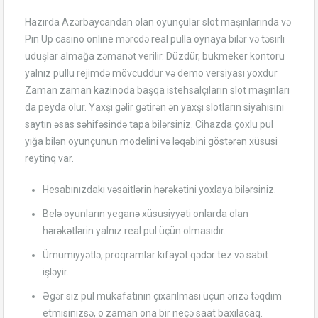
Hazırda Azərbaycandan olan oyunçular slot maşınlarında və
Pin Up casino online mərcdə real pulla oynaya bilər və təsirli
uduşlar almağa zəmanət verilir. Düzdür, bukmeker kontoru
yalnız pullu rejimdə mövcuddur və demo versiyası yoxdur
Zaman zaman kazinoda başqa istehsalçıların slot maşınları
da peyda olur. Yaxşı gəlir gətirən ən yaxşı slotların siyahısını
saytın əsas səhifəsində tapa bilərsiniz. Cihazda çoxlu pul
yığa bilən oyunçunun modelini və ləqəbini göstərən xüsusi
reytinq var.
Hesabınızdakı vəsaitlərin hərəkətini yoxlaya bilərsiniz.
Belə oyunların yeganə xüsusiyyəti onlarda olan
hərəkətlərin yalnız real pul üçün olmasıdır.
Ümumiyyətlə, proqramlar kifayət qədər tez və sabit
işləyir.
Əgər siz pul mükafatının çıxarılması üçün ərizə təqdim
etmisinizsə, o zaman ona bir neçə saat baxılacaq.