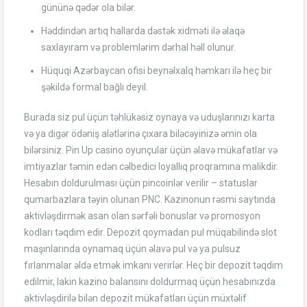
gününə qədər ola bilər.
Həddindən artıq hallarda dəstək xidməti ilə əlaqə
saxlayıram və problemlərim dərhal həll olunur.
Hüquqi Azərbaycan ofisi beynəlxalq həmkarı ilə heç bir
şəkildə formal bağlı deyil.
Burada siz pul üçün təhlükəsiz oynaya və uduşlarınızı karta
və ya digər ödəniş alətlərinə çıxara biləcəyinizə əmin ola
bilərsiniz. Pin Up casino oyunçular üçün əlavə mükafatlar və
imtiyazlar təmin edən cəlbedici loyallıq proqramına malikdir.
Hesabın doldurulması üçün pincoinlər verilir – statuslar
qumarbazlara təyin olunan PNC. Kazinonun rəsmi saytında
aktivləşdirmək asan olan sərfəli bonuslar və promosyon
kodları təqdim edir. Depozit qoymadan pul müqabilində slot
maşınlarında oynamaq üçün əlavə pul və ya pulsuz
fırlanmalar əldə etmək imkanı verirlər. Heç bir depozit təqdim
edilmir, lakin kazino balansını doldurmaq üçün hesabınızda
aktivləşdirilə bilən depozit mükafatları üçün müxtəlif