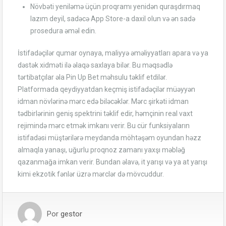
Növbəti yeniləmə üçün proqramı yenidən quraşdırmaq
lazım deyil, sadəcə App Store-a daxil olun və ən sadə
prosedura əməl edin.
İstifadəçilər qumar oynaya, maliyyə əməliyyatları apara və ya
dəstək xidməti ilə əlaqə saxlaya bilər. Bu məqsədlə
tərtibatçılar əla Pin Up Bet məhsulu təklif etdilər.
Platformada qeydiyyatdan keçmiş istifadəçilər müəyyən
idman növlərinə mərc edə biləcəklər. Mərc şirkəti idman
tədbirlərinin geniş spektrini təklif edir, həmçinin real vaxt
rejimində mərc etmək imkanı verir. Bu cür funksiyaların
istifadəsi müştərilərə meydanda möhtəşəm oyundan həzz
almaqla yanaşı, uğurlu proqnoz zamanı yaxşı məbləğ
qazanmağa imkan verir. Bundan əlavə, it yarışı və ya at yarışı
kimi ekzotik fənlər üzrə mərclər də mövcuddur.
Por
gestor