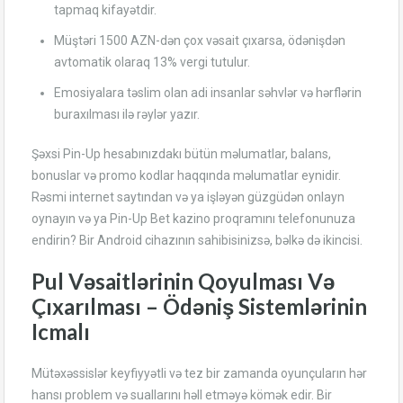
tapmaq kifayətdir.
Müştəri 1500 AZN-dən çox vəsait çıxarsa, ödənişdən
avtomatik olaraq 13% vergi tutulur.
Emosiyalara təslim olan adi insanlar səhvlər və hərflərin
buraxılması ilə rəylər yazır.
Şəxsi Pin-Up hesabınızdakı bütün məlumatlar, balans,
bonuslar və promo kodlar haqqında məlumatlar eynidir.
Rəsmi internet saytından və ya işləyən güzgüdən onlayn
oynayın və ya Pin-Up Bet kazino proqramını telefonunuza
endirin? Bir Android cihazının sahibisinizsə, bəlkə də ikincisi.
Pul Vəsaitlərinin Qoyulması Və
Çıxarılması – Ödəniş Sistemlərinin
Icmalı
Mütəxəssislər keyfiyyətli və tez bir zamanda oyunçuların hər
hansı problem və suallarını həll etməyə kömək edir. Bir