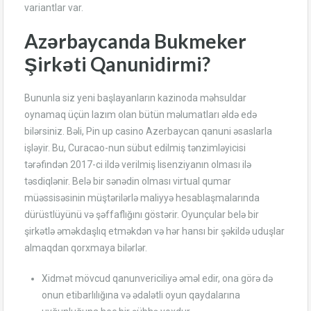
variantlar var.
Azərbaycanda Bukmeker
Şirkəti Qanunidirmi?
Bununla siz yeni başlayanların kazinoda məhsuldar
oynamaq üçün lazım olan bütün məlumatları əldə edə
bilərsiniz. Bəli, Pin up casino Azerbaycan qanuni əsaslarla
işləyir. Bu, Curacao-nun sübut edilmiş tənzimləyicisi
tərəfindən 2017-ci ildə verilmiş lisenziyanın olması ilə
təsdiqlənir. Belə bir sənədin olması virtual qumar
müəssisəsinin müştərilərlə maliyyə hesablaşmalarında
dürüstlüyünü və şəffaflığını göstərir. Oyunçular belə bir
şirkətlə əməkdaşlıq etməkdən və hər hansı bir şəkildə uduşlar
almaqdan qorxmaya bilərlər.
Xidmət mövcud qanunvericiliyə əməl edir, ona görə də
onun etibarlılığına və ədalətli oyun qaydalarına