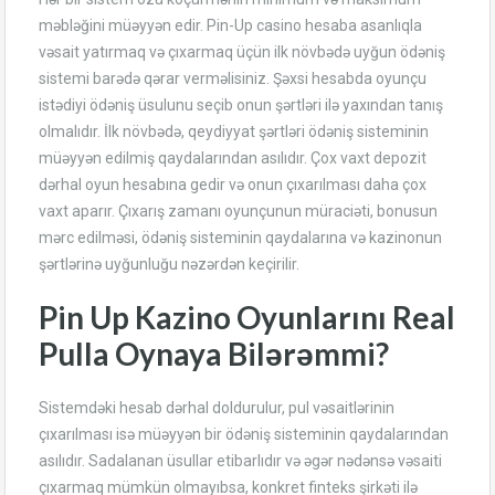
məbləğini müəyyən edir. Pin-Up casino hesaba asanlıqla
vəsait yatırmaq və çıxarmaq üçün ilk növbədə uyğun ödəniş
sistemi barədə qərar verməlisiniz. Şəxsi hesabda oyunçu
istədiyi ödəniş üsulunu seçib onun şərtləri ilə yaxından tanış
olmalıdır. İlk növbədə, qeydiyyat şərtləri ödəniş sisteminin
müəyyən edilmiş qaydalarından asılıdır. Çox vaxt depozit
dərhal oyun hesabına gedir və onun çıxarılması daha çox
vaxt aparır. Çıxarış zamanı oyunçunun müraciəti, bonusun
mərc edilməsi, ödəniş sisteminin qaydalarına və kazinonun
şərtlərinə uyğunluğu nəzərdən keçirilir.
Pin Up Kazino Oyunlarını Real
Pulla Oynaya Bilərəmmi?
Sistemdəki hesab dərhal doldurulur, pul vəsaitlərinin
çıxarılması isə müəyyən bir ödəniş sisteminin qaydalarından
asılıdır. Sadalanan üsullar etibarlıdır və əgər nədənsə vəsaiti
çıxarmaq mümkün olmayıbsa, konkret finteks şirkəti ilə