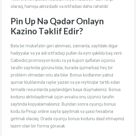
olaraq, həmişə əlinizdədir və istifadəsi daha rahatdır.
Pin Up Nə Qədər Onlayn
Kazino Təklif Edir?
Belə bir mükafatın geri alınması, zamanla, saytdakı digər
hədiyyələr və ya adi istifadəçi pulları ilə eyni şəkildə baş verir.
Cəlbedici promosyon kodu və ya kupon qəflətən üçüncü
tərəfin saytında görünə bilər, burada qumarbaz heç bir
problem olmadan onu ala bilər. Bonus kodlarının yalnız
qumar klublarında rəylər yazan və ya reytinqlər tərtib edən
tematik resurslarda paylandığını başa düşməlisiniz. Bonus
kodunu aktivləşdirmək üçün əvvəlcə onu üçüncü tərəfin
saytında kopyalamalısınız. Bundan sonra oyunçu bonus
kodu ilə Pinup online sayta qayıtmalı və şəxsi hesabına
getməli olacaq. Orada oyunçu bonus kodunu daxil etməyiniz
lazım olan bir forma görəcək.