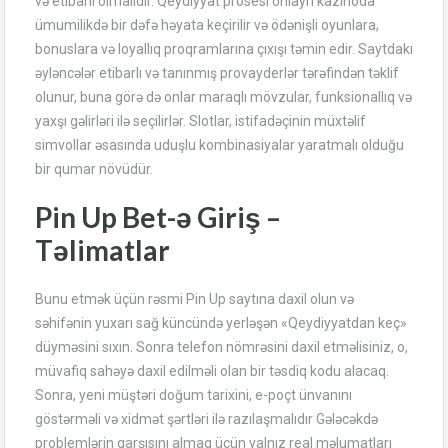
və etibarlı olmalıdır. Qeydiyyat prosesi onlayn kazinoda
ümumilikdə bir dəfə həyata keçirilir və ödənişli oyunlara,
bonuslara və loyallıq proqramlarına çıxışı təmin edir. Saytdakı
əyləncələr etibarlı və tanınmış provayderlər tərəfindən təklif
olunur, buna görə də onlar maraqlı mövzular, funksionallıq və
yaxşı gəlirləri ilə seçilirlər. Slotlar, istifadəçinin müxtəlif
simvollar əsasında uduşlu kombinasiyalar yaratmalı olduğu
bir qumar növüdür.
Pin Up Bet-ə Giriş –
Təlimatlar
Bunu etmək üçün rəsmi Pin Up saytına daxil olun və
səhifənin yuxarı sağ küncündə yerləşən «Qeydiyyatdan keç»
düyməsini sıxın. Sonra telefon nömrəsini daxil etməlisiniz, o,
müvafiq sahəyə daxil edilməli olan bir təsdiq kodu alacaq.
Sonra, yeni müştəri doğum tarixini, e-poçt ünvanını
göstərməli və xidmət şərtləri ilə razılaşmalıdır Gələcəkdə
problemlərin qarşısını almaq üçün yalnız real məlumatları