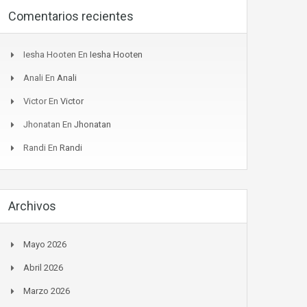
Comentarios recientes
Iesha Hooten
En
Iesha Hooten
Anali
En
Anali
Victor
En
Victor
Jhonatan
En
Jhonatan
Randi
En
Randi
Archivos
Mayo 2026
Abril 2026
Marzo 2026