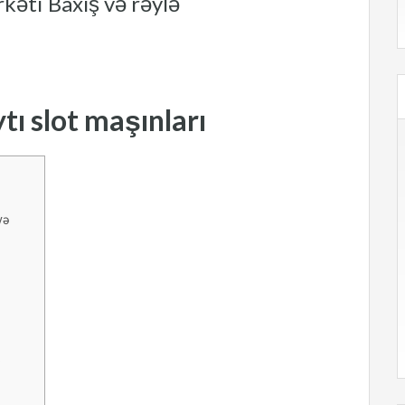
kəti Baxış və rəylə
tı slot maşınları
və
?