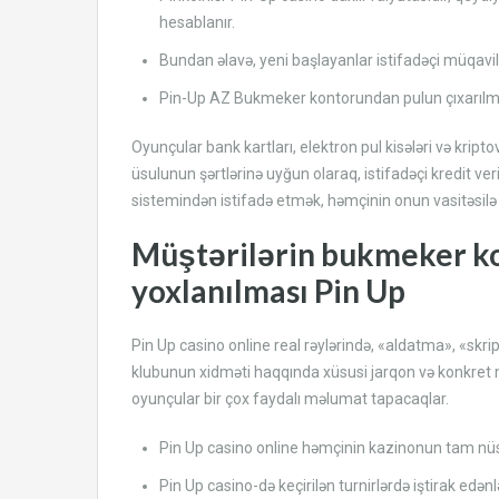
hesablanır.
Bundan əlavə, yeni başlayanlar istifadəçi müqaviləsi
Pin-Up AZ Bukmeker kontorundan pulun çıxarılmas
Oyunçular bank kartları, elektron pul kisələri və kripto
üsulunun şərtlərinə uyğun olaraq, istifadəçi kredit ve
sistemindən istifadə etmək, həmçinin onun vasitəsilə
Müştərilərin bukmeker ko
yoxlanılması Pin Up
Pin Up casino online real rəylərində, «aldatma», «skr
klubunun xidməti haqqında xüsusi jarqon və konkret m
oyunçular bir çox faydalı məlumat tapacaqlar.
Pin Up casino online həmçinin kazinonun tam nü
Pin Up casino-də keçirilən turnirlərdə iştirak e