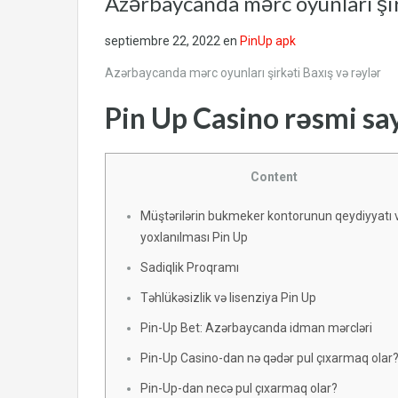
Azərbaycanda mərc oyunları şir
septiembre 22, 2022
en
PinUp apk
Azərbaycanda mərc oyunları şirkəti Baxış və rəylər
Pin Up Casino rəsmi say
Content
Müştərilərin bukmeker kontorunun qeydiyyatı 
yoxlanılması Pin Up
Sadiqlik Proqramı
Təhlükəsizlik və lisenziya Pin Up
Pin-Up Bet: Azərbaycanda idman mərcləri
Pin-Up Casino-dan nə qədər pul çıxarmaq olar
Pin-Up-dan necə pul çıxarmaq olar?