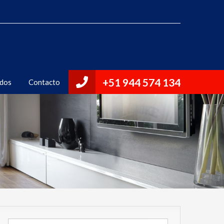
¿Quieres Vender?
Proyectos Realizados
Contacto
+51 944 574 134
ados
Contacto