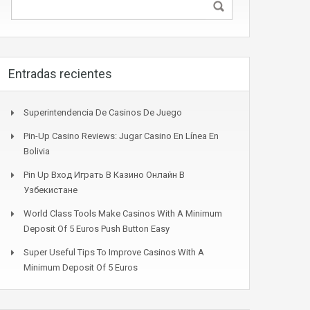
Entradas recientes
Superintendencia De Casinos De Juego
Pin-Up Casino Reviews: Jugar Casino En Línea En
Bolivia
Pin Up Вход Играть В Казино Онлайн В
Узбекистане
World Class Tools Make Casinos With A Minimum
Deposit Of 5 Euros Push Button Easy
Super Useful Tips To Improve Casinos With A
Minimum Deposit Of 5 Euros