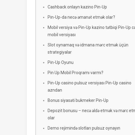
Cashback onlayn kazino Pin-Up
Pin-Up-da necə əmanət etmək olar?
Mobil versiya və Pin-Up kazino tətbiqi Pin-Up c
mobil versiyası
Slot oynamaq və idmana mərc etmək üçün
strategiyalar
Pin-Up Oyunu
Pin Up Mobil Proqramı varmı?
Pin-Up casino pulsuz versiyası Pin-Up casino
azndan
Bonus siyasəti bukmeker Pin-Up
Depozit bonusu – necə əldə etmək və mərc et
olar
Demo rejimində slotları pulsuz oynayın