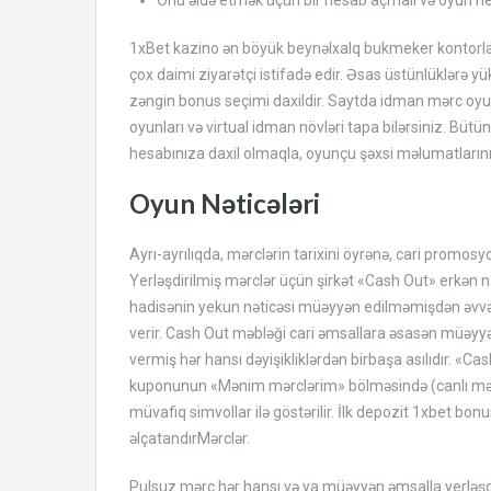
Onu əldə etmək üçün bir hesab açmalı və oyun hes
1xBet kazino ən böyük beynəlxalq bukmeker kontorla
çox daimi ziyarətçi istifadə edir. Əsas üstünlüklərə y
zəngin bonus seçimi daxildir. Saytda idman mərc oyunl
oyunları və virtual idman növləri tapa bilərsiniz. Bütü
hesabınıza daxil olmaqla, oyunçu şəxsi məlumatlarını
Oyun Nəticələri
Ayrı-ayrılıqda, mərclərin tarixini öyrənə, cari promosyo
Yerləşdirilmiş mərclər üçün şirkət «Cash Out» erkən n
hadisənin yekun nəticəsi müəyyən edilməmişdən əvv
verir. Cash Out məbləği cari əmsallara əsasən müəyyə
vermiş hər hansı dəyişikliklərdən birbaşa asılıdır. «
kuponunun «Mənim mərclərim» bölməsində (canlı mər
müvafiq simvollar ilə göstərilir. İlk depozit 1xbet bon
əlçatandırMərclər.
Pulsuz mərc hər hansı və ya müəyyən əmsalla yerləşdi