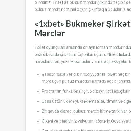
bilərsiniz. 1xBet az pulsuz mərclər şəklində heç bir 
pulsuz mərcin nominal dəyəri çıxılmaqla uduşları ala
«1xbet» Bukmeker Şirkət
Mərclər
1xBet oyunçuları arasında onlayn idman mərclərində
bəzi ölkələrdə şirkətin müştəriləri üçün offline ofisl
həvəsləndirən, yüksək bonuslar və maraqlı aksiyalar tə
Əsasən təsəlliverici bir hədiyyədir ki 1xBet heç bir
mərc üçün pulsuz mərcdən istifadə edə bilərsiniz
Proqramın funksionallığı və dizaynı istifadəçiləri
Əsas üstünlüklərə yüksək əmsallar, idman və digər
Bir qayda olaraq, pulsuz mərcin bitmə tarixi var, 
Ölkəni və istədiyiniz valyutanı göstərin.Qeydiyya