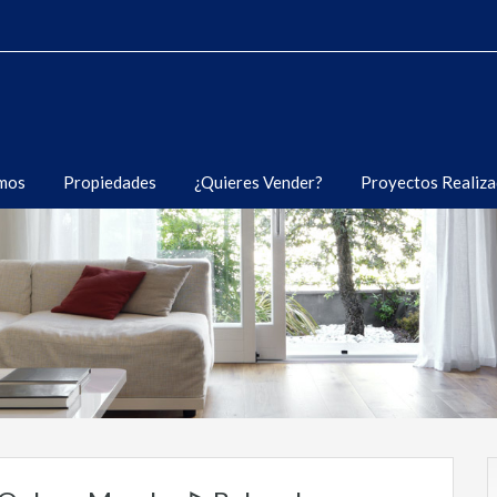
Inicio
Quienes Somos
Propiedades
mos
Propiedades
¿Quieres Vender?
Proyectos Realiz