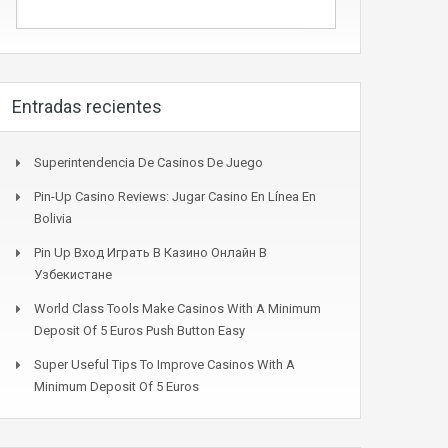
Entradas recientes
Superintendencia De Casinos De Juego
Pin-Up Casino Reviews: Jugar Casino En Línea En
Bolivia
Pin Up Вход Играть В Казино Онлайн В
Узбекистане
World Class Tools Make Casinos With A Minimum
Deposit Of 5 Euros Push Button Easy
Super Useful Tips To Improve Casinos With A
Minimum Deposit Of 5 Euros