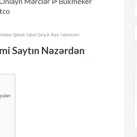
 Onlayn Mərclər ᐉ Bukmeker
tco
meker Şirkəti 1xbet Giriş ᐉ Aze 1xbetcom
mi Saytın Nəzərdən
oyulan