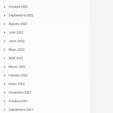
Octubre 2022
Septiembre 2022
Agosto 2022
Julio 2022
Junio 2022
Mayo 2022
Abril 2022
Marzo 2022
Febrero 2022
Enero 2022
Diciembre 2021
Octubre 2021
Septiembre 2021