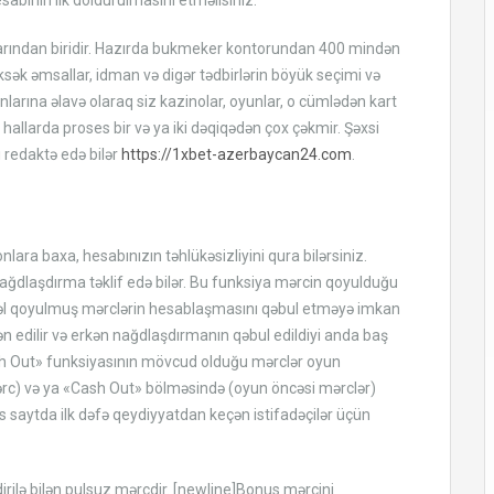
abının ilk doldurulmasını etməlisiniz.
rından biridir. Hazırda bukmeker kontorundan 400 mindən
üksək əmsallar, idman və digər tədbirlərin böyük seçimi və
arına əlavə olaraq siz kazinolar, oyunlar, o cümlədən kart
n hallarda proses bir və ya iki dəqiqədən çox çəkmir. Şəxsi
 redaktə edə bilər
https://1xbet-azerbaycan24.com
.
nlara baxa, hesabınızın təhlükəsizliyini qura bilərsiniz.
ağdlaşdırma təklif edə bilər. Bu funksiya mərcin qoyulduğu
əl qoyulmuş mərclərin hesablaşmasını qəbul etməyə imkan
n edilir və erkən nağdlaşdırmanın qəbul edildiyi anda baş
Cash Out» funksiyasının mövcud olduğu mərclər oyun
c) və ya «Cash Out» bölməsində (oyun öncəsi mərclər)
us saytda ilk dəfə qeydiyyatdan keçən istifadəçilər üçün
rilə bilən pulsuz mərcdir. [newline]Bonus mərcini