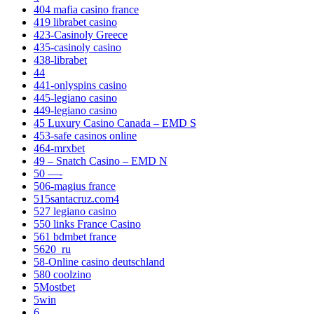
404 mafia casino france
419 librabet casino
423-Casinoly Greece
435-casinoly casino
438-librabet
44
441-onlyspins casino
445-legiano casino
449-legiano casino
45 Luxury Casino Canada – EMD S
453-safe casinos online
464-mrxbet
49 – Snatch Casino – EMD N
50 —-
506-magius france
515santacruz.com4
527 legiano casino
550 links France Casino
561 bdmbet france
5620_ru
58-Online casino deutschland
580 coolzino
5Mostbet
5win
6