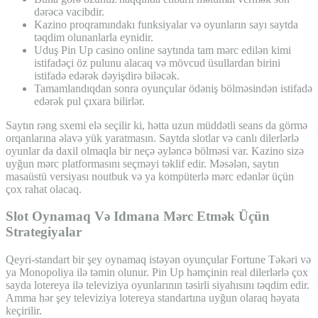
dərəcə vacibdir.
Kazino proqramındakı funksiyalar və oyunların sayı saytda
təqdim olunanlarla eynidir.
Uduş Pin Up casino online saytında tam mərc edilən kimi
istifadəçi öz pulunu alacaq və mövcud üsullardan birini
istifadə edərək dəyişdirə biləcək.
Tamamlandıqdan sonra oyunçular ödəniş bölməsindən istifadə
edərək pul çıxara bilirlər.
Saytın rəng sxemi elə seçilir ki, hətta uzun müddətli seans da görmə
orqanlarına əlavə yük yaratmasın. Saytda slotlar və canlı dilerlərlə
oyunlar da daxil olmaqla bir neçə əyləncə bölməsi var. Kazino sizə
uyğun mərc platformasını seçməyi təklif edir. Məsələn, saytın
masaüstü versiyası noutbuk və ya kompüterlə mərc edənlər üçün
çox rahat olacaq.
Slot Oynamaq Və Idmana Mərc Etmək Üçün
Strategiyalar
Qeyri-standart bir şey oynamaq istəyən oyunçular Fortune Təkəri və
ya Monopoliya ilə təmin olunur. Pin Up həmçinin real dilerlərlə çox
sayda lotereya ilə televiziya oyunlarının təsirli siyahısını təqdim edir.
Amma hər şey televiziya lotereya standartına uyğun olaraq həyata
keçirilir.