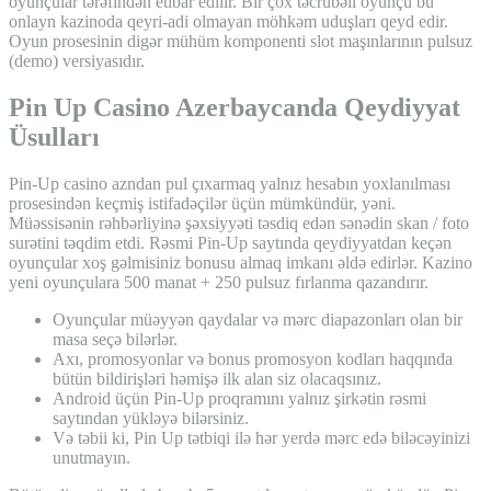
oyunçular tərəfindən etibar edilir. Bir çox təcrübəli oyunçu bu
onlayn kazinoda qeyri-adi olmayan möhkəm uduşları qeyd edir.
Oyun prosesinin digər mühüm komponenti slot maşınlarının pulsuz
(demo) versiyasıdır.
Pin Up Casino Azerbaycanda Qeydiyyat
Üsulları
Pin-Up casino azndan pul çıxarmaq yalnız hesabın yoxlanılması
prosesindən keçmiş istifadəçilər üçün mümkündür, yəni.
Müəssisənin rəhbərliyinə şəxsiyyəti təsdiq edən sənədin skan / foto
surətini təqdim etdi. Rəsmi Pin-Up saytında qeydiyyatdan keçən
oyunçular xoş gəlmisiniz bonusu almaq imkanı əldə edirlər. Kazino
yeni oyunçulara 500 manat + 250 pulsuz fırlanma qazandırır.
Oyunçular müəyyən qaydalar və mərc diapazonları olan bir
masa seçə bilərlər.
Axı, promosyonlar və bonus promosyon kodları haqqında
bütün bildirişləri həmişə ilk alan siz olacaqsınız.
Android üçün Pin-Up proqramını yalnız şirkətin rəsmi
saytından yükləyə bilərsiniz.
Və təbii ki, Pin Up tətbiqi ilə hər yerdə mərc edə biləcəyinizi
unutmayın.