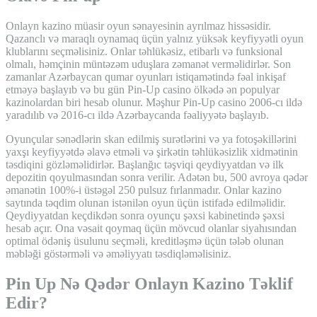
Onlayn kazino müasir oyun sənayesinin ayrılmaz hissəsidir.
Qazanclı və maraqlı oynamaq üçün yalnız yüksək keyfiyyətli oyun
klublarını seçməlisiniz. Onlar təhlükəsiz, etibarlı və funksional
olmalı, həmçinin müntəzəm uduşlara zəmanət verməlidirlər. Son
zamanlar Azərbaycan qumar oyunları istiqamətində fəal inkişaf
etməyə başlayıb və bu gün Pin-Up casino ölkədə ən populyar
kazinolardan biri hesab olunur. Məşhur Pin-Up casino 2006-cı ildə
yaradılıb və 2016-cı ildə Azərbaycanda fəaliyyətə başlayıb.
Oyunçular sənədlərin skan edilmiş surətlərini və ya fotoşəkillərini
yaxşı keyfiyyətdə əlavə etməli və şirkətin təhlükəsizlik xidmətinin
təsdiqini gözləməlidirlər. Başlanğıc təşviqi qeydiyyatdan və ilk
depozitin qoyulmasından sonra verilir. Adətən bu, 500 avroya qədər
əmanətin 100%-i üstəgəl 250 pulsuz fırlanmadır. Onlar kazino
saytında təqdim olunan istənilən oyun üçün istifadə edilməlidir.
Qeydiyyatdan keçdikdən sonra oyunçu şəxsi kabinetində şəxsi
hesab açır. Ona vəsait qoymaq üçün mövcud olanlar siyahısından
optimal ödəniş üsulunu seçməli, kreditləşmə üçün tələb olunan
məbləği göstərməli və əməliyyatı təsdiqləməlisiniz.
Pin Up Nə Qədər Onlayn Kazino Təklif
Edir?