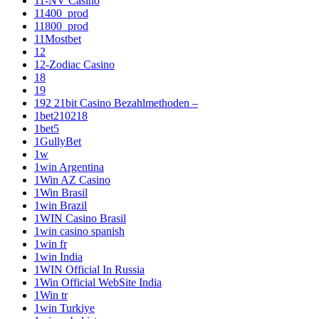
11-NV Casino
11400_prod
11800_prod
11Mostbet
12
12-Zodiac Casino
18
19
192 21bit Casino Bezahlmethoden –
1bet210218
1bet5
1GullyBet
1w
1win Argentina
1Win AZ Casino
1Win Brasil
1win Brazil
1WIN Casino Brasil
1win casino spanish
1win fr
1win India
1WIN Official In Russia
1Win Official WebSite India
1Win tr
1win Turkiye