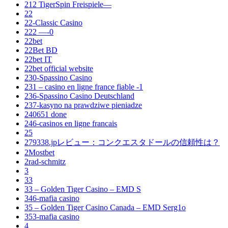
212 TigerSpin Freispiele—
22
22-Classic Casino
222 —-0
22bet
22Bet BD
22bet IT
22bet official website
230-Spassino Casino
231 – casino en ligne france fiable -1
236-Spassino Casino Deutschland
237-kasyno na prawdziwe pieniadze
240651 done
246-casinos en ligne francais
25
279338.jpレビュー：コンクエスタドールの信頼性は？
2Mostbet
2rad-schmitz
3
33
33 – Golden Tiger Casino – EMD S
346-mafia casino
35 – Golden Tiger Casino Canada – EMD Serg1o
353-mafia casino
4