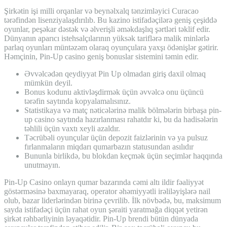
Şirkətin işi milli orqanlar və beynəlxalq tənzimləyici Curacao
tərəfindən lisenziyalaşdırılıb. Bu kazino istifadəçilərə geniş çeşiddə
oyunlar, peşəkar dəstək və əlverişli əməkdaşlıq şərtləri təklif edir.
Dünyanın aparıcı istehsalçılarının yüksək tariflərə malik minlərlə
parlaq oyunları müntəzəm olaraq oyunçulara yaxşı ödənişlər gətirir.
Həmçinin, Pin-Up casino geniş bonuslar sistemini təmin edir.
Əvvəlcədən qeydiyyat Pin Up olmadan giriş daxil olmaq
mümkün deyil.
Bonus kodunu aktivləşdirmək üçün əvvəlcə onu üçüncü
tərəfin saytında kopyalamalısınız.
Statistikaya və matç nəticələrinə malik bölmələrin birbaşa pin-
up casino saytında hazırlanması rahatdır ki, bu da hadisələrin
təhlili üçün vaxtı xeyli azaldır.
Təcrübəli oyunçular üçün depozit faizlərinin və ya pulsuz
fırlanmaların miqdarı qumarbazın statusundan asılıdır
Bununla birlikdə, bu blokdan keçmək üçün seçimlər haqqında
unutmayın.
Pin-Up Casino onlayn qumar bazarında cəmi altı ildir fəaliyyət
göstərməsinə baxmayaraq, operator əhəmiyyətli irəliləyişlərə nail
olub, bazar liderlərindən birinə çevrilib. İlk növbədə, bu, maksimum
sayda istifadəçi üçün rahat oyun şəraiti yaratmağa diqqət yetirən
şirkət rəhbərliyinin ləyaqətidir. Pin-Up brendi bütün dünyada