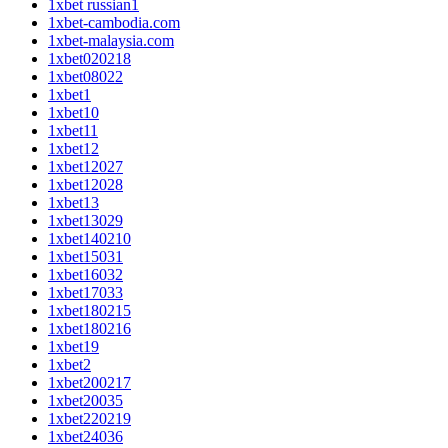
1xbet russian1
1xbet-cambodia.com
1xbet-malaysia.com
1xbet020218
1xbet08022
1xbet1
1xbet10
1xbet11
1xbet12
1xbet12027
1xbet12028
1xbet13
1xbet13029
1xbet140210
1xbet15031
1xbet16032
1xbet17033
1xbet180215
1xbet180216
1xbet19
1xbet2
1xbet200217
1xbet20035
1xbet220219
1xbet24036