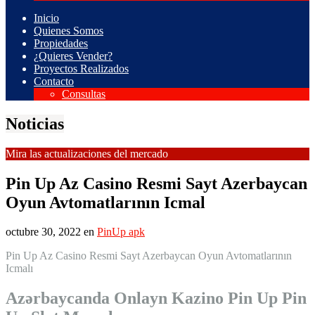
Inicio
Quienes Somos
Propiedades
¿Quieres Vender?
Proyectos Realizados
Contacto
Consultas
Noticias
Mira las actualizaciones del mercado
Pin Up Az Casino Resmi Sayt Azerbaycan
Oyun Avtomatlarının Icmal
octubre 30, 2022
en
PinUp apk
Pin Up Az Casino Resmi Sayt Azerbaycan Oyun Avtomatlarının
Icmalı
Azərbaycanda Onlayn Kazino Pin Up Pin