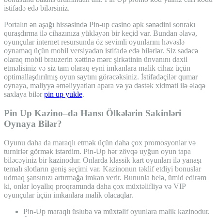
istifadə edə bilərsiniz.
Portalın ən aşağı hissəsində Pin-up casino apk sənədini sonrakı
quraşdırma ilə cihazınıza yükləyən bir keçid var. Bundan əlavə,
oyunçular internet resursunda öz sevimli oyunlarını həvəslə
oynamaq üçün mobil versiyadan istifadə edə bilərlər. Siz sadəcə
olaraq mobil brauzerin xəttinə mərc şirkətinin ünvanını daxil
etməlisiniz və siz tam olaraq eyni imkanlara malik cihaz üçün
optimallaşdırılmış oyun saytını görəcəksiniz. İstifadəçilər qumar
oynaya, maliyyə əməliyyatları apara və ya dəstək xidməti ilə əlaqə
saxlaya bilər
pin up yukle
.
Pin Up Kazino–da Hansı Ölkələrin Sakinləri
Oynaya Bilər?
Oyunu daha da maraqlı etmək üçün daha çox promosyonlar və
turnirlər görmək istərdim. Pin-Up hər zövqə uyğun oyun tapa
biləcəyiniz bir kazinodur. Onlarda klassik kart oyunları ilə yanaşı
temalı slotların geniş seçimi var. Kazinonun təklif etdiyi bonuslar
udmaq şansınızı artırmağa imkan verir. Bununla belə, ümid edirəm
ki, onlar loyallıq proqramında daha çox müxtəlifliyə və VIP
oyunçular üçün imkanlara malik olacaqlar.
Pin-Up maraqlı üsluba və müxtəlif oyunlara malik kazinodur.