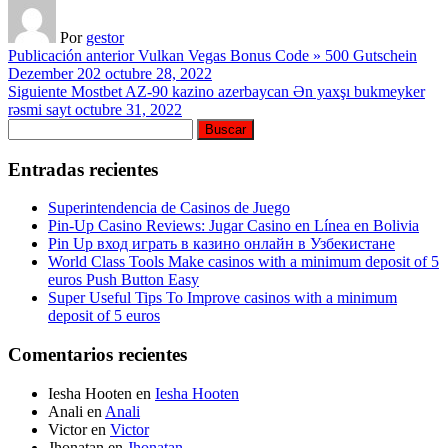
Por
gestor
Publicación anterior
Vulkan Vegas Bonus Code » 500 Gutschein
Dezember 202
octubre 28, 2022
Siguiente
Mostbet AZ-90 kazino azerbaycan Ən yaxşı bukmeyker
rəsmi sayt
octubre 31, 2022
Buscar:
Entradas recientes
Superintendencia de Casinos de Juego
Pin-Up Casino Reviews: Jugar Casino en Línea en Bolivia
Pin Up вход играть в казино онлайн в Узбекистане
World Class Tools Make casinos with a minimum deposit of 5
euros Push Button Easy
Super Useful Tips To Improve casinos with a minimum
deposit of 5 euros
Comentarios recientes
Iesha Hooten
en
Iesha Hooten
Anali
en
Anali
Victor
en
Victor
Jhonatan
en
Jhonatan