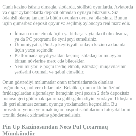
Canlı kazino istisna olmaqla, slotlarda, stolüstü oyunlarda, Aviatorda
və digər əyləncələrdə depozit olmadan oynaya bilərsiniz. Siz
ödənişli olaraq tamamilə bütün oyunları oynaya bilərsiniz. Bunun
üçün qumarbaz depozit qoyur və seçilmiş əyləncəyə real mərc edir.
İdmana mərc etmək üçün ya birbaşa sayta daxil olmalısınız,
ya da PC proqramı ilə eyni şeyi etməlisiniz.
Ümumiyyətlə, Pin-Up keyfiyyətli onlayn kazino axtaranlar
üçün yaxşı seçimdir.
Platformada qeydiyyatdan keçmiş istifadəçilər müəyyən
idman növlərinə mərc edə biləcəklər.
Yeni müştəri e-poçtu təsdiq etməli, istifadəçi müqaviləsinin
şərtlərini oxumalı və qəbul etməlidir.
Onun göstərdiyi məlumatlar onun təfərrüatlarında olanlara
uyğundursa, pul verə bilərsiniz. Beləliklə, qumar klubu özünü
fırıldaqçılardan sığortalayır, həmçinin eyni şəxsin 2 dəfə depozitsiz
bonusu geri götürmək qərarına gəlib-gəlmədiyini yoxlayır. Uduşların
ilk geri alınması zamanı oyunçu yoxlamadan keçməlidir. Bu
proseduru yerinə yetirmək üçün pasport səhifələrinin fotoşəkillərini
texniki dəstək xidmətinə göndərməlisiniz.
Pin Up Kazinosundan Necə Pul Çıxarmaq
Mümkündür