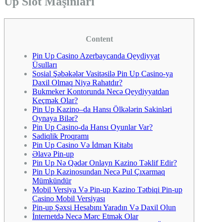
Up Slot Maşınları
Content
Pin Up Casino Azerbaycanda Qeydiyyat
Üsulları
Sosial Şəbəkələr Vasitəsilə Pin Up Casino-ya
Daxil Olmaq Niyə Rahatdır?
Bukmeker Kontorunda Necə Qeydiyyatdan
Keçmək Olar?
Pin Up Kazino–da Hansı Ölkələrin Sakinləri
Oynaya Bilər?
Pin Up Casino-da Hansı Oyunlar Var?
Sadiqlik Proqramı
Pin Up Casino Və İdman Kitabı
Əlavə Pin-up
Pin Up Nə Qədər Onlayn Kazino Təklif Edir?
Pin Up Kazinosundan Necə Pul Çıxarmaq
Mümkündür
Mobil Versiya Və Pin-up Kazino Tətbiqi Pin-up
Casino Mobil Versiyası
Pin-up Şəxsi Hesabını Yaradın Və Daxil Olun
İnternetdə Necə Mərc Etmək Olar