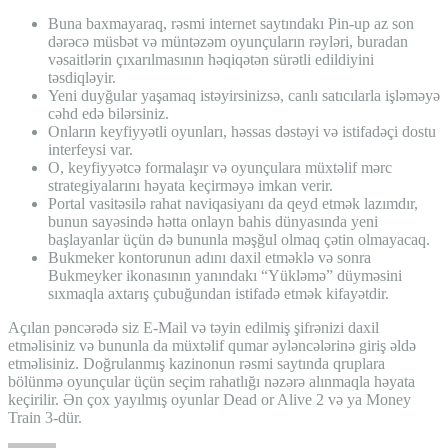
Buna baxmayaraq, rəsmi internet saytındakı Pin-up az son
dərəcə müsbət və müntəzəm oyunçuların rəyləri, buradan
vəsaitlərin çıxarılmasının həqiqətən sürətli edildiyini
təsdiqləyir.
Yeni duyğular yaşamaq istəyirsinizsə, canlı satıcılarla işləməyə
cəhd edə bilərsiniz.
Onların keyfiyyətli oyunları, həssas dəstəyi və istifadəçi dostu
interfeysi var.
O, keyfiyyətcə formalaşır və oyunçulara müxtəlif mərc
strategiyalarını həyata keçirməyə imkan verir.
Portal vasitəsilə rahat naviqasiyanı da qeyd etmək lazımdır,
bunun sayəsində hətta onlayn bahis dünyasında yeni
başlayanlar üçün də bununla məşğul olmaq çətin olmayacaq.
Bukmeker kontorunun adını daxil etməklə və sonra
Bukmeyker ikonasının yanındakı “Yükləmə” düyməsini
sıxmaqla axtarış çubuğundan istifadə etmək kifayətdir.
Açılan pəncərədə siz E-Mail və təyin edilmiş şifrənizi daxil
etməlisiniz və bununla da müxtəlif qumar əyləncələrinə giriş əldə
etməlisiniz. Doğrulanmış kazinonun rəsmi saytında qruplara
bölünmə oyunçular üçün seçim rahatlığı nəzərə alınmaqla həyata
keçirilir. Ən çox yayılmış oyunlar Dead or Alive 2 və ya Money
Train 3-dür.