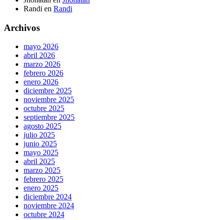
Randi
en
Randi
Archivos
mayo 2026
abril 2026
marzo 2026
febrero 2026
enero 2026
diciembre 2025
noviembre 2025
octubre 2025
septiembre 2025
agosto 2025
julio 2025
junio 2025
mayo 2025
abril 2025
marzo 2025
febrero 2025
enero 2025
diciembre 2024
noviembre 2024
octubre 2024