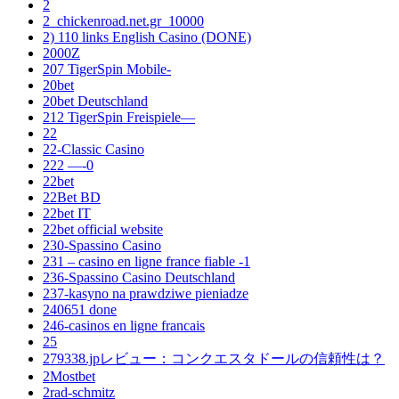
2
2_chickenroad.net.gr_10000
2) 110 links English Casino (DONE)
2000Z
207 TigerSpin Mobile-
20bet
20bet Deutschland
212 TigerSpin Freispiele—
22
22-Classic Casino
222 —-0
22bet
22Bet BD
22bet IT
22bet official website
230-Spassino Casino
231 – casino en ligne france fiable -1
236-Spassino Casino Deutschland
237-kasyno na prawdziwe pieniadze
240651 done
246-casinos en ligne francais
25
279338.jpレビュー：コンクエスタドールの信頼性は？
2Mostbet
2rad-schmitz