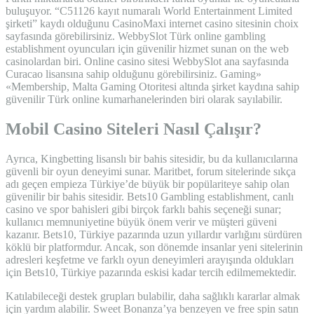
buluşuyor. “C51126 kayıt numaralı World Entertainment Limited
şirketi” kaydı olduğunu CasinoMaxi internet casino sitesinin choix
sayfasında görebilirsiniz. WebbySlot Türk online gambling
establishment oyuncuları için güvenilir hizmet sunan on the web
casinolardan biri. Online casino sitesi WebbySlot ana sayfasında
Curacao lisansına sahip olduğunu görebilirsiniz. Gaming»
«Membership, Malta Gaming Otoritesi altında şirket kaydına sahip
güvenilir Türk online kumarhanelerinden biri olarak sayılabilir.
Mobil Casino Siteleri Nasıl Çalışır?
Ayrıca, Kingbetting lisanslı bir bahis sitesidir, bu da kullanıcılarına
güvenli bir oyun deneyimi sunar. Maritbet, forum sitelerinde sıkça
adı geçen empieza Türkiye’de büyük bir popülariteye sahip olan
güvenilir bir bahis sitesidir. Bets10 Gambling establishment, canlı
casino ve spor bahisleri gibi birçok farklı bahis seçeneği sunar;
kullanıcı memnuniyetine büyük önem verir ve müşteri güveni
kazanır. Bets10, Türkiye pazarında uzun yıllardır varlığını sürdüren
köklü bir platformdur. Ancak, son dönemde insanlar yeni sitelerinin
adresleri keşfetme ve farklı oyun deneyimleri arayışında oldukları
için Bets10, Türkiye pazarında eskisi kadar tercih edilmemektedir.
Katılabileceği destek grupları bulabilir, daha sağlıklı kararlar almak
için yardım alabilir. Sweet Bonanza’ya benzeyen ve free spin satın