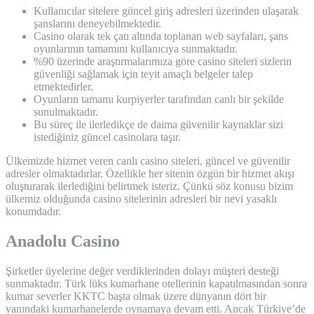
Kullanıcılar sitelere güncel giriş adresleri üzerinden ulaşarak
şanslarını deneyebilmektedir.
Casino olarak tek çatı altında toplanan web sayfaları, şans
oyunlarının tamamını kullanıcıya sunmaktadır.
%90 üzerinde araştırmalarımıza göre casino siteleri sizlerin
güvenliği sağlamak için teyit amaçlı belgeler talep
etmektedirler.
Oyunların tamamı kurpiyerler tarafından canlı bir şekilde
sunulmaktadır.
Bu süreç ile ilerledikçe de daima güvenilir kaynaklar sizi
istediğiniz güncel casinolara taşır.
Ülkemizde hizmet veren canlı casino siteleri, güncel ve güvenilir
adresler olmaktadırlar. Özellikle her sitenin özgün bir hizmet akışı
oluşturarak ilerlediğini belirtmek isteriz. Çünkü söz konusu bizim
ülkemiz olduğunda casino sitelerinin adresleri bir nevi yasaklı
konumdadır.
Anadolu Casino
Şirketler üyelerine değer verdiklerinden dolayı müşteri desteği
sunmaktadır. Türk lüks kumarhane otellerinin kapatılmasından sonra
kumar severler KKTC başta olmak üzere dünyanın dört bir
yanındaki kumarhanelerde oynamaya devam etti. Ancak Türkiye’de