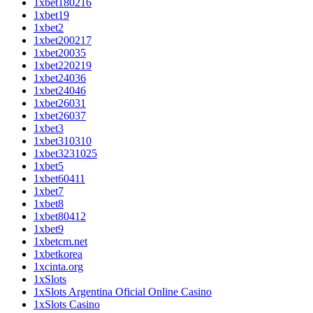
1xbet180216
1xbet19
1xbet2
1xbet200217
1xbet20035
1xbet220219
1xbet24036
1xbet24046
1xbet26031
1xbet26037
1xbet3
1xbet310310
1xbet3231025
1xbet5
1xbet60411
1xbet7
1xbet8
1xbet80412
1xbet9
1xbetcm.net
1xbetkorea
1xcinta.org
1xSlots
1xSlots Argentina Oficial Online Casino
1xSlots Casino