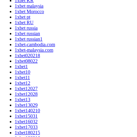
1xbet KR
1xbet malaysia
1xbet Morocco
1xbet pt
1xbet RU
1xbet russia
1xbet russian
1xbet russian1
1xbet-cambodia.com
1xbet-malaysia.com
1xbet020218
1xbet08022
1xbet1
1xbet10
1xbet11
1xbet12
1xbet12027
1xbet12028
1xbet13
1xbet13029
1xbet140210
1xbet15031
1xbet16032
1xbet17033
1xbet180215