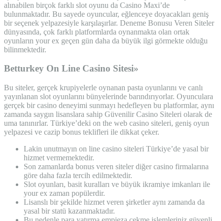
alınabilen birçok farklı slot oyunu da Casino Maxi’de
bulunmaktadır. Bu sayede oyuncular, eğlenceye doyacakları geniş
bir seçenek yelpazesiyle karşılaşırlar. Deneme Bonusu Veren Siteler
dünyasında, çok farklı platformlarda oynanmakta olan ortak
oyunların your ex geçen gün daha da büyük ilgi görmekte olduğu
bilinmektedir.
Betturkey On Line Casino Sitesi»
Bu siteler, gerçek krupiyelerle oynanan pasta oyunlarını ve canlı
yayınlanan slot oyunlarını bünyelerinde barındırıyorlar. Oyunculara
gerçek bir casino deneyimi sunmayı hedefleyen bu platformlar, aynı
zamanda saygın lisanslara sahip Güvenilir Casino Siteleri olarak de
uma tanınırlar. Türkiye’deki on the web casino siteleri, geniş oyun
yelpazesi ve cazip bonus teklifleri ile dikkat çeker.
Lakin unutmayın on line casino siteleri Türkiye’de yasal bir
hizmet vermemektedir.
Son zamanlarda bonus veren siteler diğer casino firmalarına
göre daha fazla tercih edilmektedir.
Slot oyunları, basit kuralları ve büyük ikramiye imkanları ile
your ex zaman popülerdir.
Lisanslı bir şekilde hizmet veren şirketler aynı zamanda da
yasal bir statü kazanmaktadır.
Bu nedenle para yatırma empieza çekme işlemleriniz güvenli