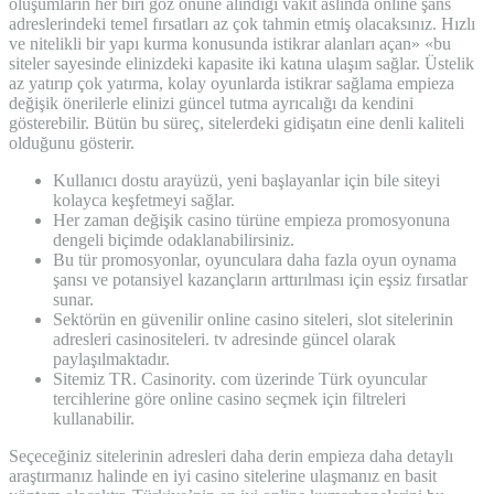
oluşumların her biri göz önüne alındığı vakit aslında online şans
adreslerindeki temel fırsatları az çok tahmin etmiş olacaksınız. Hızlı
ve nitelikli bir yapı kurma konusunda istikrar alanları açan» «bu
siteler sayesinde elinizdeki kapasite iki katına ulaşım sağlar. Üstelik
az yatırıp çok yatırma, kolay oyunlarda istikrar sağlama empieza
değişik önerilerle elinizi güncel tutma ayrıcalığı da kendini
gösterebilir. Bütün bu süreç, sitelerdeki gidişatın eine denli kaliteli
olduğunu gösterir.
Kullanıcı dostu arayüzü, yeni başlayanlar için bile siteyi
kolayca keşfetmeyi sağlar.
Her zaman değişik casino türüne empieza promosyonuna
dengeli biçimde odaklanabilirsiniz.
Bu tür promosyonlar, oyunculara daha fazla oyun oynama
şansı ve potansiyel kazançların arttırılması için eşsiz fırsatlar
sunar.
Sektörün en güvenilir online casino siteleri, slot sitelerinin
adresleri casinositeleri. tv adresinde güncel olarak
paylaşılmaktadır.
Sitemiz TR. Casinority. com üzerinde Türk oyuncular
tercihlerine göre online casino seçmek için filtreleri
kullanabilir.
Seçeceğiniz sitelerinin adresleri daha derin empieza daha detaylı
araştırmanız halinde en iyi casino sitelerine ulaşmanız en basit