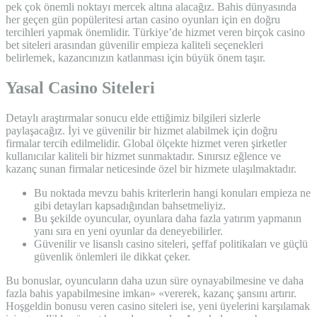
pek çok önemli noktayı mercek altına alacağız. Bahis dünyasında
her geçen gün popüleritesi artan casino oyunları için en doğru
tercihleri yapmak önemlidir. Türkiye’de hizmet veren birçok casino
bet siteleri arasından güvenilir empieza kaliteli seçenekleri
belirlemek, kazancınızın katlanması için büyük önem taşır.
Yasal Casino Siteleri
Detaylı araştırmalar sonucu elde ettiğimiz bilgileri sizlerle
paylaşacağız. İyi ve güvenilir bir hizmet alabilmek için doğru
firmalar tercih edilmelidir. Global ölçekte hizmet veren şirketler
kullanıcılar kaliteli bir hizmet sunmaktadır. Sınırsız eğlence ve
kazanç sunan firmalar neticesinde özel bir hizmete ulaşılmaktadır.
Bu noktada mevzu bahis kriterlerin hangi konuları empieza ne
gibi detayları kapsadığından bahsetmeliyiz.
Bu şekilde oyuncular, oyunlara daha fazla yatırım yapmanın
yanı sıra en yeni oyunlar da deneyebilirler.
Güvenilir ve lisanslı casino siteleri, şeffaf politikaları ve güçlü
güvenlik önlemleri ile dikkat çeker.
Bu bonuslar, oyuncuların daha uzun süre oynayabilmesine ve daha
fazla bahis yapabilmesine imkan» «vererek, kazanç şansını artırır.
Hoşgeldin bonusu veren casino siteleri ise, yeni üyelerini karşılamak