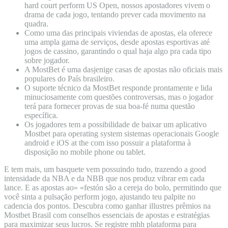
hard court perform US Open, nossos apostadores vivem o
drama de cada jogo, tentando prever cada movimento na
quadra.
Como uma das principais viviendas de apostas, ela oferece
uma ampla gama de serviços, desde apostas esportivas até
jogos de cassino, garantindo o qual haja algo pra cada tipo
sobre jogador.
A MostBet é uma dasjenige casas de apostas não oficiais mais
populares do País brasileiro.
O suporte técnico da MostBet responde prontamente e lida
minuciosamente com questões controversas, mas o jogador
terá para fornecer provas de sua boa-fé numa questão
específica.
Os jogadores tem a possibilidade de baixar um aplicativo
Mostbet para operating system sistemas operacionais Google
android e iOS at the com isso possuir a plataforma à
disposição no mobile phone ou tablet.
E tem mais, um basquete vem possuindo tudo, trazendo a good
intensidade da NBA e da NBB que nos produz vibrar em cada
lance. E as apostas ao» «festón são a cereja do bolo, permitindo que
você sinta a pulsação perform jogo, ajustando teu palpite no
cadencia dos pontos. Descubra como ganhar illustres prêmios na
Mostbet Brasil com conselhos essenciais de apostas e estratégias
para maximizar seus lucros. Se registre mhh plataforma para