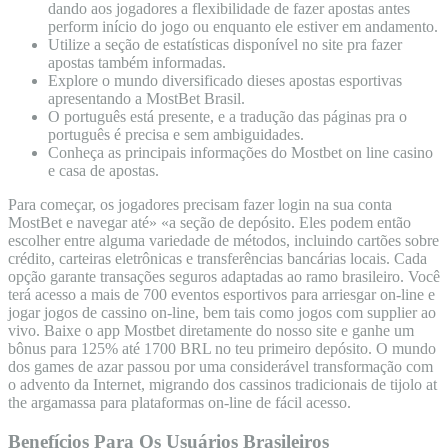
dando aos jogadores a flexibilidade de fazer apostas antes
perform início do jogo ou enquanto ele estiver em andamento.
Utilize a seção de estatísticas disponível no site pra fazer
apostas também informadas.
Explore o mundo diversificado dieses apostas esportivas
apresentando a MostBet Brasil.
O português está presente, e a tradução das páginas pra o
português é precisa e sem ambiguidades.
Conheça as principais informações do Mostbet on line casino
e casa de apostas.
Para começar, os jogadores precisam fazer login na sua conta
MostBet e navegar até» «a seção de depósito. Eles podem então
escolher entre alguma variedade de métodos, incluindo cartões sobre
crédito, carteiras eletrônicas e transferências bancárias locais. Cada
opção garante transações seguros adaptadas ao ramo brasileiro. Você
terá acesso a mais de 700 eventos esportivos para arriesgar on-line e
jogar jogos de cassino on-line, bem tais como jogos com supplier ao
vivo. Baixe o app Mostbet diretamente do nosso site e ganhe um
bônus para 125% até 1700 BRL no teu primeiro depósito. O mundo
dos games de azar passou por uma considerável transformação com
o advento da Internet, migrando dos cassinos tradicionais de tijolo at
the argamassa para plataformas on-line de fácil acesso.
Benefícios Para Os Usuários Brasileiros