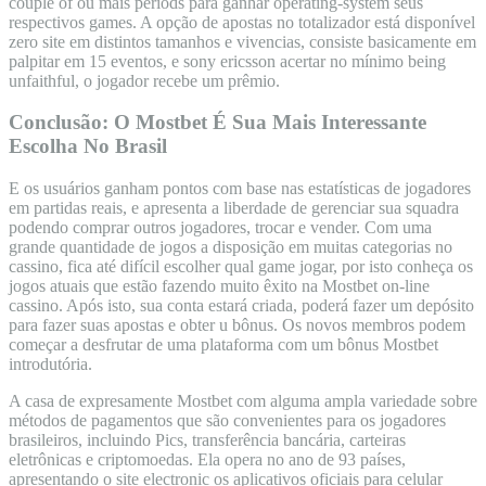
couple of ou mais periods para ganhar operating-system seus
respectivos games. A opção de apostas no totalizador está disponível
zero site em distintos tamanhos e vivencias, consiste basicamente em
palpitar em 15 eventos, e sony ericsson acertar no mínimo being
unfaithful, o jogador recebe um prêmio.
Conclusão: O Mostbet É Sua Mais Interessante
Escolha No Brasil
E os usuários ganham pontos com base nas estatísticas de jogadores
em partidas reais, e apresenta a liberdade de gerenciar sua squadra
podendo comprar outros jogadores, trocar e vender. Com uma
grande quantidade de jogos a disposição em muitas categorias no
cassino, fica até difícil escolher qual game jogar, por isto conheça os
jogos atuais que estão fazendo muito êxito na Mostbet on-line
cassino. Após isto, sua conta estará criada, poderá fazer um depósito
para fazer suas apostas e obter u bônus. Os novos membros podem
começar a desfrutar de uma plataforma com um bônus Mostbet
introdutória.
A casa de expresamente Mostbet com alguma ampla variedade sobre
métodos de pagamentos que são convenientes para os jogadores
brasileiros, incluindo Pics, transferência bancária, carteiras
eletrônicas e criptomoedas. Ela opera no ano de 93 países,
apresentando o site electronic os aplicativos oficiais para celular