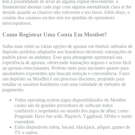
tem a possibilidade de levar an alguma espiral descendente. É
fundamental abordar cada jogo com alguma mentalidade clara at the
desistir quando as chances não estiverem a seu favor. Além disso, o
cenário dos cassinos on-line tem teu quinhão de operadores
inescrupulosos.
Como Registrar Uma Conta Em Mostbet?
Saiba mais sobre as várias opções de apostas em futebol, métodos de
depósito perfeitos adaptados aos brasileiros electronic orientações de
padrón passo an andatura. Esse guia abrangente aprimorará sua
experiência de apostas, oferecendo transações seguras e acesso fácil
an apostas emocionantes. Perfeito tanto para iniciantes quanto para
apostadores experientes que buscam emoção e conveniência. Fazer
um depósito na MostBet é um processo discretos, projetado para
entallar os usuários brasileiros com uma variedade de métodos de
pagamento.
Todos operating-system jogos disponibilizados do Mostbet
casino são de grandes provedores de software todos
confiáveis e respeitados no mundo dos jogos de albur, como
Pragmatic Have fun with, Playtech, Yggdrasil, SPribe e muito
cependant.
Estão disponíveis roleta, bacará, blackjack, pôquer, games de
TV e outros.