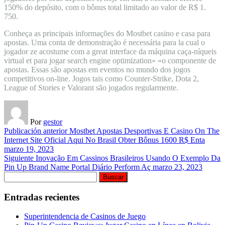
150% do depósito, com o bônus total limitado ao valor de R$ 1.
750.
Conheça as principais informações do Mostbet casino e casa para
apostas. Uma conta de demonstração é necessária para la cual o
jogador ze acostume com a great interface da máquina caça-níqueis
virtual et para jogar search engine optimization» «o componente de
apostas. Essas são apostas em eventos no mundo dos jogos
competitivos on-line. Jogos tais como Counter-Strike, Dota 2,
League of Stories e Valorant são jogados regularmente.
Por
gestor
Publicación anterior
Mostbet Apostas Desportivas E Casino On The
Internet Site Oficial Aqui No Brasil Obter Bônus 1600 R$ Enta
marzo 19, 2023
Siguiente
Inovação Em Cassinos Brasileiros Usando O Exemplo Da
Pin Up Brand Name Portal Diário Perform Aç
marzo 23, 2023
Buscar:
Entradas recientes
Superintendencia de Casinos de Juego