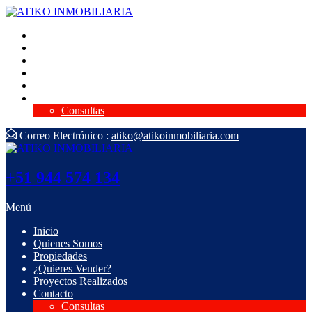
Inicio
Quienes Somos
Propiedades
¿Quieres Vender?
Proyectos Realizados
Contacto
Consultas
Correo Electrónico :
atiko@atikoinmobiliaria.com
+51 944 574 134
Menú
Inicio
Quienes Somos
Propiedades
¿Quieres Vender?
Proyectos Realizados
Contacto
Consultas