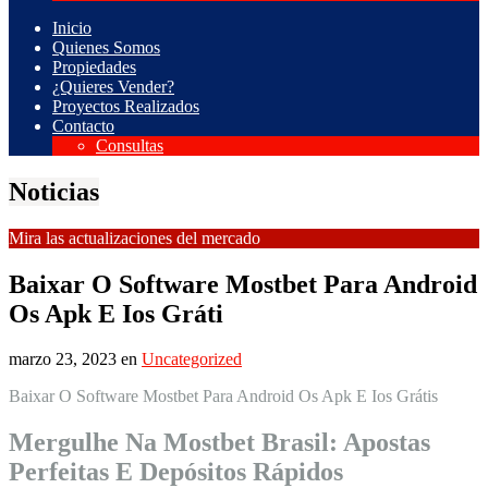
Inicio
Quienes Somos
Propiedades
¿Quieres Vender?
Proyectos Realizados
Contacto
Consultas
Noticias
Mira las actualizaciones del mercado
Baixar O Software Mostbet Para Android
Os Apk E Ios Gráti
marzo 23, 2023
en
Uncategorized
Baixar O Software Mostbet Para Android Os Apk E Ios Grátis
Mergulhe Na Mostbet Brasil: Apostas
Perfeitas E Depósitos Rápidos