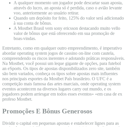
A qualquer momento um jogador pode descartar suan aposta,
através do lucro, an aposta só é perdida, caso o avião levante
voo, anteriormente ao usuário retirar.
Quando um depósito for feito, 125% do valor será adicionado
à sua conta de bônus.
A Mostbet Brasil vem sony ericsson destacando muito vello
valor de bônus que está oferecendo em sua promoção de
boas-vindas.
Entretanto, como em qualquer outro empreendimento, é imperativo
abordar operating system jogos de cassino on-line com cautela,
compreendendo os riscos inerentes e adotando práticas responsáveis.
Na Mostbet, você possui um leque gigante de opções, para futebol
an eSports. Os tipos de apostas disponibilizados zero site, também
são bem variados, conheça os tipos sobre apostas mais influentes
nos principais esportes da Mostbet País brasileiro. O UFC é a
competição mais famosa das artes marciais, onde operating system
eventos acontecem na diversos lugares carry out mundo, e os
jogadores podem arriesgar em todos esses eventos» «em casa de ex
profeso Mostbet.
Promoções E Bônus Generosos
Dividir o capital em pequenas apostas e estabelecer lignes para as