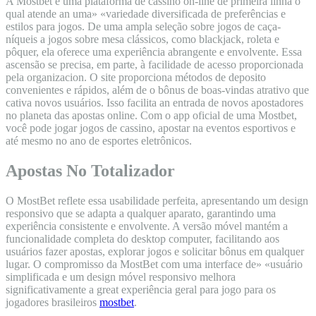
A Mostbet é uma plataforma de cassino on-line de primeira linha o
qual atende an uma» «variedade diversificada de preferências e
estilos para jogos. De uma ampla seleção sobre jogos de caça-
níqueis a jogos sobre mesa clássicos, como blackjack, roleta e
pôquer, ela oferece uma experiência abrangente e envolvente. Essa
ascensão se precisa, em parte, à facilidade de acesso proporcionada
pela organizacion. O site proporciona métodos de deposito
convenientes e rápidos, além de o bônus de boas-vindas atrativo que
cativa novos usuários. Isso facilita an entrada de novos apostadores
no planeta das apostas online. Com o app oficial de uma Mostbet,
você pode jogar jogos de cassino, apostar na eventos esportivos e
até mesmo no ano de esportes eletrônicos.
Apostas No Totalizador
O MostBet reflete essa usabilidade perfeita, apresentando um design
responsivo que se adapta a qualquer aparato, garantindo uma
experiência consistente e envolvente. A versão móvel mantém a
funcionalidade completa do desktop computer, facilitando aos
usuários fazer apostas, explorar jogos e solicitar bônus em qualquer
lugar. O compromisso da MostBet com uma interface de» «usuário
simplificada e um design móvel responsivo melhora
significativamente a great experiência geral para jogo para os
jogadores brasileiros
mostbet
.