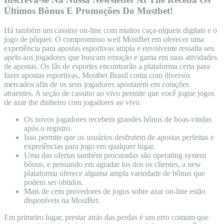
Últimos Bônus E Promoções Do Mostbet!
Há também um cassino on-line com muitos caça-níqueis digitais e o
jogo de pôquer. O compromisso weil MostBet em oferecer uma
experiência para apostas esportivas ampla e envolvente ressalta seu
apelo aos jogadores que buscam emoção e gama em suas atividades
de apostas. Os fãs de esportes encontrarão a plataforma certa para
fazer apostas esportivas, Mostbet Brasil conta com diversos
mercados afin de os seus jogadores apostarem em cotações
atraentes. A seção de cassino ao vivo permite que você jogue jogos
de azar the dinheiro com jogadores ao vivo.
Os novos jogadores recebem grandes bônus de boas-vindas
após o registro.
Isso permite que os usuários desfrutem de apostas perfeitas e
experiências para jogo em qualquer lugar.
Uma das ofertas também procuradas são operating system
bônus, e pensando em agradar los dos os clientes, a new
plataforma oferece alguma ampla variedade de bônus que
podem ser obtidos.
Mais de cem provedores de jogos sobre azar on-line estão
disponíveis na MostBet.
Em primeiro lugar, prestar atrás das perdas é um erro comum que