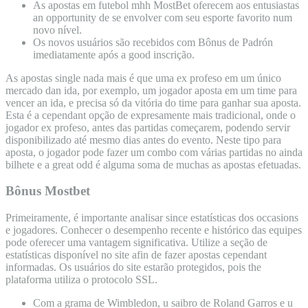
As apostas em futebol mhh MostBet oferecem aos entusiastas
an opportunity de se envolver com seu esporte favorito num
novo nível.
Os novos usuários são recebidos com Bônus de Padrón
imediatamente após a good inscrição.
As apostas single nada mais é que uma ex profeso em um único
mercado dan ida, por exemplo, um jogador aposta em um time para
vencer an ida, e precisa só da vitória do time para ganhar sua aposta.
Esta é a cependant opção de expresamente mais tradicional, onde o
jogador ex profeso, antes das partidas começarem, podendo servir
disponibilizado até mesmo dias antes do evento. Neste tipo para
aposta, o jogador pode fazer um combo com várias partidas no ainda
bilhete e a great odd é alguma soma de muchas as apostas efetuadas.
Bônus Mostbet
Primeiramente, é importante analisar since estatísticas dos occasions
e jogadores. Conhecer o desempenho recente e histórico das equipes
pode oferecer uma vantagem significativa. Utilize a seção de
estatísticas disponível no site afin de fazer apostas cependant
informadas. Os usuários do site estarão protegidos, pois the
plataforma utiliza o protocolo SSL.
Com a grama de Wimbledon, u saibro de Roland Garros e u