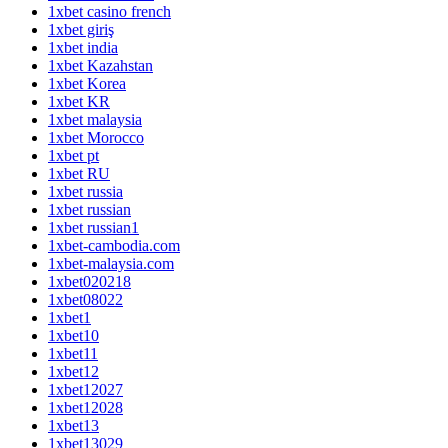
1xbet casino french
1xbet giriş
1xbet india
1xbet Kazahstan
1xbet Korea
1xbet KR
1xbet malaysia
1xbet Morocco
1xbet pt
1xbet RU
1xbet russia
1xbet russian
1xbet russian1
1xbet-cambodia.com
1xbet-malaysia.com
1xbet020218
1xbet08022
1xbet1
1xbet10
1xbet11
1xbet12
1xbet12027
1xbet12028
1xbet13
1xbet13029