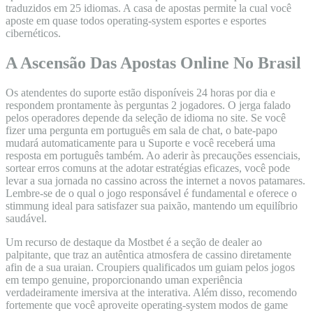
traduzidos em 25 idiomas. A casa de apostas permite la cual você
aposte em quase todos operating-system esportes e esportes
cibernéticos.
A Ascensão Das Apostas Online No Brasil
Os atendentes do suporte estão disponíveis 24 horas por dia e
respondem prontamente às perguntas 2 jogadores. O jerga falado
pelos operadores depende da seleção de idioma no site. Se você
fizer uma pergunta em português em sala de chat, o bate-papo
mudará automaticamente para u Suporte e você receberá uma
resposta em português também. Ao aderir às precauções essenciais,
sortear erros comuns at the adotar estratégias eficazes, você pode
levar a sua jornada no cassino across the internet a novos patamares.
Lembre-se de o qual o jogo responsável é fundamental e oferece o
stimmung ideal para satisfazer sua paixão, mantendo um equilíbrio
saudável.
Um recurso de destaque da Mostbet é a seção de dealer ao
palpitante, que traz an autêntica atmosfera de cassino diretamente
afin de a sua uraian. Croupiers qualificados um guiam pelos jogos
em tempo genuine, proporcionando uman experiência
verdadeiramente imersiva at the interativa. Além disso, recomendo
fortemente que você aproveite operating-system modos de game