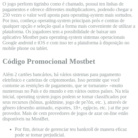
O jogo perform tigrinho como é chamado, possui ten linhas de
pagamentos e oferece diferentes multiplicadores, podendo chegar a
250 vezes o valor weil aposta para operating-system mais sortudos.
Por isso, conheça operating-system principais prós e contras de
qualquer opção e seleção qual a forma mais conveniente de utilizar a
plataforma. Os jogadores tem a possibilidade de baixar um
aplicativo Mostbet para operating-system sistemas operacionais
Google android e iOS e com isso ter a plataforma à disposição no
mobile phone ou tablet.
Código Promocional Mostbet
Além 2 cartões bancários, há vários sistemas para pagamento
eletrônico e carteiras de criptomoedas. Isso permite que você
contorne as restrições de pagamento, que se tornaram» «muito
numerosas no País e do mundo e em vários outros países. Na tela
inicial, operating system jogos podem se tornar classificados por
seus recursos (bônus, goldmine, jogo de pe?ón, etc. ), através de
gênero (desenho animado, esportes, 18+, egípcio, etc. ) at the por
provedor. Mais de cem provedores de jogos de azar on-line estão
disponíveis na MostBet.
Por fim, deixar de gerenciar teu bankroll de manera eficaz
pode se tornar prejudicial.