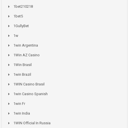
1bet210218
1bet5
1GullyBet
1w
1win Argentina
1Win AZ Casino
1Win Brasil
1win Brazil
1WIN Casino Brasil
1win Casino Spanish
1win Fr
1win India
1WIN Official In Russia