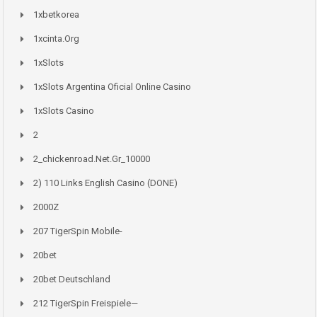
1xbetkorea
1xcinta.org
1xSlots
1xSlots Argentina Oficial Online Casino
1xSlots Casino
2
2_chickenroad.net.gr_10000
2) 110 Links English Casino (DONE)
2000Z
207 TigerSpin Mobile-
20bet
20bet Deutschland
212 TigerSpin Freispiele—