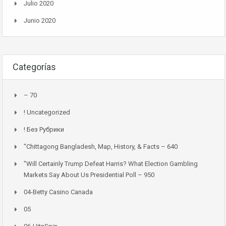
Julio 2020
Junio 2020
Categorías
– 70
! Uncategorized
! Без Рубрики
"chittagong Bangladesh, Map, History, & Facts – 640
"Will Certainly Trump Defeat Harris? What Election Gambling
Markets Say About Us Presidential Poll – 950
04-Betty Casino Canada
05