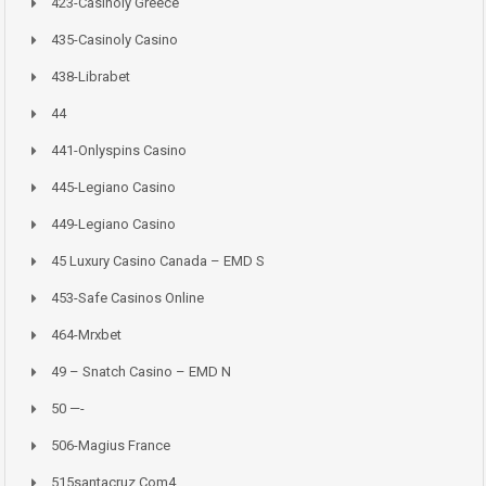
423-Casinoly Greece
435-Casinoly Casino
438-Librabet
44
441-Onlyspins Casino
445-Legiano Casino
449-Legiano Casino
45 Luxury Casino Canada – EMD S
453-Safe Casinos Online
464-Mrxbet
49 – Snatch Casino – EMD N
50 —-
506-Magius France
515santacruz.com4