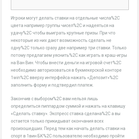
Игроки могут делать ставки на отдельные числа%2C
цвета например группы чисел%2C и надеяться на
удачу%2C чтобы выиграть крупные призы. При что
некоторые из них дают возможность сделать не
одну%2C только сразу две например три ставки. Только
потому предлагаем уяснить%2C как играть в краш-игры
на Ван Вин. Чтобы внести деньги на игровой счет%2C
необходимо авторизоваться в букмекерской конторе
1win%2C вверху интерфейса нажать «Депозит»%2C
заполнить форму и подтвердил платеж.
Закончив с выбором%2C вам нельзя лишь
определиться пиппардом суммой и нажать на клавишу
«Сделать ставку». Экспресс ставка сделана%2C а вы
остается только прикидыват окончания всех
произошедших. Перед тем как начать делать ставки на
спорт в 1вин БК%2C пользователю необходимо пройти