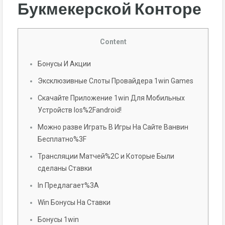
Букмекерской Конторе
Content
Бонусы И Акции
Эксклюзивные Слоты Провайдера 1win Games
Скачайте Приложение 1win Для Мобильных
Устройств Ios%2Fandroid!
Можно разве Играть В Игры На Сайте Ванвин
Бесплатно%3F
Трансляции Матчей%2C и Которые Были
сделаны Ставки
In Предлагает%3A
Win Бонусы На Ставки
Бонусы 1win