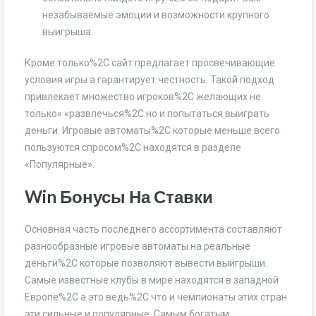
незабываемые эмоции и возможности крупного
выигрыша.
Кроме только%2C сайт предлагает просвечивающие
условия игры а гарантирует честность. Такой подход
привлекает множество игроков%2C желающих не
только» «развлечься%2C но и попытаться выиграть
деньги. Игровые автоматы%2C которые меньше всего
пользуются спросом%2C находятся в разделе
«Популярные».
Win Бонусы На Ставки
Основная часть последнего ассортимента составляют
разнообразные игровые автоматы на реальные
деньги%2C которые позволяют вывести выигрыши.
Самые известные клубы в мире находятся в западной
Европе%2C а это ведь%2C что и чемпионаты этих стран
эти сильные и популярные. Самым богатым