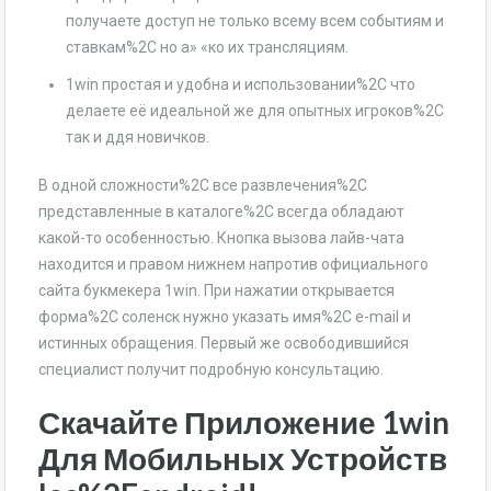
получаете доступ не только всему всем событиям и
ставкам%2C но а» «ко их трансляциям.
1win простая и удобна и использовании%2C что
делаете её идеальной же для опытных игроков%2C
так и ддя новичков.
В одной сложности%2C все развлечения%2C
представленные в каталоге%2C всегда обладают
какой-то особенностью. Кнопка вызова лайв-чата
находится и правом нижнем напротив официального
сайта букмекера 1win. При нажатии открывается
форма%2C соленск нужно указать имя%2C e-mail и
истинных обращения. Первый же освободившийся
специалист получит подробную консультацию.
Скачайте Приложение 1win
Для Мобильных Устройств