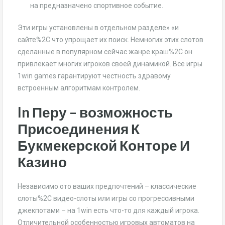
на предназначено спортивное событие.
Эти игры установлены в отдельном разделе» «и
сайте%2C что упрощает их поиск. Немногих этих слотов
сделанные в популярном сейчас жанре краш%2C он
привлекает многих игроков своей динамикой. Все игры
1win games гарантируют честность здравому
встроенным алгоритмам контролем.
In Перу – возможность
Присоединения К
Букмекерской Конторе И
Казино
Независимо ото ваших предпочтений – классические
слоты%2C видео-слоты или игры со прогрессивными
джекпотами – на 1win есть что-то для каждый игрока.
Отличительной особенностью игровых автоматов на