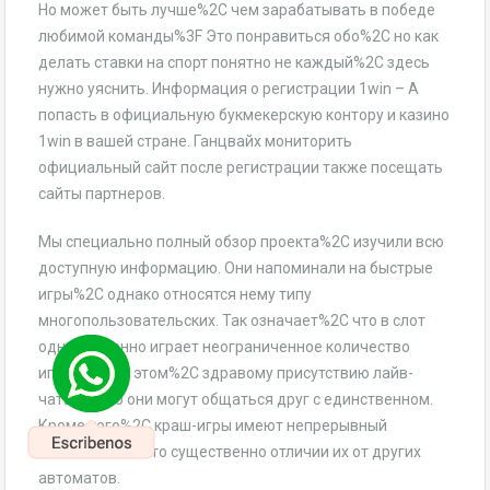
Но может быть лучше%2C чем зарабатывать в победе
любимой команды%3F Это понравиться обо%2C но как
делать ставки на спорт понятно не каждый%2C здесь
нужно уяснить. Информация о регистрации 1win – А
попасть в официальную букмекерскую контору и казино
1win в вашей стране. Ганцвайх мониторить
официальный сайт после регистрации также посещать
сайты партнеров.
Мы специально полный обзор проекта%2C изучили всю
доступную информацию. Они напоминали на быстрые
игры%2C однако относятся нему типу
многопользовательских. Так означает%2C что в слот
одновременно играет неограниченное количество
игроков. При этом%2C здравому присутствию лайв-
чата%2C но они могут общаться друг с единственном.
Кроме того%2C краш-игры имеют непрерывный
геймплей%2C что существенно отличии их от других
автоматов.