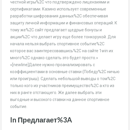
честной игры%2C что подтверждено лицензиями и
сертификатами. Казино использует современные
разработки шифрования данных%2C обеспечивая
защиту личной информации и финансовых операций. К
тому же%2C сайт предлагает щедрые бонусы и
акции%2C что делает игру еще более тонкорукой. Для
начала нельзя выбрать спортивное событие%2C
которое вас заинтересовавшись%2C на сайте 1win их
много%2C однако сделать это будет просто.»
«[newline]Далее нужно проанализировать с
коэффициентами в основные ставки (Победу%2C ничью
или проигрыш). Сделать небольшой выводы о том%2C
только кого из участников преимущество%2C а кто из
них в ранге отстающего. Же далее выбрать эти
выгодные и высокого ставки на данное спортивное
событие.
In Предлагает%3A