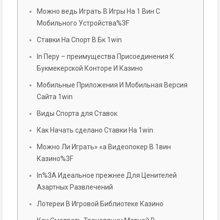
Можно ведь Играть В Игры На 1 Вин С
Мобильного Устройства%3F
Ставки На Спорт В Бк 1win
In Перу – преимущества Присоединения К
Букмекерской Конторе И Казино
Мобильные Приложения И Мобильная Версия
Сайта 1win
Виды Спорта для Ставок
Как Начать сделано Ставки На 1win
Можно Ли Играть» «а Видеопокер В 1вин
Казино%3F
In%3A Идеальное прежнее Для Ценителей
Азартных Развлечений
Лотереи В Игровой Библиотеке Казино