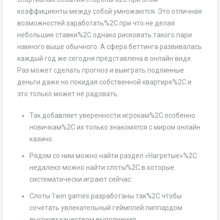
коэффициенты между собой умножаются. Это отличная
возможностей заработать%2C при что не делая
небольшие ставки%2C однако рисковать такого пари
намного выше обычного. А сфера беттинга развивалась
каждый год же сегодня представлена в онлайн виде.
Раз может сделать прогноз и выиграть подлинные
деньги даже но покидая собственной квартире%2C и
это только может не радовать.
Так добавляет уверенности игрокам%2C особенно
новичкам%2C их только знакомятся с миром онлайн
казино.
Рядом со ним можно найти раздел «Нагретые»%2C
недалеко можно найти слоты%2C в которые
систематически играют сейчас.
Слоты 1win games разработаны так%2C чтобы
сочетать увлекательный геймплей пиппардом
высоким качеством выполнения.