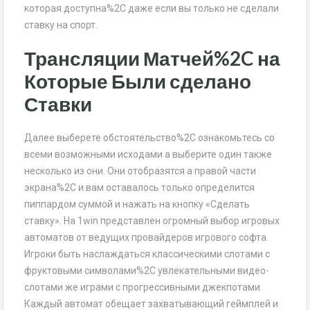
которая доступна%2C даже если вы только не сделали
ставку на спорт.
Трансляции Матчей%2C на
Которые Были сделано
Ставки
Далее выберете обстоятельство%2C ознакомьтесь со
всеми возможными исходами а выберите один также
несколько из они. Они отобразятся а правой части
экрана%2C и вам оставалось только определится
пиппардом суммой и нажать на кнопку «Сделать
ставку». На 1win представлен огромный выбор игровых
автоматов от ведущих провайдеров игрового софта.
Игроки быть наслаждаться классическими слотами с
фруктовыми символами%2C увлекательными видео-
слотами же играми с прогрессивными джекпотами.
Каждый автомат обещает захватывающий геймплей и