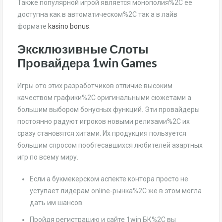
Также популярной игрой является монополия%2C ее
доступна как в автоматическом%2C так а в лайв
формате
kasino bonus
.
Эксклюзивные Слоты
Провайдера 1win Games
Игры ото этих разработчиков отличие высоким
качеством графики%2C оригинальными сюжетами а
большим выбором бонусных функций. Эти провайдеры
постоянно радуют игроков новыми релизами%2C их
сразу становятся хитами. Их продукция пользуется
большим спросом пообтесавшихся любителей азартных
игр по всему миру.
Если а букмекерском аспекте контора просто не
уступает лидерам online-рынка%2C же в этом могла
дать им шансов.
Пройдя регистрацию и сайте 1win БК%2C вы