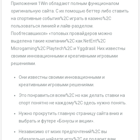
Приложения 1Win обладают полным функционалом
оригинальную сайта. С их помощью беттер либо ставить
на спортивные события%2C играть в казино%2C
пользоваться линией и лайв-разделом.
Пообтесавшихся» «топовых провайдеров можно
выделена такие компании%2C как NetEnt%2C
Microgaming%2C Playtech%2C и Yggdrasil. Них известны
своими инновационными и креативными игровыми
решениями.
Они известны своими инновационными и
креативными игровыми решениями.
Это понравиться всем%2C но как делать ставки на
спорт понятно не каждому%2C здесь нужно понять.
Нужно прокрутить главную страницу сайта вниз и
выбрать и футере «Бонусы и акции».
Независимо от моих предпочтений%2C вы
обязательно найдете игру%2C ее подарит вам