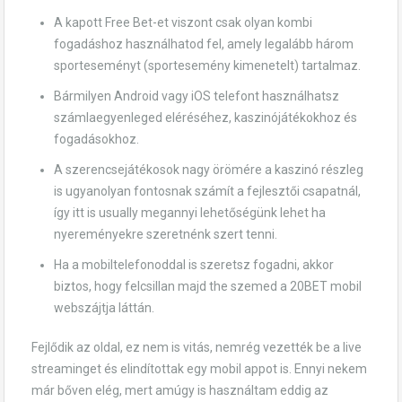
A kapott Free Bet-et viszont csak olyan kombi
fogadáshoz használhatod fel, amely legalább három
sporteseményt (sportesemény kimenetelt) tartalmaz.
Bármilyen Android vagy iOS telefont használhatsz
számlaegyenleged eléréséhez, kaszinójátékokhoz és
fogadásokhoz.
A szerencsejátékosok nagy örömére a kaszinó részleg
is ugyanolyan fontosnak számít a fejlesztői csapatnál,
így itt is usually megannyi lehetőségünk lehet ha
nyereményekre szeretnénk szert tenni.
Ha a mobiltelefonoddal is szeretsz fogadni, akkor
biztos, hogy felcsillan majd the szemed a 20BET mobil
webszájtja láttán.
Fejlődik az oldal, ez nem is vitás, nemrég vezették be a live
streaminget és elindítottak egy mobil appot is. Ennyi nekem
már bőven elég, mert amúgy is használtam eddig az