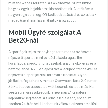
mint the webes felületen. Az alkalmazás, szinte biztos,
hogy az egyik legjobb amit kipróbálhatunk. A letöltése is
nagyon egyszerű, egy QR-kód beolvasásával és az adatok
megadásával már használhatjuk is az appot.
Mobil Ügyfélszolgálat A
Bet20-nál
A sportágak teljes mennyisége tartalmazza az összes
népszerű sportot, mint például a labdarúgás, the
kosárlabda, a jégkorong, a baseball, arizona ökölvívás és a
new röplabda. A 20Bet lépést tart a legújabb trendekkel, és
népszerű e-sport játékokkal bővíti a kínálatát. Olyan
játékokra fogadhatsz, mint az Overwatch, Dota 2, Counter
Strike, League associated with Legends és több más. Ha
segítségre van szükségünk, a new nap 24 órájában
kaphatunk segítséget. Az űrlap a leglassabb, ebben az
esetben 24 órán belül kaphatunk választ, arizona emailünk