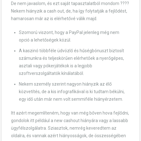
De nem javaslom, és ezt saját tapasztalatból mondom ????
Nekem hiányzik a cash out, de, ha így folytatják a fejlődést,
hamarosan már az is elérhetővé válik majd.
Szomorú viszont, hogy a PayPal jelenleg még nem
opció a lehetőségek közül.
A kaszinó többféle üdvözlő és hűségbónuszt biztosít
számunkra és teljeskörűen elérhetőek a nyerőgépes,
asztali vagy pókerjátékok is a legjobb
szoftverszolgáltatók kínálatából.
Nekem személy szerint nagyon hiányzik az élő
közvetítés, de a kis infografikával is ki tudtam békülni,
egy idő után már nem volt semmiféle hiányérzetem.
Itt azért megemlíteném, hogy van még bőven hova fejlődni,
gondolok itt például a new cashout hiányára vagy a lassabb
ügyfélszolgálatra. Sziasztok, nemrég keveredtem az
oldalra, és vannak azért hiányosságok, de összességében