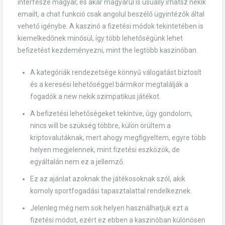
interfésze magyar, és akár magyarul is usually írhatsz nekik
emailt, a chat funkció csak angolul beszélő ügyintézők által
vehető igénybe. A kaszinó a fizetési módok tekintetében is
kiemelkedőnek minősül, így több lehetőségünk lehet
befizetést kezdeményezni, mint the legtöbb kaszinóban.
A kategóriák rendezetsége könnyű válogatást biztosít
és a keresési lehetőséggel bármikor megtalálják a
fogadók a new nekik szimpatikus játékot.
A befizetési lehetőségeket tekintve, úgy gondolom,
nincs will be szükség többre, külön örültem a
kriptovalutáknak, mert ahogy megfigyeltem, egyre több
helyen megjelennek, mint fizetési eszközök, de
egyáltalán nem ez a jellemző.
Ez az ajánlat azoknak the játékosoknak szól, akik
komoly sportfogadási tapasztalattal rendelkeznek.
Jelenleg még nem sok helyen használhatjuk ezt a
fizetési módot, ezért ez ebben a kaszinóban különösen