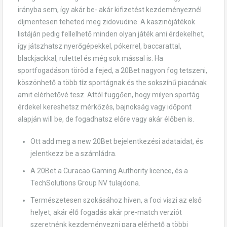
irányba sem, így akár be- akár kifizetést kezdeményeznél
díjmentesen teheted meg zidovudine. A kaszinójátékok
listáján pedig fellelhető minden olyan játék ami érdekelhet,
így játszhatsz nyerőgépekkel, pókerrel, baccarattal,
blackjackkal, rulettel és még sok mással is. Ha
sportfogadáson töröd a fejed, a 20Bet nagyon fog tetszeni,
köszönhető a több tíz sportágnak és the sokszínű piacának
amit elérhetővé tesz. Attól függően, hogy milyen sportág
érdekel kereshetsz mérkőzés, bajnokság vagy időpont
alapján will be, de fogadhatsz előre vagy akár élőben is.
Ott add meg a new 20Bet bejelentkezési adataidat, és
jelentkezz be a számládra.
A 20Bet a Curacao Gaming Authority licence, és a
TechSolutions Group NV tulajdona.
Természetesen szokásához híven, a foci viszi az első
helyet, akár élő fogadás akár pre-match verziót
szeretnénk kezdeményezni para elérhető a többi