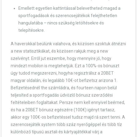
Emellett egyetlen kattintással belevetheted magad a
sportfogadások és szerencsejátékok felejthetetlen
hangulatába – nincs szükség letöltésekre és
telepítésekre.
A haverokkal beülünk valahova, és közösen szoktuk átnézni
a new statisztikákat, és közösen rakjuk meg a new
szelvényt. Erről jut eszembe, hogy mennyire jó, hogy
mindezt mobilon is megtehetjük. Ezt a 100%-os bónuszt
úgy tudod megszerezni, hogyha regisztrálsz a 20BET
magyar oldalán, és legalább 10€-ot befizetsz arizona 1.
Befizetésednél the számládra, és fourteen napon belül
teljesíted a sportfogadás üdvözlő bónusz szerződési
feltételeiben foglaltakat. Persze nem kell ennyivel beérned,
és ha a 20BET bónusz egészére (100€) igényt tartasz,
akkor egy 100€-os befizetéssel tudsz majd rá szert tenni. A
szerencsejáték system több száz nyerőgéppel és több tíz
különböző típusú asztali és kártyajátékkal várj a