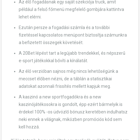
Az élő fogadásnak egy saját szekciója truck, amit
például a felső főmenü megfelelő gombjára kattintva
lehet elérni.
Ezután persze a fogadási számla és a további
fizetéssel kapcsolatos menüpont biztosítja számunkra
a befizetett összegek követését.
A 20Bet lépést tart a legújabb trendekkel, és népszerű
e-sport játékokkal bővíti a kínálatát.
Az élő verzióban sajnos még nincs lehetőségünk a
meccset élőben nézni, de a táblán a statisztikai
adatokat azonnali frissítés mellett kapjuk meg.
A kaszinó a new sportfogadókra és a new
kaszinójátékosokra is gondolt, épp ezért bármelyik is
érdekel 100% -os üdvözlő bónusz keretében indulhatsz
neki ennek a világnak, miközben promóciós kód sem
kell hozzá.