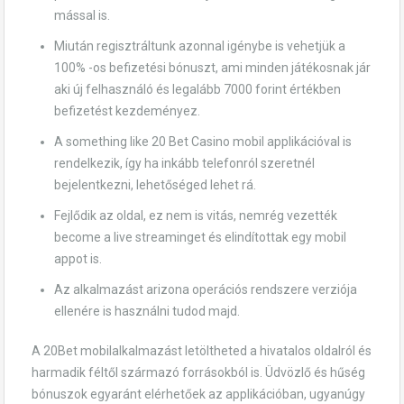
mással is.
Miután regisztráltunk azonnal igénybe is vehetjük a
100% -os befizetési bónuszt, ami minden játékosnak jár
aki új felhasználó és legalább 7000 forint értékben
befizetést kezdeményez.
A something like 20 Bet Casino mobil applikációval is
rendelkezik, így ha inkább telefonról szeretnél
bejelentkezni, lehetőséged lehet rá.
Fejlődik az oldal, ez nem is vitás, nemrég vezették
become a live streaminget és elindítottak egy mobil
appot is.
Az alkalmazást arizona operációs rendszere verziója
ellenére is használni tudod majd.
A 20Bet mobilalkalmazást letöltheted a hivatalos oldalról és
harmadik féltől származó forrásokból is. Üdvözlő és hűség
bónuszok egyaránt elérhetőek az applikációban, ugyanúgy