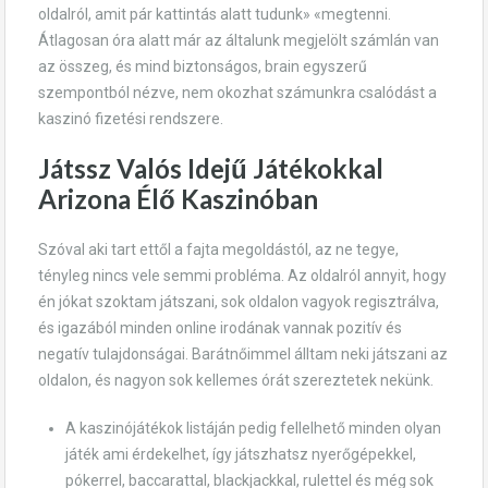
oldalról, amit pár kattintás alatt tudunk» «megtenni.
Átlagosan óra alatt már az általunk megjelölt számlán van
az összeg, és mind biztonságos, brain egyszerű
szempontból nézve, nem okozhat számunkra csalódást a
kaszinó fizetési rendszere.
Játssz Valós Idejű Játékokkal
Arizona Élő Kaszinóban
Szóval aki tart ettől a fajta megoldástól, az ne tegye,
tényleg nincs vele semmi probléma. Az oldalról annyit, hogy
én jókat szoktam játszani, sok oldalon vagyok regisztrálva,
és igazából minden online irodának vannak pozitív és
negatív tulajdonságai. Barátnőimmel álltam neki játszani az
oldalon, és nagyon sok kellemes órát szereztetek nekünk.
A kaszinójátékok listáján pedig fellelhető minden olyan
játék ami érdekelhet, így játszhatsz nyerőgépekkel,
pókerrel, baccarattal, blackjackkal, rulettel és még sok