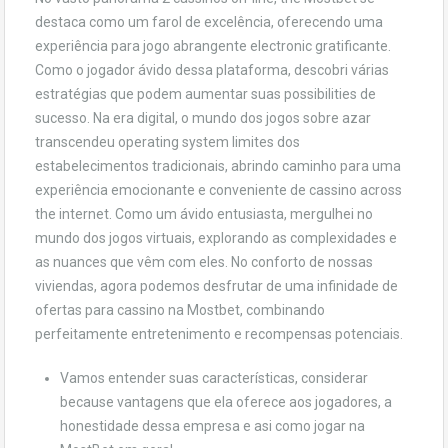
destaca como um farol de excelência, oferecendo uma
experiência para jogo abrangente electronic gratificante.
Como o jogador ávido dessa plataforma, descobri várias
estratégias que podem aumentar suas possibilities de
sucesso. Na era digital, o mundo dos jogos sobre azar
transcendeu operating system limites dos
estabelecimentos tradicionais, abrindo caminho para uma
experiência emocionante e conveniente de cassino across
the internet. Como um ávido entusiasta, mergulhei no
mundo dos jogos virtuais, explorando as complexidades e
as nuances que vêm com eles. No conforto de nossas
viviendas, agora podemos desfrutar de uma infinidade de
ofertas para cassino na Mostbet, combinando
perfeitamente entretenimento e recompensas potenciais.
Vamos entender suas características, considerar
because vantagens que ela oferece aos jogadores, a
honestidade dessa empresa e asi como jogar na