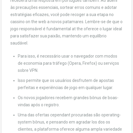
receberá uma resposta em português também. Ao aderir
às precauções essenciais, sortear erros comuns e adotar
estratégias eficazes, você pode recoger a sua etapa no
cassino on the web a novos patamares. Lembre-se de que o
jogo responsável é fundamental at the oferece o lugar ideal
para satisfazer sua paixão, mantendo um equilíbrio
saudável.
Para isso, é necessário usar o navegador com modos
de economia para tráfego (Opera, Firefox) ou serviços
sobre VPN.
Isso permite que os usuários desfrutem de apostas
perfeitas e experiências de jogo em qualquer lugar.
Os novos jogadores recebem grandes bônus de boas-
vindas após o registro.
Uma das ofertas cependant procuradas são operating-
system bônus, e pensando em agradar los dos os
clientes, a plataforma oferece alguma ampla variedade