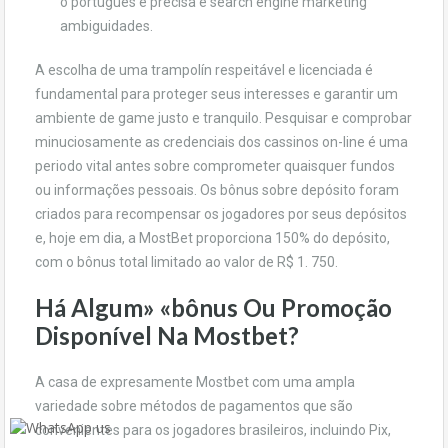
o português é precisa e search engine marketing
ambiguidades.
A escolha de uma trampolín respeitável e licenciada é
fundamental para proteger seus interesses e garantir um
ambiente de game justo e tranquilo. Pesquisar e comprobar
minuciosamente as credenciais dos cassinos on-line é uma
periodo vital antes sobre comprometer quaisquer fundos
ou informações pessoais. Os bônus sobre depósito foram
criados para recompensar os jogadores por seus depósitos
e, hoje em dia, a MostBet proporciona 150% do depósito,
com o bônus total limitado ao valor de R$ 1. 750.
Há Algum» «bônus Ou Promoção
Disponível Na Mostbet?
A casa de expresamente Mostbet com uma ampla
variedade sobre métodos de pagamentos que são
convenientes para os jogadores brasileiros, incluindo Pix,