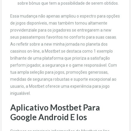
sobre bônus que tem a possibilidade de serem obtidos.
Essa mudança não apenas ampliou o espectro para opções
de jogos disponíveis, mas também tornou altamente
provvidenziale para os jogadores se entregarem a new
seus passatempos favoritos no conforto para suas casas.
Ao refletir sobre a new minha jornada no planeta dos
cassinos on-line, a Mostbet se destaca como 1 exemplo
brilhante de uma plataforma que prioriza a satisfação
perform jogador, a segurança e o game responsável. Com
tua ampla seleção para jogos, promoções generosas,
medidas de segurança robustas e suporte excepcional ao
usuario, a Mostbet oferece uma experiência para jogo
inigualável.
Aplicativo Mostbet Para
Google Android E Ios