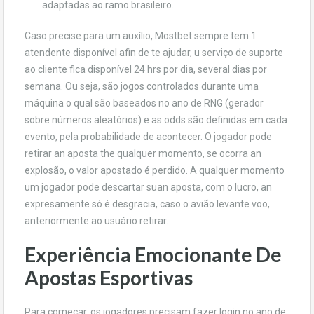
adaptadas ao ramo brasileiro.
Caso precise para um auxílio, Mostbet sempre tem 1
atendente disponível afin de te ajudar, u serviço de suporte
ao cliente fica disponível 24 hrs por dia, several dias por
semana. Ou seja, são jogos controlados durante uma
máquina o qual são baseados no ano de RNG (gerador
sobre números aleatórios) e as odds são definidas em cada
evento, pela probabilidade de acontecer. O jogador pode
retirar an aposta the qualquer momento, se ocorra an
explosão, o valor apostado é perdido. A qualquer momento
um jogador pode descartar suan aposta, com o lucro, an
expresamente só é desgracia, caso o avião levante voo,
anteriormente ao usuário retirar.
Experiência Emocionante De
Apostas Esportivas
Para começar, os jogadores precisam fazer login no ano de