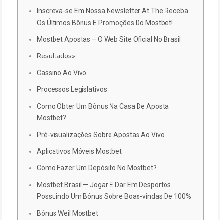
Inscreva-se Em Nossa Newsletter At The Receba
Os Últimos Bônus E Promoções Do Mostbet!
Mostbet Apostas – O Web Site Oficial No Brasil
Resultados»
Cassino Ao Vivo
Processos Legislativos
Como Obter Um Bônus Na Casa De Aposta
Mostbet?
Pré-visualizações Sobre Apostas Ao Vivo
Aplicativos Móveis Mostbet
Como Fazer Um Depósito No Mostbet?
Mostbet Brasil — Jogar E Dar Em Desportos
Possuindo Um Bónus Sobre Boas-vindas De 100%
Bônus Weil Mostbet