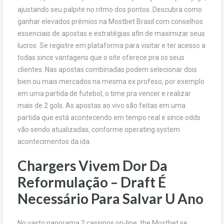
ajustando seu palpite no ritmo dos pontos. Descubra como
ganhar elevados prêmios na Mostbet Brasil com conselhos
essenciais de apostas e estratégias afin de maximizar seus
lucros. Se registre em plataforma para visitar e ter acesso a
todas since vantagens que o site oferece pra os seus
clientes. Nas apostas combinadas podem selecionar dois
bien ou mais mercados na mesma ex profeso, por exemplo
em uma partida de futebol, o time pra vencer e realizar
mais de 2 gols. As apostas ao vivo são feitas em uma
partida que está acontecendo em tempo real e since odds
vão sendo atualizadas, conforme operating system
acontecimentos da ida.
Chargers Vivem Dor Da
Reformulação – Draft É
Necessário Para Salvar U Ano
No vasto panorama 2 cassinos on-line, the Mostbet se