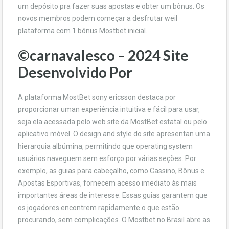
um depósito pra fazer suas apostas e obter um bônus. Os
novos membros podem começar a desfrutar weil
plataforma com 1 bônus Mostbet inicial.
©carnavalesco – 2024 Site
Desenvolvido Por
A plataforma MostBet sony ericsson destaca por
proporcionar uman experiência intuitiva e fácil para usar,
seja ela acessada pelo web site da MostBet estatal ou pelo
aplicativo móvel. O design and style do site apresentan uma
hierarquia albúmina, permitindo que operating system
usuários naveguem sem esforço por várias seções. Por
exemplo, as guias para cabeçalho, como Cassino, Bônus e
Apostas Esportivas, fornecem acesso imediato às mais
importantes áreas de interesse. Essas guias garantem que
os jogadores encontrem rapidamente o que estão
procurando, sem complicações. O Mostbet no Brasil abre as