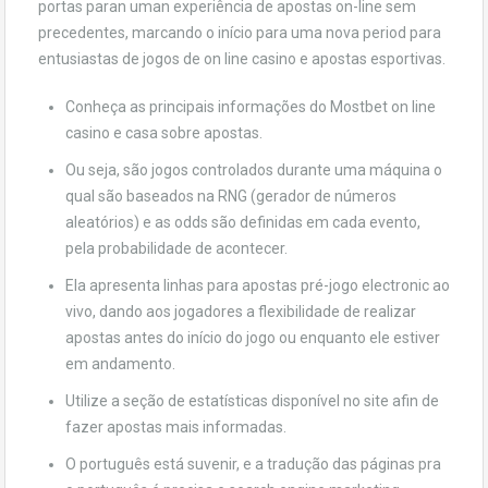
portas paran uman experiência de apostas on-line sem
precedentes, marcando o início para uma nova period para
entusiastas de jogos de on line casino e apostas esportivas.
Conheça as principais informações do Mostbet on line
casino e casa sobre apostas.
Ou seja, são jogos controlados durante uma máquina o
qual são baseados na RNG (gerador de números
aleatórios) e as odds são definidas em cada evento,
pela probabilidade de acontecer.
Ela apresenta linhas para apostas pré-jogo electronic ao
vivo, dando aos jogadores a flexibilidade de realizar
apostas antes do início do jogo ou enquanto ele estiver
em andamento.
Utilize a seção de estatísticas disponível no site afin de
fazer apostas mais informadas.
O português está suvenir, e a tradução das páginas pra