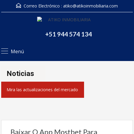
Correo Electrónico :
atiko@atikoinmobiliaria.com
+51 944 574 134
Menú
Noticias
Mira las actualizaciones del mercado
Baixar O App Mostbet Para