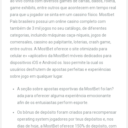
ao vivo conta com diversos games de cartas, dados, roleta,
game exhibits, entre outros que acontecem em tempo real
para que u jogador se sinta em um cassino físico. Mostbet
País brasileiro possui um online casino completo com
também de 3 mil jogos no seu catálogo, de diferentes
categorias, incluindo máquinas caça-níqueis, jogos de
comensales, cassino ao palpitante, loterias, crash game,
entre outros. A MostBet oferece o site otimizado para
celular e» «aplicativo da MostBet móveis dedicados para
dispositivos iOS e Android os. Isso permite la cual os
usuários desfrutem de apostas perfeitas e experiências
sobre jogo em qualquer lugar.
A seção sobre apostas esportivas da MostBet foi lan?
ada para oferecer alguma experiência emocionante
afin de os entusiastas perform esporte.
Os bônus de depósito foram criados para recompensar
operating system jogadores por teus depósitos e, nos
dias de hoje, a MostBet oferece 150% do depósito, com