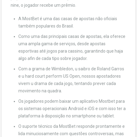
nine, o jogador recebe um prêmio.
A MostBet é uma das casas de apostas não oficiais
também populares do Brasil.
Como uma das principais casas de apostas, ela oferece
uma ampla gama de serviços, desde apostas
esportivas até jogos para cassino, garantindo que haja
algo afin de cada tipo sobre jogador.
Com a grama de Wimbledon, u saibro de Roland Garros
e u hard court perform US Open, nossos apostadores
vivem u drama de cada jogo, tentando prever cada
movimento na quadra.
Os jogadores podem baixar um aplicativo Mostbet para
os sistemas operacionais Android e iOS e com isso ter a
plataforma à disposição no smartphone ou tablet.
O suporte técnico da MostBet responde prontamente e
lida minuciosamente com questões controversas, mas