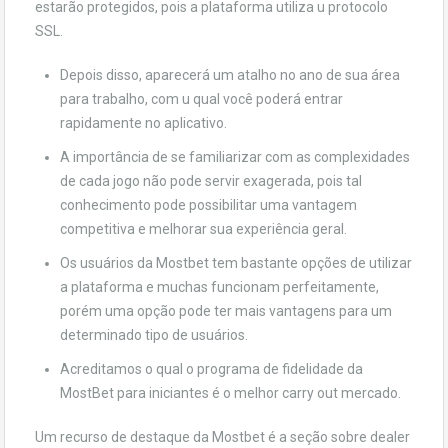
estarão protegidos, pois a plataforma utiliza u protocolo
SSL.
Depois disso, aparecerá um atalho no ano de sua área
para trabalho, com u qual você poderá entrar
rapidamente no aplicativo.
A importância de se familiarizar com as complexidades
de cada jogo não pode servir exagerada, pois tal
conhecimento pode possibilitar uma vantagem
competitiva e melhorar sua experiência geral.
Os usuários da Mostbet tem bastante opções de utilizar
a plataforma e muchas funcionam perfeitamente,
porém uma opção pode ter mais vantagens para um
determinado tipo de usuários.
Acreditamos o qual o programa de fidelidade da
MostBet para iniciantes é o melhor carry out mercado.
Um recurso de destaque da Mostbet é a seção sobre dealer