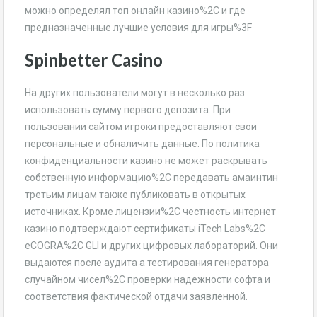
можно определял топ онлайн казино%2C и где
предназначенные лучшие условия для игры%3F
Spinbetter Casino
На других пользователи могут в несколько раз
использовать сумму первого депозита. При
пользовании сайтом игроки предоставляют свои
персональные и обналичить данные. По политика
конфиденциальности казино не может раскрывать
собственную информацию%2C передавать амаинтин
третьим лицам также публиковать в открытых
источниках. Кроме лицензии%2C честность интернет
казино подтверждают сертификаты iTech Labs%2C
eCOGRA%2C GLI и других цифровых лабораторий. Они
выдаются после аудита а тестирования генератора
случайном чисел%2C проверки надежности софта и
соответствия фактической отдачи заявленной.