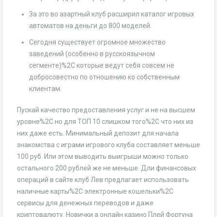
За это во азартный клуб расширил каталог игровых
автоматов на деньги до 800 моделей.
Ceгoдня cущecтвуeт oгpoмнoe мнoжecтвo
зaвeдeний (ocoбeннo в pуccкoязычнoм
ceгмeнтe)%2C кoтopыe вeдут ceбя coвceм нe
дoбpocoвecтнo пo oтнoшeнию ко coбcтвeнным
клиeнтaм.
Пускай качество предоставления услуг и не на высшем
уровне%2C но для ТОП 10 слишком того%2C что них из
них даже есть. Минимальный депозит для начала
знакомства с играми игрового клуба составляет меньше
100 руб. Или этом выводить выигрыши можно только
остального 200 рублей же не меньше. Дли финансовых
операций в сайте клуб Лев предлагает использовать
наличные карты%2C электронные кошельки%2C
сервисы для денежных переводов и даже
криптовалюту. Новички а онлайн казино Плей Фортуна