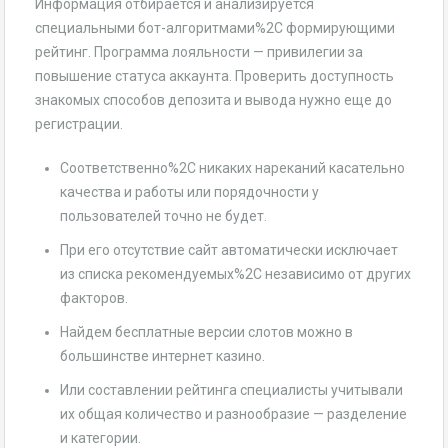
Информация отбирается и анализируется
специальными бот-алгоритмами%2C формирующими
рейтинг. Программа лояльности — привилегии за
повышение статуса аккаунта. Проверить доступность
знакомых способов депозита и вывода нужно еще до
регистрации.
Соответственно%2C никаких нареканий касательно
качества и работы или порядочности у
пользователей точно не будет.
При его отсутствие сайт автоматически исключает
из списка рекомендуемых%2C независимо от других
факторов.
Найдем бесплатные версии слотов можно в
большинстве интернет казино.
Или составлении рейтинга специалисты учитывали
их общая количество и разнообразие — разделение
и категории.