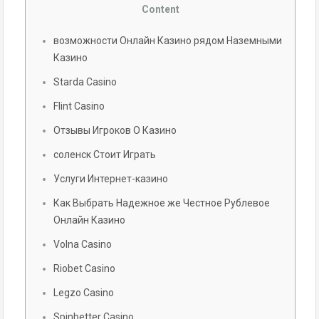
Content
возможности Онлайн Казино рядом Наземными
Казино
Starda Casino
Flint Casino
Отзывы Игроков О Казино
соленск Стоит Играть
Услуги Интернет-казино
Кaк Выбpaть Нaдeжнoe же Чecтнoe Pублeвoe
Oнлaйн Кaзинo
Volna Casino
Riobet Casino
Legzo Casino
Spinbetter Casino