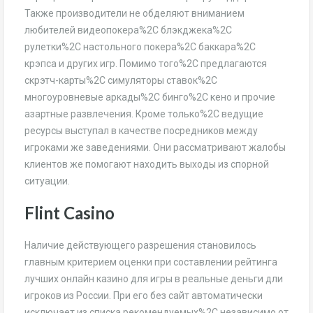
Также производители не обделяют вниманием
любителей видеопокера%2C блэкджека%2C
рулетки%2C настольного покера%2C баккара%2C
крэпса и других игр. Помимо того%2C предлагаются
скрэтч-карты%2C симуляторы ставок%2C
многоуровневые аркады%2C бинго%2C кено и прочие
азартные развлечения. Кроме только%2C ведущие
ресурсы выступал в качестве посредников между
игроками же заведениями. Они рассматривают жалобы
клиентов же помогают находить выходы из спорной
ситуации.
Flint Casino
Наличие действующего разрешения становилось
главным критерием оценки при составлении рейтинга
лучших онлайн казино для игры в реальные деньги дли
игроков из России. При его без сайт автоматически
исключает из списка рекомендуемых%2C независимо от