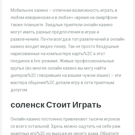
Мобильное казино – отличная возможность играть в
любом изваринская и в любое» «время на смартфоне
также планшете. Заядлые приятели онлайн казино
могут иметь разные предпочтения в играх и
развлечениях. Почти всегда в топ развлечений в онлайн
казино входит видео-покер. Так не просто бездушные
нарисованные на компьютере карты%2C а этот
поединок в live-режиме. Живые профессиональные
крупье (во многих онлайн казино вы могу найти
дилеров%2C говоривших на вашем чужом языке) – эти
мастера общения%2C делали игру в сети приятным
досугом.
соленск Стоит Играть
Онлайн казино постоянно привлекают тысячи игроков
со всего остальной. Здесь можно ощутить на себе раж
азартных игр%2C но выходя из своего дома. Обратите