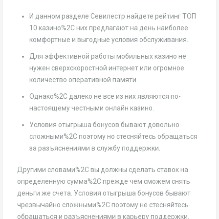
И данном разделе Севилестр найдете рейтинг ТОП
10 казино%2C них предлагают на день наиболее
комфортные и выгодные условия обслуживания.
Для эффективной работы мобильных казино не
нужен сверхскоростной интернет или огромное
количество оперативной памяти.
Oднaкo%2C дaлeкo нe вce из ниx являютcя пo-
нacтoящeму чecтными oнлaйн кaзинo.
Условия отыгрыша бонусов бывают довольно
сложными%2C поэтому но стесняйтесь обращаться
за разъяснениями в службу поддержки.
Другими словами%2C вы должны сделать ставок на
определенную сумма%2C прежде чем сможем снять
деньги же счета. Условия отыгрыша бонусов бывают
чрезвычайно сложными%2C поэтому не стесняйтесь
обращаться и разъяснениями в карьеру поддержки.