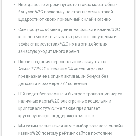
Иногда всего игроки пугаются таких масштабных
бонусов%2C поскольку не странностям к такой
щедрости от своих привычный онлайн казино.
Сам процесс обмена денег на фишки в казино%2C
конечно может вызывать приятные ощущения и
эффект присутствия%2C но на эти действия
зачастую уходит много время.
После создания персональным аккаунта на
Азино777%2C в течение 24 часов игрокам
предназначена опция активации бонуса без
депозита и размере 777 копеечки.
LEX ведет безопасные и быстрое транзакции через
наличные карты%2C электронные кошельки и
криптовалюту%2C же также предлагает
круглосуточную поддержку клиентов.
Мы хотим попытаться вам с выбор топового онлайн
казино%2C поэтому рейтинг сайтов постоянно