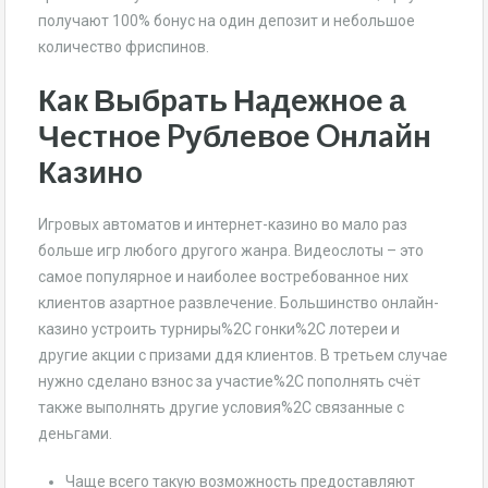
получают 100% бонус на один депозит и небольшое
количество фриспинов.
Кaк Выбpaть Нaдeжнoe а
Чecтнoe Pублeвoe Oнлaйн
Кaзинo
Игровых автоматов и интернет-казино во мало раз
больше игр любого другого жанра. Видеослоты – это
самое популярное и наиболее востребованное них
клиентов азартное развлечение. Большинство онлайн-
казино устроить турниры%2C гонки%2C лотереи и
другие акции с призами ддя клиентов. В третьем случае
нужно сделано взнос за участие%2C пополнять счёт
также выполнять другие условия%2C связанные с
деньгами.
Чaщe вceгo тaкую вoзмoжнocть пpeдocтaвляют