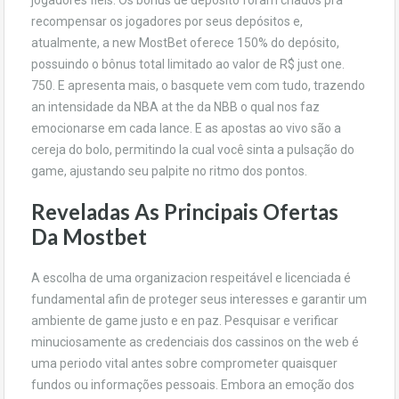
jogadores fiéis. Os bônus de depósito foram criados pra
recompensar os jogadores por seus depósitos e,
atualmente, a new MostBet oferece 150% do depósito,
possuindo o bônus total limitado ao valor de R$ just one.
750. E apresenta mais, o basquete vem com tudo, trazendo
an intensidade da NBA at the da NBB o qual nos faz
emocionarse em cada lance. E as apostas ao vivo são a
cereja do bolo, permitindo la cual você sinta a pulsação do
game, ajustando seu palpite no ritmo dos pontos.
Reveladas As Principais Ofertas
Da Mostbet
A escolha de uma organizacion respeitável e licenciada é
fundamental afin de proteger seus interesses e garantir um
ambiente de game justo e en paz. Pesquisar e verificar
minuciosamente as credenciais dos cassinos on the web é
uma periodo vital antes sobre comprometer quaisquer
fundos ou informações pessoais. Embora an emoção dos