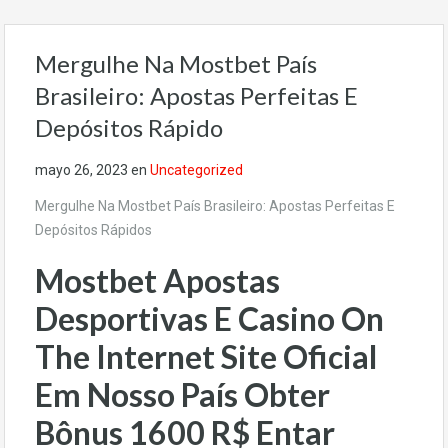
Mergulhe Na Mostbet País
Brasileiro: Apostas Perfeitas E
Depósitos Rápido
mayo 26, 2023
en
Uncategorized
Mergulhe Na Mostbet País Brasileiro: Apostas Perfeitas E
Depósitos Rápidos
Mostbet Apostas
Desportivas E Casino On
The Internet Site Oficial
Em Nosso País Obter
Bônus 1600 R$ Entar