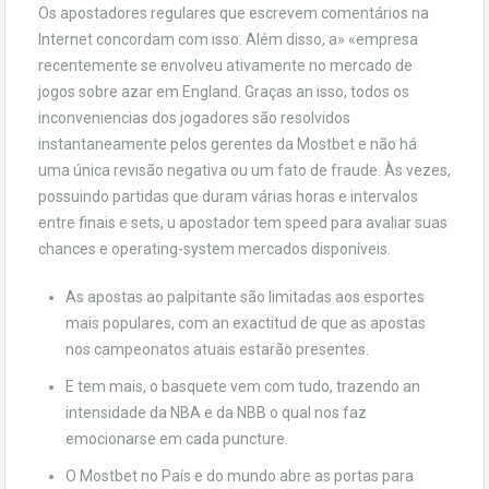
Os apostadores regulares que escrevem comentários na
Internet concordam com isso. Além disso, a» «empresa
recentemente se envolveu ativamente no mercado de
jogos sobre azar em England. Graças an isso, todos os
inconveniencias dos jogadores são resolvidos
instantaneamente pelos gerentes da Mostbet e não há
uma única revisão negativa ou um fato de fraude. Às vezes,
possuindo partidas que duram várias horas e intervalos
entre finais e sets, u apostador tem speed para avaliar suas
chances e operating-system mercados disponíveis.
As apostas ao palpitante são limitadas aos esportes
mais populares, com an exactitud de que as apostas
nos campeonatos atuais estarão presentes.
E tem mais, o basquete vem com tudo, trazendo an
intensidade da NBA e da NBB o qual nos faz
emocionarse em cada puncture.
O Mostbet no País e do mundo abre as portas para