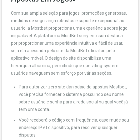
Com sua ampla seleção para jogos, promoções generosas,
medidas de segurança robustas e suporte excepcional ao
usuario, a Mostbet proporciona uma experiência sobre jogo
inigualável. A plataforma MostBet sony ericsson destaca
por proporcionar uma experiência intuitiva e fácil de usar,
seja ela acessada pelo site da MostBet oficial ou pelo
aplicativo móvel. O design do site disponibiliza uma
hierarquia albúmina, permitindo que operating-system
usuários naveguem sem esforço por várias seções.
Para autorizar zero site dan odaie de apostas Mostbet,
você precisa fornecer o sistema possuindo seu nome
sobre usuário e senha para a rede social na qual você já
tem uma conta.
Você receberá o código com frequência, caso mude seu
endereço IP et dispositivo, para resolver quaisquer
disputas.