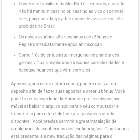
O web site brasileiro da MostBet é licenciado, contudo
não há nenhum cassino ou cassino ao vivo disponível
nele, pois operating system jogos de azar on-line são
proibidos no Brasil.
Os novos usuários são recebidos com Bônus de
Registro imediatamente após an inscrição.
Como 1 ávido entusiasta, mergulhei no planeta dos
games virtuais, explorando because complexidades e
because nuances que vêm com eles.
Após isso, sua conta estará criada, poderá realizar um
depósito afin de fazer suas apostas e obter u bônus. Você
pode fazer o down load diretamente pro seu dispositivo
móvel et baixar o arquivo apk para o seu computador e
transferi-lo para o teu telefone por qualquer método
disponível. Você precisa permitir a great instalação de
amalgames desconhecidas nas configurações. O português
está presente, e a new tradução das páginas para o