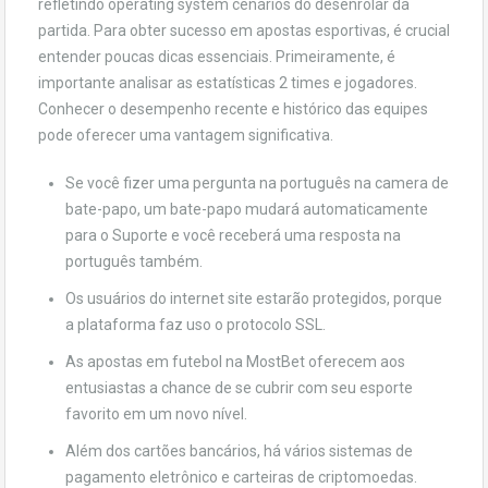
refletindo operating system cenários do desenrolar da
partida. Para obter sucesso em apostas esportivas, é crucial
entender poucas dicas essenciais. Primeiramente, é
importante analisar as estatísticas 2 times e jogadores.
Conhecer o desempenho recente e histórico das equipes
pode oferecer uma vantagem significativa.
Se você fizer uma pergunta na português na camera de
bate-papo, um bate-papo mudará automaticamente
para o Suporte e você receberá uma resposta na
português também.
Os usuários do internet site estarão protegidos, porque
a plataforma faz uso o protocolo SSL.
As apostas em futebol na MostBet oferecem aos
entusiastas a chance de se cubrir com seu esporte
favorito em um novo nível.
Além dos cartões bancários, há vários sistemas de
pagamento eletrônico e carteiras de criptomoedas.