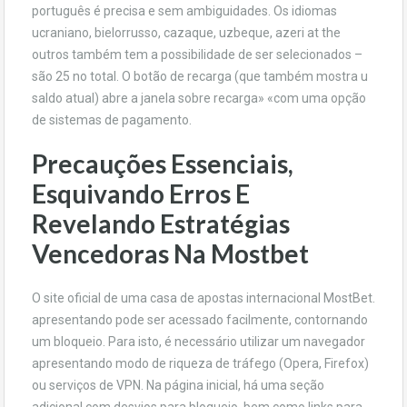
português é precisa e sem ambiguidades. Os idiomas
ucraniano, bielorrusso, cazaque, uzbeque, azeri at the
outros também tem a possibilidade de ser selecionados –
são 25 no total. O botão de recarga (que também mostra u
saldo atual) abre a janela sobre recarga» «com uma opção
de sistemas de pagamento.
Precauções Essenciais,
Esquivando Erros E
Revelando Estratégias
Vencedoras Na Mostbet
O site oficial de uma casa de apostas internacional MostBet.
apresentando pode ser acessado facilmente, contornando
um bloqueio. Para isto, é necessário utilizar um navegador
apresentando modo de riqueza de tráfego (Opera, Firefox)
ou serviços de VPN. Na página inicial, há uma seção