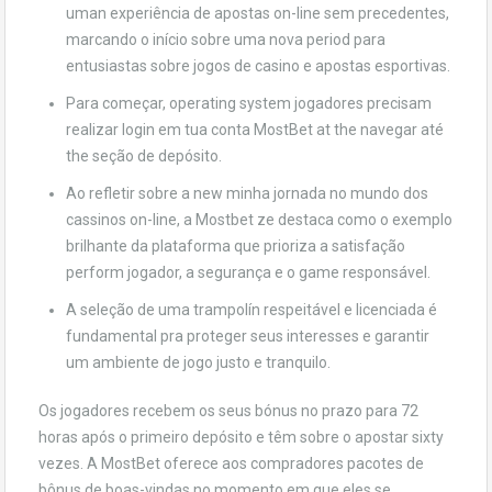
uman experiência de apostas on-line sem precedentes,
marcando o início sobre uma nova period para
entusiastas sobre jogos de casino e apostas esportivas.
Para começar, operating system jogadores precisam
realizar login em tua conta MostBet at the navegar até
the seção de depósito.
Ao refletir sobre a new minha jornada no mundo dos
cassinos on-line, a Mostbet ze destaca como o exemplo
brilhante da plataforma que prioriza a satisfação
perform jogador, a segurança e o game responsável.
A seleção de uma trampolín respeitável e licenciada é
fundamental pra proteger seus interesses e garantir
um ambiente de jogo justo e tranquilo.
Os jogadores recebem os seus bónus no prazo para 72
horas após o primeiro depósito e têm sobre o apostar sixty
vezes. A MostBet oferece aos compradores pacotes de
bônus de boas-vindas no momento em que eles se