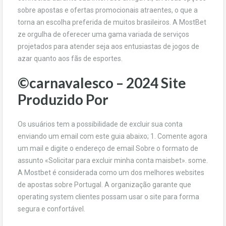
sobre apostas e ofertas promocionais atraentes, o que a
torna an escolha preferida de muitos brasileiros. A MostBet
ze orgulha de oferecer uma gama variada de serviços
projetados para atender seja aos entusiastas de jogos de
azar quanto aos fãs de esportes.
©carnavalesco – 2024 Site
Produzido Por
Os usuários tem a possibilidade de excluir sua conta
enviando um email com este guia abaixo; 1. Comente agora
um mail e digite o endereço de email Sobre o formato de
assunto «Solicitar para excluir minha conta maisbet». some.
A Mostbet é considerada como um dos melhores websites
de apostas sobre Portugal. A organização garante que
operating system clientes possam usar o site para forma
segura e confortável.