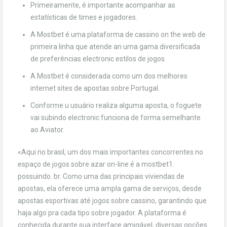
Primeiramente, é importante acompanhar as
estatísticas de times e jogadores.
A Mostbet é uma plataforma de cassino on the web de
primeira linha que atende an uma gama diversificada
de preferências electronic estilos de jogos.
A Mostbet é considerada como um dos melhores
internet sites de apostas sobre Portugal.
Conforme u usuário realiza alguma aposta, o foguete
vai subindo electronic funciona de forma semelhante
ao Aviator.
«Aqui no brasil, um dos mais importantes concorrentes no
espaço de jogos sobre azar on-line é a mostbet1.
possuindo. br. Como uma das principais viviendas de
apostas, ela oferece uma ampla gama de serviços, desde
apostas esportivas até jogos sobre cassino, garantindo que
haja algo pra cada tipo sobre jogador. A plataforma é
conhecida durante sua interface amigável, diversas opções