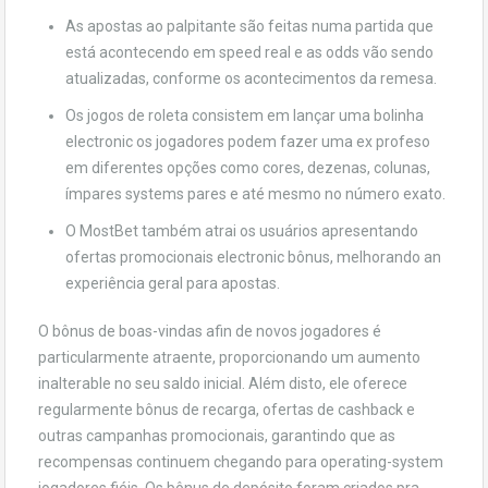
As apostas ao palpitante são feitas numa partida que
está acontecendo em speed real e as odds vão sendo
atualizadas, conforme os acontecimentos da remesa.
Os jogos de roleta consistem em lançar uma bolinha
electronic os jogadores podem fazer uma ex profeso
em diferentes opções como cores, dezenas, colunas,
ímpares systems pares e até mesmo no número exato.
O MostBet também atrai os usuários apresentando
ofertas promocionais electronic bônus, melhorando an
experiência geral para apostas.
O bônus de boas-vindas afin de novos jogadores é
particularmente atraente, proporcionando um aumento
inalterable no seu saldo inicial. Além disto, ele oferece
regularmente bônus de recarga, ofertas de cashback e
outras campanhas promocionais, garantindo que as
recompensas continuem chegando para operating-system