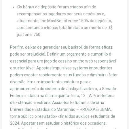
Os bônus de depósito foram criados afin de
recompensar os jogadores por seus depósitos e,
atualmente, the MostBet oferece 150% do depósito,
apresentando o bônus total limitado ao monto de R$
just one. 750.
Por fim, deixar de gerenciar seu bankroll de forma eficaz
pode ser prejudicial. Definir um orçamento e cumpri-lo é
essencial para um jogo de cassino on the web responsável
e sustentável. Apostas impulsivas systems imprudentes
podem esgotar rapidamente seus fundos e diminuir u fator
diversão. Em um importante andatura para o
aprimoramento do sistema de Justiça brasileiro, u Senado
Federal instalou na última quinta-feira, 13… A Pró-Reitoria
de Extensão electronic Assuntos Estudantis de uma
Universidade Estadual do Maranhão – PROEXAE/UEMA,
torna público o resultado» «final dos auxílios estudantis de
2024. Apostar sem estudar o histórico dos occasions,