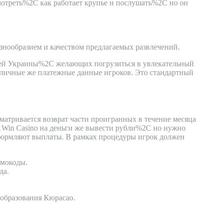
мотреть%2C как работает крупье и послушать%2C но он
азнообразием и качеством предлагаемых развлечений.
юдей Украины%2C желающих погрузиться в увлекательный
 личные же платежные данные игроков. Это стандартный
матривается возврат части проигранных в течение месяца
 1Win Casino на деньги же вывести рубли%2C но нужно
формляют выплаты. В рамках процедуры игрок должен
омокоды.
да.
 образования Кюрасао.