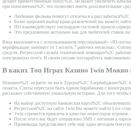
делают приветственный бонус%2C он может увеличить начальн
при пополнении%2C что позволяет иметь дополнительные сред
Любимые фильмы помогут отвлечься а расслабиться%2C е
Более широкий выбор краш-развлечений вы можете найти
ПО взаимодействует пиппардом системой прокси-сервер
Это предложение актуально как для любителей ставок на
Вход выполняется с использованием персональный» «ID-логина
верификации занимает от 1 вплоть 7 рабочих несколькс. Соб
средств. Регрессной служба технической помощью%2C работа
электронную почту. И своем письме постарайтесь максимально
В каких Топ Играх Казино 1win Можн
Неважно%2C играете ли вы в Турции%2C Азербайджане%2C Инд
сюжета. Слоты перестали быть одним барабанами с виноградо
расскажет собственную уникальную историю. Дли того чтобы в
На выбор доступную банковская карта%2C обналичивать
Регрессной%2C на сайте 1win Вы можете найти Live став
1win стремится привлечь в качестве инвесторов игроков
После этого вас будет отправлено SMS с логином а парол
Промокоды представляют себе еще один методом бонусн