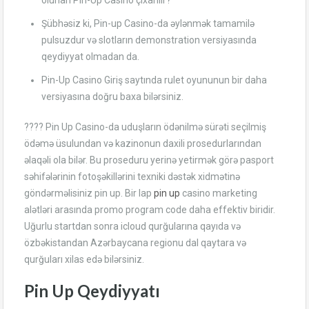
olunan Pin-Up Casino çıxarılır?
Şübhəsiz ki, Pin-up Casino-da əylənmək tamamilə
pulsuzdur və slotların demonstration versiyasında
qeydiyyat olmadan da.
Pin-Up Casino Giriş saytında rulet oyununun bir daha
versiyasına doğru baxa bilərsiniz.
???? Pin Up Casino-da uduşların ödənilmə sürəti seçilmiş
ödəmə üsulundan və kazinonun daxili prosedurlarından
əlaqəli ola bilər. Bu proseduru yerinə yetirmək görə pasport
səhifələrinin fotoşəkillərini texniki dəstək xidmətinə
göndərməlisiniz pin up. Bir lap
pin up
casino marketing
alətləri arasında promo program code daha effektiv biridir.
Uğurlu startdan sonra icloud qurğularına qayıda və
özbəkistandan Azərbaycana regionu dal qaytara və
qurğuları xilas edə bilərsiniz.
Pin Up Qeydiyyatı