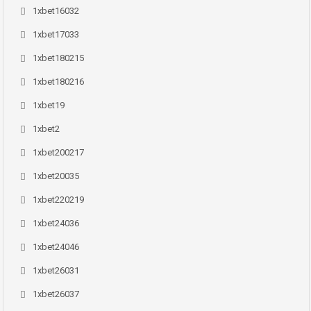
1xbet16032
1xbet17033
1xbet180215
1xbet180216
1xbet19
1xbet2
1xbet200217
1xbet20035
1xbet220219
1xbet24036
1xbet24046
1xbet26031
1xbet26037