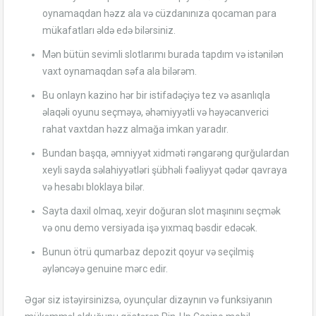
oynamaqdan həzz ala və cüzdanınıza qocaman para
mükafatları əldə edə bilərsiniz.
Mən bütün sevimli slotlarımı burada tapdım və istənilən
vaxt oynamaqdan səfa ala bilərəm.
Bu onlayn kazino hər bir istifadəçiyə tez və asanlıqla
əlaqəli oyunu seçməyə, əhəmiyyətli və həyəcanverici
rahat vaxtdan həzz almağa imkan yaradır.
Bundan başqa, əmniyyət xidməti rəngarəng qurğulardan
xeyli sayda səlahiyyətləri şübhəli fəaliyyət qədər qavraya
və hesabı bloklaya bilər.
Sayta daxil olmaq, xeyir doğuran slot maşınını seçmək
və onu demo versiyada işə yıxmaq bəsdir edəcək.
Bunun ötrü qumarbaz depozit qoyur və seçilmiş
əyləncəyə genuine mərc edir.
Əgər siz istəyirsinizsə, oyunçular dizaynın və funksiyanın