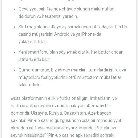
Qeydiyyat səhifəsində ehtiyac olunan məlumatları
doldurun və hesabınızı yaradın.
Slot maşınlarını oflayn əylənmək üçün istifadəçilər Pin Up
casino müştərisini Android və ya iPhone-da
yükləməlidirlər.
Yəni smartfonu olan söyləmək olar ki, hər bettor ondan
istifadə edə bilər.
Qumardan artıq, biz idman mərcləri, turnirlərdə iştirak və
müştərilərə fəaliyyətlərinə ötrü müntəzəm mükafatlar
təklif edirik.
Əsas platformanın elliklə funksionallığını, imkanlarını və
hətta qrafik dizaynını özündə saxlayan alternativ bir
domendir. Ukrayna, Rusiya, Qazaxıstan, Azərbaycan
sakinləri Pin-up casino güzgüsündən əsla bir məhdudiyyət
olmadan istifadə edə bilərlər eyni zamanda. Portalın ən
seyrək hissəsində” “Pin-up casino apk sənədini sonrakı