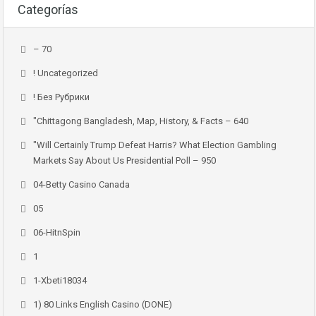
Categorías
– 70
! Uncategorized
! Без Рубрики
"chittagong Bangladesh, Map, History, & Facts – 640
"Will Certainly Trump Defeat Harris? What Election Gambling
Markets Say About Us Presidential Poll – 950
04-Betty Casino Canada
05
06-HitnSpin
1
1-Xbeti18034
1) 80 Links English Casino (DONE)