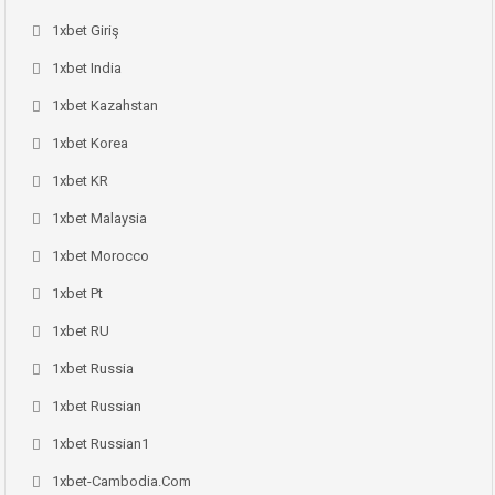
1xbet Giriş
1xbet India
1xbet Kazahstan
1xbet Korea
1xbet KR
1xbet Malaysia
1xbet Morocco
1xbet Pt
1xbet RU
1xbet Russia
1xbet Russian
1xbet Russian1
1xbet-Cambodia.com