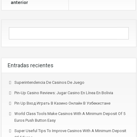
anterior
Entradas recientes
Superintendencia De Casinos De Juego
Pin-Up Casino Reviews: Jugar Casino En Línea En Bolivia
Pin Up Вход Играть В Казино Онлайн В Узбекистане
World Class Tools Make Casinos With A Minimum Deposit Of 5
Euros Push Button Easy
Super Useful Tips To Improve Casinos With A Minimum Deposit