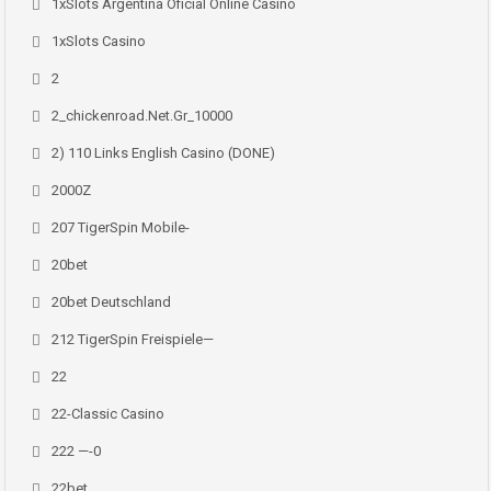
1xSlots Argentina Oficial Online Casino
1xSlots Casino
2
2_chickenroad.net.gr_10000
2) 110 Links English Casino (DONE)
2000Z
207 TigerSpin Mobile-
20bet
20bet Deutschland
212 TigerSpin Freispiele—
22
22-Classic Casino
222 —-0
22bet