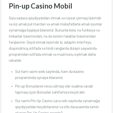
Pin-up Casino Mobil
Sizə sadəcə qeydiyyatdan ötmək və rüsxət çixmaq lazımdır
və siz əməli pul mərcləri və əməli mükafatlarla əməli oyunlar
oynamağa başlaya bilərsiniz. Bununla belə, nə funksiya və
imkanlar baxımından, nə də sistem tələbləri baxımından
fərqlənmir. Qeyd etmək lazımdır ki, adaptiv interfeys,
düşünülmüş istifadə və hirsli rənglərdə dizayn sayəsində
proqramdan istifadə etmək və məzmunu eşitmək daha
rahatdır.
Siz həm rəsmi web saytında, həm də kazino
proqramında oynaya bilərsiniz.
Pin up Bonuslarını necə udmaq olar sualına cavab
tapmaq üçün Bonuslar səhifəmizə keçid alın.
Siz rəsmi Pin-Up Casino üzrə veb-saytında oynamağa
qeydiyyatdan keçdirilərsiniz və ofis dərəcəsində təmin