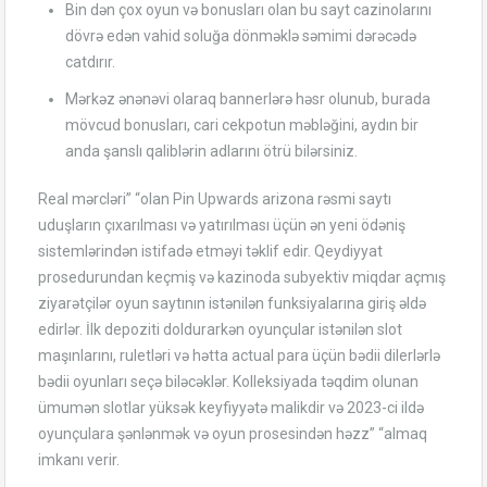
Bin dən çox oyun və bonusları olan bu sayt cazinolarını
dövrə edən vahid soluğa dönməklə səmimi dərəcədə
catdırır.
Mərkəz ənənəvi olaraq bannerlərə həsr olunub, burada
mövcud bonusları, cari cekpotun məbləğini, aydın bir
anda şanslı qaliblərin adlarını ötrü bilərsiniz.
Real mərcləri” “olan Pin Upwards arizona rəsmi saytı
uduşların çıxarılması və yatırılması üçün ən yeni ödəniş
sistemlərindən istifadə etməyi təklif edir. Qeydiyyat
prosedurundan keçmiş və kazinoda subyektiv miqdar açmış
ziyarətçilər oyun saytının istənilən funksiyalarına giriş əldə
edirlər. İlk depoziti doldurarkən oyunçular istənilən slot
maşınlarını, ruletləri və hətta actual para üçün bədii dilerlərlə
bədii oyunları seçə biləcəklər. Kolleksiyada təqdim olunan
ümumən slotlar yüksək keyfiyyətə malikdir və 2023-ci ildə
oyunçulara şənlənmək və oyun prosesindən həzz” “almaq
imkanı verir.