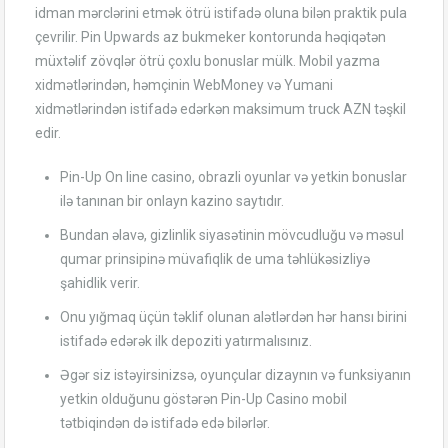
idman mərclərini etmək ötrü istifadə oluna bilən praktik pula
çevrilir. Pin Upwards az bukmeker kontorunda həqiqətən
müxtəlif zövqlər ötrü çoxlu bonuslar mülk. Mobil yazma
xidmətlərindən, həmçinin WebMoney və Yumani
xidmətlərindən istifadə edərkən maksimum truck AZN təşkil
edir.
Pin-Up On line casino, obrazli oyunlar və yetkin bonuslar
ilə tanınan bir onlayn kazino saytıdır.
Bundan əlavə, gizlinlik siyasətinin mövcudluğu və məsul
qumar prinsipinə müvafiqlik de uma təhlükəsizliyə
şahidlik verir.
Onu yığmaq üçün təklif olunan alətlərdən hər hansı birini
istifadə edərək ilk depoziti yatırmalısınız.
Əgər siz istəyirsinizsə, oyunçular dizaynın və funksiyanın
yetkin olduğunu göstərən Pin-Up Casino mobil
tətbiqindən də istifadə edə bilərlər.