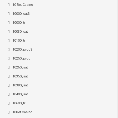
10 Bet Casino
10000_sat3
10000_tr
10030_sat
10100_tr
10200_prod3
10250_prod
10260_sat
10350_sat
10390_sat
10400_sat
10600_tr
10Bet Casino