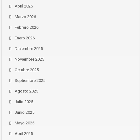
Abril 2026
Marzo 2026
Febrero 2026
Enero 2026
Diciembre 2025
Noviembre 2025
Octubre 2025
Septiembre 2025
Agosto 2025
Julio 2025
Junio 2025
Mayo 2025
Abril 2025