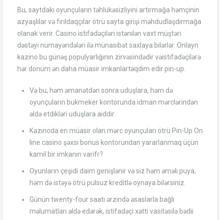
Bu, saytdakı oyunçuların təhlükəsizliyini artırmağa həmçinin
azyaşlılar və fırıldaqçılar ötrü sayta girişi məhdudlaşdırmağa
olanak verir. Casino istifadəçiləri istənilən vaxt müştəri
dəstəyi nümayəndələri ilə münasibət saxlaya bilərlər. Onlayn
kazino bu günəş populyarlığının zirvəsindədir vəistifadəçilərə
hər dönüm ən daha müasir imkanlartəqdim edir pin-up.
Və bu, həm əmanətdən sonra uduşlara, həm də
oyunçuların bukmeker kontorunda idman mərclərindən
əldə etdikləri uduşlara aiddir.
Kazinoda en müasir olan mərc oyunçuları ötrü Pin-Up On
line casino şəxsi bonus kontorundan yararlanmaq üçün
kamil bir imkanın varifr?
Oyunların çeşidi daim genişlənir və siz həm əməli puya,
həm də istəyə ötrü pulsuz kreditlə oynaya bilərsiniz.
Günün twenty-four saatı ərzində əsaslarla bağlı
məlumatları əldə edərək, istifadəçi xətti vasitəsilə bədii