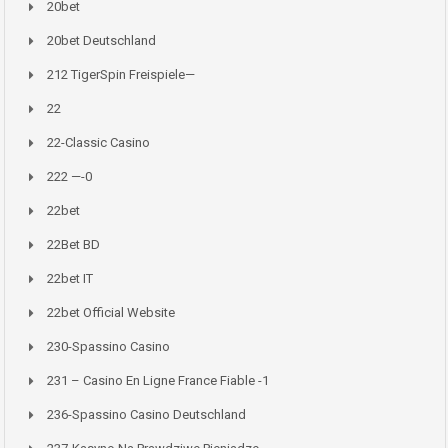
20bet
20bet Deutschland
212 TigerSpin Freispiele—
22
22-Classic Casino
222 —-0
22bet
22Bet BD
22bet IT
22bet Official Website
230-Spassino Casino
231 – Casino En Ligne France Fiable -1
236-Spassino Casino Deutschland