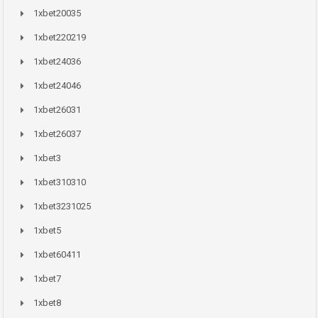
1xbet20035
1xbet220219
1xbet24036
1xbet24046
1xbet26031
1xbet26037
1xbet3
1xbet310310
1xbet3231025
1xbet5
1xbet60411
1xbet7
1xbet8