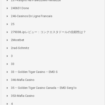
237-Kasyno Na Prawdziwe Pieniadze
240651 Done
246-Casinos En Ligne Francais
25
279338.jpレビュー：コンクエスタドールの信頼性は？
2Mostbet
2rad-Schmitz
3
33
33 – Golden Tiger Casino – EMD S
346-Mafia Casino
35 – Golden Tiger Casino Canada – EMD Serg1o
353-Mafia Casino
4