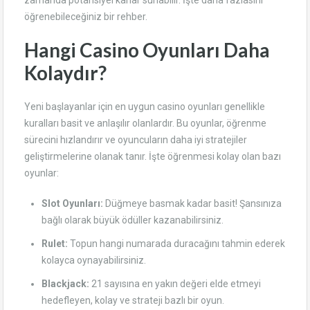
zamanda potansiyel kârlar sunabilir. İşte daha fazlasını
öğrenebileceğiniz bir rehber.
Hangi Casino Oyunları Daha
Kolaydır?
Yeni başlayanlar için en uygun casino oyunları genellikle
kuralları basit ve anlaşılır olanlardır. Bu oyunlar, öğrenme
sürecini hızlandırır ve oyuncuların daha iyi stratejiler
geliştirmelerine olanak tanır. İşte öğrenmesi kolay olan bazı
oyunlar:
Slot Oyunları:
Düğmeye basmak kadar basit! Şansınıza
bağlı olarak büyük ödüller kazanabilirsiniz.
Rulet:
Topun hangi numarada duracağını tahmin ederek
kolayca oynayabilirsiniz.
Blackjack:
21 sayısına en yakın değeri elde etmeyi
hedefleyen, kolay ve strateji bazlı bir oyun.