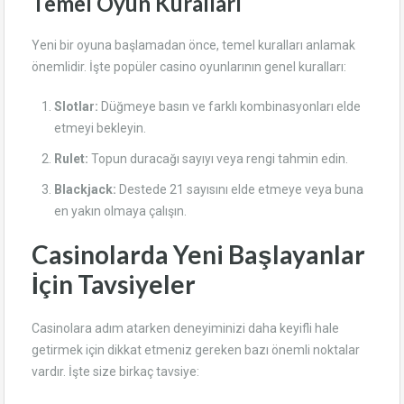
Temel Oyun Kuralları
Yeni bir oyuna başlamadan önce, temel kuralları anlamak
önemlidir. İşte popüler casino oyunlarının genel kuralları:
Slotlar:
Düğmeye basın ve farklı kombinasyonları elde
etmeyi bekleyin.
Rulet:
Topun duracağı sayıyı veya rengi tahmin edin.
Blackjack:
Destede 21 sayısını elde etmeye veya buna
en yakın olmaya çalışın.
Casinolarda Yeni Başlayanlar
İçin Tavsiyeler
Casinolara adım atarken deneyiminizi daha keyifli hale
getirmek için dikkat etmeniz gereken bazı önemli noktalar
vardır. İşte size birkaç tavsiye: