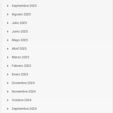
Septiembre 2025
Agosto 2025
Julio 2025
Junio 2025
Mayo 2025
Abril 2025
Marzo 2025
Febrero 2025
Enero 2025
Diciembre 2024
Noviembre 2024
Octubre 2024
Septiembre 2024