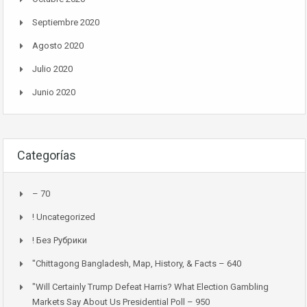
Septiembre 2020
Agosto 2020
Julio 2020
Junio 2020
Categorías
– 70
! Uncategorized
! Без Рубрики
"chittagong Bangladesh, Map, History, & Facts – 640
"Will Certainly Trump Defeat Harris? What Election Gambling
Markets Say About Us Presidential Poll – 950