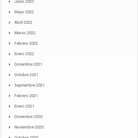
Junio 2022
Mayo 2022
Abril 2022
Marzo 2022
Febrero 2022
Enero 2022
Diciembre 2021
Octubre 2021
Septiembre 2021
Febrero 2021
Enero 2021
Diciembre 2020
Noviembre 2020
Octubre 2020