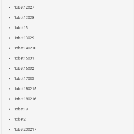
1xbet12027
1xbet12028
1xbet13
1xbet13029
1xbet140210
1xbet15031
1xbet16032
1xbet17033
1xbet180215
1xbet180216
1xbet19
1xbet2
1xbet200217