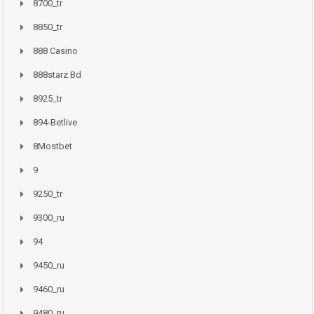
8700_tr
8850_tr
888 Casino
888starz Bd
8925_tr
894-Betlive
8Mostbet
9
9250_tr
9300_ru
94
9450_ru
9460_ru
9480_ru