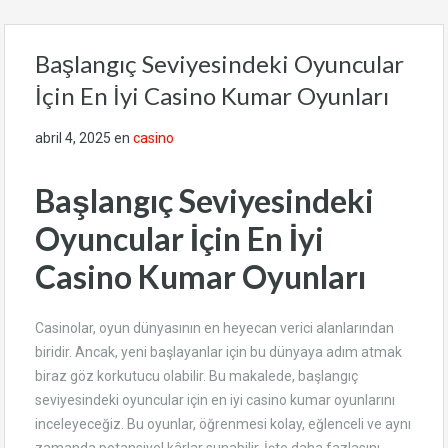
Başlangıç Seviyesindeki Oyuncular
İçin En İyi Casino Kumar Oyunları
abril 4, 2025
en
casino
Başlangıç Seviyesindeki
Oyuncular İçin En İyi
Casino Kumar Oyunları
Casinolar, oyun dünyasının en heyecan verici alanlarından
biridir. Ancak, yeni başlayanlar için bu dünyaya adım atmak
biraz göz korkutucu olabilir. Bu makalede, başlangıç
seviyesindeki oyuncular için en iyi casino kumar oyunlarını
inceleyeceğiz. Bu oyunlar, öğrenmesi kolay, eğlenceli ve aynı