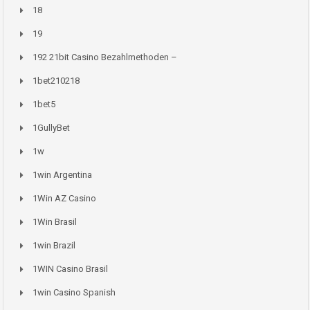
18
19
192 21bit Casino Bezahlmethoden –
1bet210218
1bet5
1GullyBet
1w
1win Argentina
1Win AZ Casino
1Win Brasil
1win Brazil
1WIN Casino Brasil
1win Casino Spanish