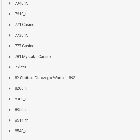
7340_ru
7610_tr
771 Casino
7730_ru
777 Casino
781 Mystake Casino
7Slots
82 Slottica Dlaczego Warto – 892
8200_tr
8300_ru
8350_ru
8514_tr
8540_ru