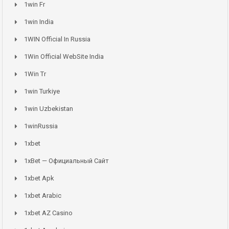
1win Fr
1win India
1WIN Official In Russia
1Win Official WebSite India
1Win Tr
1win Turkiye
1win Uzbekistan
1winRussia
1xbet
1xBet — Официальный Сайт
1xbet Apk
1xbet Arabic
1xbet AZ Casino