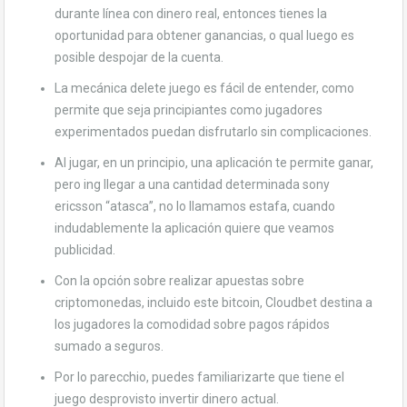
durante línea con dinero real, entonces tienes la
oportunidad para obtener ganancias, o qual luego es
posible despojar de la cuenta.
La mecánica delete juego es fácil de entender, como
permite que seja principiantes como jugadores
experimentados puedan disfrutarlo sin complicaciones.
Al jugar, en un principio, una aplicación te permite ganar,
pero ing llegar a una cantidad determinada sony
ericsson “atasca”, no lo llamamos estafa, cuando
indudablemente la aplicación quiere que veamos
publicidad.
Con la opción sobre realizar apuestas sobre
criptomonedas, incluido este bitcoin, Cloudbet destina a
los jugadores la comodidad sobre pagos rápidos
sumado a seguros.
Por lo parecchio, puedes familiarizarte que tiene el
juego desprovisto invertir dinero actual.