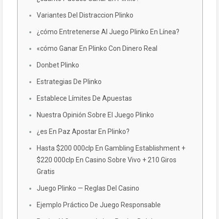
Variantes Del Distraccion Plinko
¿cómo Entretenerse Al Juego Plinko En Línea?
«сómo Ganar En Plinko Con Dinero Real
Donbet Plinko
Estrategias De Plinko
Establece Límites De Apuestas
Nuestra Opinión Sobre El Juego Plinko
¿es En Paz Apostar En Plinko?
Hasta $200 000clp En Gambling Establishment +
$220 000clp En Casino Sobre Vivo + 210 Giros
Gratis
Juego Plinko — Reglas Del Casino
Ejemplo Práctico De Juego Responsable