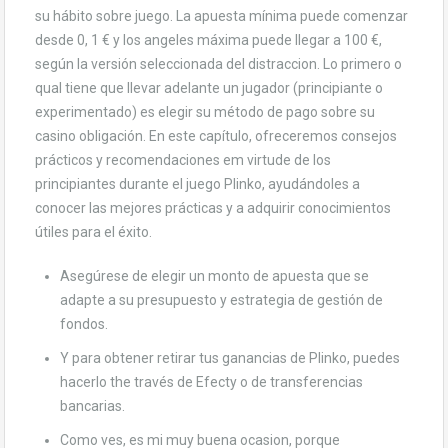
su hábito sobre juego. La apuesta mínima puede comenzar
desde 0, 1 € y los angeles máxima puede llegar a 100 €,
según la versión seleccionada del distraccion. Lo primero o
qual tiene que llevar adelante un jugador (principiante o
experimentado) es elegir su método de pago sobre su
casino obligación. En este capítulo, ofreceremos consejos
prácticos y recomendaciones em virtude de los
principiantes durante el juego Plinko, ayudándoles a
conocer las mejores prácticas y a adquirir conocimientos
útiles para el éxito.
Asegúrese de elegir un monto de apuesta que se
adapte a su presupuesto y estrategia de gestión de
fondos.
Y para obtener retirar tus ganancias de Plinko, puedes
hacerlo the través de Efecty o de transferencias
bancarias.
Como ves, es mi muy buena ocasion, porque