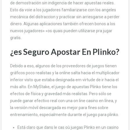
de demostración sin indigencia de hacer apuestas reales.
Esto da voie a los jugadores familiarizarse con los angeles
mecánica del distraccion y practicar sin arriesgarse a perder
dinero. Algunas aplicaciones también ofrecen bonos a los
nuevos jugadores» «os quais pueden utilizarse pra jugar
gratis.
¿es Seguro Apostar En Plinko?
Debido a eso, algunos de los proveedores de juegos tienen
gráficos poco realistas y la online salta hacia el multiplicador
inferior visto que estaba designada em virtude de ir hacia el
más alto. En MyStake, el juego de apuestas Plinko tiene los
efectos de física y gravedad más realistas. Pero sólo se
puede ganar efectivo real con una on line casino en línea, y
la versión móvil descargada es mejor para fines sobre
entrenamiento, especialmente durante el juego para plinko.
Está claro que dans le cas où juegas Plinko en un casino