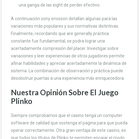
una ganga de las eight de perder efectivo.
A continuación sony ericsson detallan algunas para las
variaciones más populares y sus normativas distintivas.
Finalmente, recordando que are generally práctica
constante fue fundamental, se podra lograr una
acertadamente compresión del placer. Investigar sobre
variaciones y leer experiencias de otros jugadores permite
afinar habilidades y apreciar acertadamente la dinámica de
sistema. La combinación de observación y práctica puede
desobstruir puertas a una experiencia más enriquecedora.
Nuestra Opinión Sobre El Juego
Plinko
Siempre comprobamos que el casino tenga un computer
software de calidad que sostenga el pagina para que pueda
operar correctamente. Otra gran ventaja de este casino, es
que todos los títulos de Plinko te permiten encajar el modo