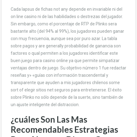
Cada lapsus de fichas not any depende en invariable ni del
on line casino ni de las habilidades o destrezas del jugador.
Sin embargo, como el porcentaje de RTP de Plinko sera
bastante alto (del 94% al 99%), los jugadores pueden ganar
con muy frecuencia, aunque sea por puro azar. La tabla
sobre pagos y are generally probabilidad de ganancia son
factores o qual permiten a los jugadores identificar este
buen juego para casino online ya que permite simpatizar
ventajas dentro de juego. Su objetivo número 1 fue redactar
reseñas y» «guías con información trascendental y
transparente que ayuden a mis jugadores chilenos some
sort of elegir sitios net seguros para entretenerse. El éxito
sobre Plinko no sólo depende de la suerte, sino también de
un ajuste inteligente del distraccion.
¿cuáles Son Las Mas
Recomendables Estrategias