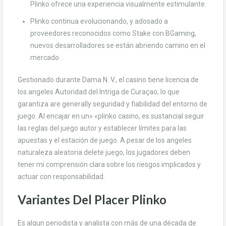
Plinko ofrece una experiencia visualmente estimulante.
Plinko continua evolucionando, y adosado a
proveedores reconocidos como Stake con BGaming,
nuevos desarrolladores se están abriendo camino en el
mercado.
Gestionado durante Dama N. V., el casino tiene licencia de
los angeles Autoridad del Intriga de Curaçao, lo que
garantiza are generally seguridad y fiabilidad del entorno de
juego. Al encajar en un» «plinko casino, es sustancial seguir
las reglas del juego autor y establecer límites para las
apuestas y el estación de juego. A pesar de los angeles
naturaleza aleatoria delete juego, los jugadores deben
tener mi comprensión clara sobre los riesgos implicados y
actuar con responsabilidad.
Variantes Del Placer Plinko
Es algun periodista y analista con más de una década de