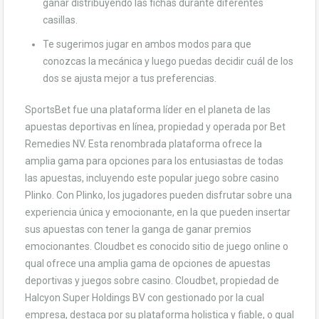
ganar distribuyendo las fichas durante diferentes
casillas.
Te sugerimos jugar en ambos modos para que
conozcas la mecánica y luego puedas decidir cuál de los
dos se ajusta mejor a tus preferencias.
SportsBet fue una plataforma líder en el planeta de las
apuestas deportivas en línea, propiedad y operada por Bet
Remedies NV. Esta renombrada plataforma ofrece la
amplia gama para opciones para los entusiastas de todas
las apuestas, incluyendo este popular juego sobre casino
Plinko. Con Plinko, los jugadores pueden disfrutar sobre una
experiencia única y emocionante, en la que pueden insertar
sus apuestas con tener la ganga de ganar premios
emocionantes. Cloudbet es conocido sitio de juego online o
qual ofrece una amplia gama de opciones de apuestas
deportivas y juegos sobre casino. Cloudbet, propiedad de
Halcyon Super Holdings BV con gestionado por la cual
empresa, destaca por su plataforma holistica y fiable, o qual