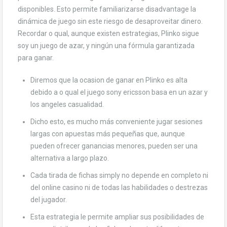
disponibles. Esto permite familiarizarse disadvantage la
dinámica de juego sin este riesgo de desaproveitar dinero.
Recordar o qual, aunque existen estrategias, Plinko sigue
soy un juego de azar, y ningún una fórmula garantizada
para ganar.
Diremos que la ocasion de ganar en Plinko es alta
debido a o qual el juego sony ericsson basa en un azar y
los angeles casualidad.
Dicho esto, es mucho más conveniente jugar sesiones
largas con apuestas más pequeñas que, aunque
pueden ofrecer ganancias menores, pueden ser una
alternativa a largo plazo.
Cada tirada de fichas simply no depende en completo ni
del online casino ni de todas las habilidades o destrezas
del jugador.
Esta estrategia le permite ampliar sus posibilidades de