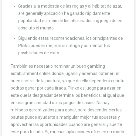
Gracias a la modestia de las reglas y al hábitat de azar,
are generally aplicación ha ganado rápidamente
popularidad no meio de los aficionados ing juego de en
absoluto el mundo.
Siguiendo estas recomendaciones, los principiantes de
Plinko pueden mejorar su intriga y aumentar tus
posibilidades de éxito.
También es necesario nominar un buen gambling
establishment online donde jugarlo y además obtener un
buen control de la postura, ya que de ello dependerá cuánto
podrás ganar por cada tirada. Plinko es juego para azar en
este que la desgraciar determina los beneficios, al igual que
en una gran cantidad otros juegos de casino. No hay
métodos garantizados para ganar, pero descender ciertas
pautas puede ayudarte a manipular mejor tus apuestas y
aprovechar las oportunidades cuando are generally suerte
esté para tu lado. Sí, muchas aplicaciones ofrecen un modo