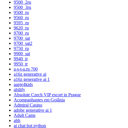
9500_2ru
9500_3ru
9500_ru
9560_ru
9595_ru
9620_ru
9700_ru
9700_sat
9700_sat2
9750_ru
9900_sat
9940_tr
9950_tr
a-s-t-a.ru 700
a16z generative ai
a16z generative ai 1
aapje4kids
abilify
Absolute Czech VIP escort in Prague
Acompanhantes em Goiânia
Admiral Casino
adobe generative ai 1
Adult Cams
ahh
ai chat bot python