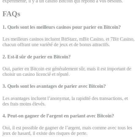
expérimenté, il y a un casino Bitcoin qui répond à vos besoins.
FAQs
1. Quels sont les meilleurs casinos pour parier en Bitcoin?
Les meilleurs casinos incluent BitStarz, mBit Casino, et 7Bit Casino,
chacun offrant une variété de jeux et de bonus attractifs.
2. Est-il sûr de parier en Bitcoin?
Oui, parier en Bitcoin est généralement sûr, mais il est important de
choisir un casino licencié et réputé.
3. Quels sont les avantages de parier avec Bitcoin?
Les avantages incluent l’anonymat, la rapidité des transactions, et
des frais moins élevés.
4. Peut-on gagner de l’argent en pariant avec Bitcoin?
Oui, il est possible de gagner de l’argent, mais comme avec tous les
jeux de hasard, il existe des risques de perte.