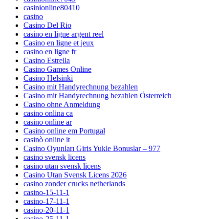
casinionline80410
casino
Casino Del Rio
casino en ligne argent reel
Casino en ligne et jeux
casino en ligne fr
Casino Estrella
Casino Games Online
Casino Helsinki
Casino mit Handyrechnung bezahlen
Casino mit Handyrechnung bezahlen Österreich
Casino ohne Anmeldung
casino onlina ca
casino online ar
Casino online em Portugal
casinò online it
Casino Oyunları Giris Yukle Bonuslar – 977
casino svensk licens
casino utan svensk licens
Casino Utan Svensk Licens 2026
casino zonder crucks netherlands
casino-15-11-1
casino-17-11-1
casino-20-11-1
casino-25-11-1