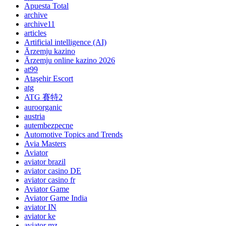
Apuesta Total
archive
archive11
articles
Artificial intelligence (AI)
Ārzemju kazino
Ārzemju online kazino 2026
at99
Ataşehir Escort
atg
ATG 賽特2
auroorganic
austria
autembezpecne
Automotive Topics and Trends
Avia Masters
Aviator
aviator brazil
aviator casino DE
aviator casino fr
Aviator Game
Aviator Game India
aviator IN
aviator ke
aviator mz