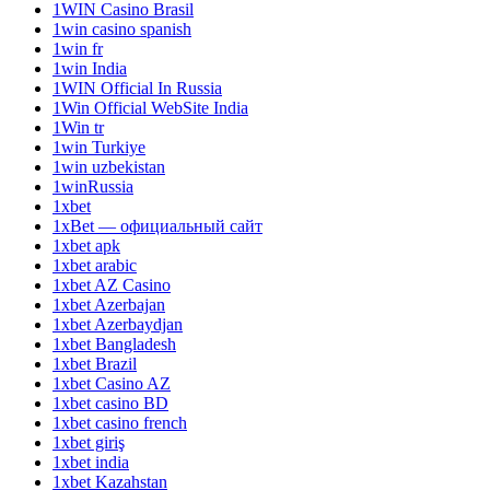
1WIN Casino Brasil
1win casino spanish
1win fr
1win India
1WIN Official In Russia
1Win Official WebSite India
1Win tr
1win Turkiye
1win uzbekistan
1winRussia
1xbet
1xBet — официальный сайт
1xbet apk
1xbet arabic
1xbet AZ Casino
1xbet Azerbajan
1xbet Azerbaydjan
1xbet Bangladesh
1xbet Brazil
1xbet Casino AZ
1xbet casino BD
1xbet casino french
1xbet giriş
1xbet india
1xbet Kazahstan