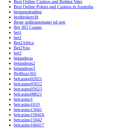
Best Online Casinos and Betting Sites
Best Online Pokies and Casinos in Australia
bestappstrading
bestbrokercfd
Beste spilleautomater på nett
Bet 365 Casino
bet1
bet2
Bet2Africa
Bet2You
bet3
betandreas
betandreas2
betandreas3
BetBuzz365
betcasino02021
betcasino05022
betcasino05023
betcasino08021
betcasino1
betcasino1033
betcasino15041
betcasino150416
betcasino15042
betcasino160417