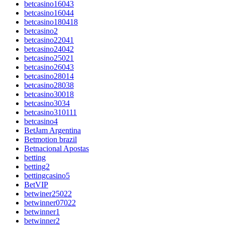
betcasino16043
betcasino16044
betcasino180418
betcasino2
betcasino22041
betcasino24042
betcasino25021
betcasino26043
betcasino28014
betcasino28038
betcasino30018
betcasino3034
betcasino310111
betcasino4
BetJam Argentina
Betmotion brazil
Betnacional Apostas
betting
betting2
bettingcasino5
BetVIP
betwiner25022
betwinner07022
betwinner1
betwinner2