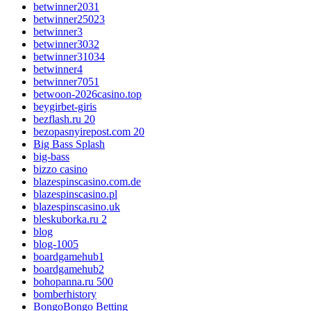
betwinner2031
betwinner25023
betwinner3
betwinner3032
betwinner31034
betwinner4
betwinner7051
betwoon-2026casino.top
beygirbet-giris
bezflash.ru 20
bezopasnyirepost.com 20
Big Bass Splash
big-bass
bizzo casino
blazespinscasino.com.de
blazespinscasino.pl
blazespinscasino.uk
bleskuborka.ru 2
blog
blog-1005
boardgamehub1
boardgamehub2
bohopanna.ru 500
bomberhistory
BongoBongo Betting