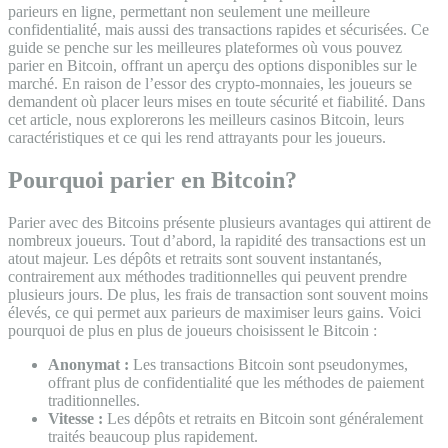
parieurs en ligne, permettant non seulement une meilleure
confidentialité, mais aussi des transactions rapides et sécurisées. Ce
guide se penche sur les meilleures plateformes où vous pouvez
parier en Bitcoin, offrant un aperçu des options disponibles sur le
marché. En raison de l’essor des crypto-monnaies, les joueurs se
demandent où placer leurs mises en toute sécurité et fiabilité. Dans
cet article, nous explorerons les meilleurs casinos Bitcoin, leurs
caractéristiques et ce qui les rend attrayants pour les joueurs.
Pourquoi parier en Bitcoin?
Parier avec des Bitcoins présente plusieurs avantages qui attirent de
nombreux joueurs. Tout d’abord, la rapidité des transactions est un
atout majeur. Les dépôts et retraits sont souvent instantanés,
contrairement aux méthodes traditionnelles qui peuvent prendre
plusieurs jours. De plus, les frais de transaction sont souvent moins
élevés, ce qui permet aux parieurs de maximiser leurs gains. Voici
pourquoi de plus en plus de joueurs choisissent le Bitcoin :
Anonymat :
Les transactions Bitcoin sont pseudonymes,
offrant plus de confidentialité que les méthodes de paiement
traditionnelles.
Vitesse :
Les dépôts et retraits en Bitcoin sont généralement
traités beaucoup plus rapidement.