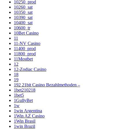
10250_prod
10260_sat
10350_sat
10390_sat
10400_sat
10600_tr
10Bet Casino
11
11-NV Casino
11400_prod
11800_prod
11Mostbet
12
12-Zodiac Casino
18
19
192 21bit Casino Bezahlmethoden –
1bet210218
1bet5
1GullyBet
1w
1win Argentina
1Win AZ Casino
1Win Brasil
1win Brazil