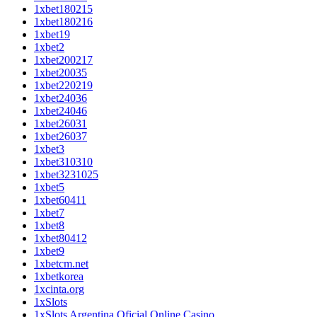
1xbet180215
1xbet180216
1xbet19
1xbet2
1xbet200217
1xbet20035
1xbet220219
1xbet24036
1xbet24046
1xbet26031
1xbet26037
1xbet3
1xbet310310
1xbet3231025
1xbet5
1xbet60411
1xbet7
1xbet8
1xbet80412
1xbet9
1xbetcm.net
1xbetkorea
1xcinta.org
1xSlots
1xSlots Argentina Oficial Online Casino