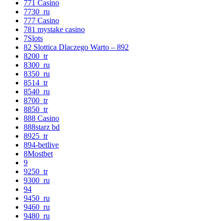
771 Casino
7730_ru
777 Casino
781 mystake casino
7Slots
82 Slottica Dlaczego Warto – 892
8200_tr
8300_ru
8350_ru
8514_tr
8540_ru
8700_tr
8850_tr
888 Casino
888starz bd
8925_tr
894-betlive
8Mostbet
9
9250_tr
9300_ru
94
9450_ru
9460_ru
9480_ru