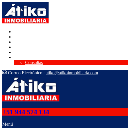
Inicio
Quienes Somos
Propiedades
¿Quieres Vender?
Proyectos Realizados
Contacto
Consultas
Correo Electrónico :
atiko@atikoinmobiliaria.com
+51 944 574 134
Menú