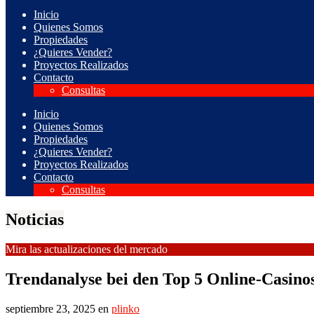
Inicio
Quienes Somos
Propiedades
¿Quieres Vender?
Proyectos Realizados
Contacto
Consultas
Inicio
Quienes Somos
Propiedades
¿Quieres Vender?
Proyectos Realizados
Contacto
Consultas
Noticias
Mira las actualizaciones del mercado
Trendanalyse bei den Top 5 Online-Casinos
septiembre 23, 2025
en
plinko