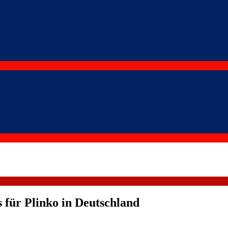
 für Plinko in Deutschland