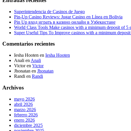
Entradas recientes
Superintendencia de Casinos de Juego
Pin-Up Casino Reviews: Jugar Casino en Línea en Bolivia
Pin Up вход играть в казино онлайн в Узбекистане
World Class Tools Make casinos with a minimum deposit of 5 
Super Useful Tips To Improve casinos with a minimum deposit 
Comentarios recientes
Iesha Hooten
en
Iesha Hooten
Anali
en
Anali
Victor
en
Victor
Jhonatan
en
Jhonatan
Randi
en
Randi
Archivos
mayo 2026
abril 2026
marzo 2026
febrero 2026
enero 2026
diciembre 2025
noviembre 2025