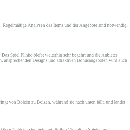
en. Regelmäßige Analysen des Items und der Angebote sind notwendig,
 Das Spiel Plinko bleibt weiterhin sehr begehrt und die Anbieter
ken, ansprechenden Designs und attraktiven Bonusangeboten wird auch
pringt von Bolzen zu Bolzen, während sie nach unten fällt, und landet
se Anbieter sind bekannt für ihre Vielfalt an Spielen und