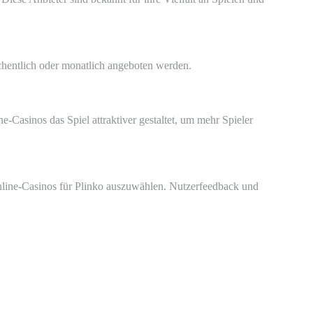
chentlich oder monatlich angeboten werden.
e-Casinos das Spiel attraktiver gestaltet, um mehr Spieler
 Online-Casinos für Plinko auszuwählen. Nutzerfeedback und