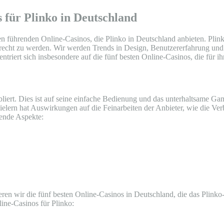
 für Plinko in Deutschland
en führenden Online-Casinos, die Plinko in Deutschland anbieten. Plin
recht zu werden. Wir werden Trends in Design, Benutzererfahrung und 
triert sich insbesondere auf die fünf besten Online-Casinos, die für 
tabliert. Dies ist auf seine einfache Bedienung und das unterhaltsame 
ielern hat Auswirkungen auf die Feinarbeiten der Anbieter, wie die Ve
gende Aspekte:
eren wir die fünf besten Online-Casinos in Deutschland, die das Plinko-
ine-Casinos für Plinko: