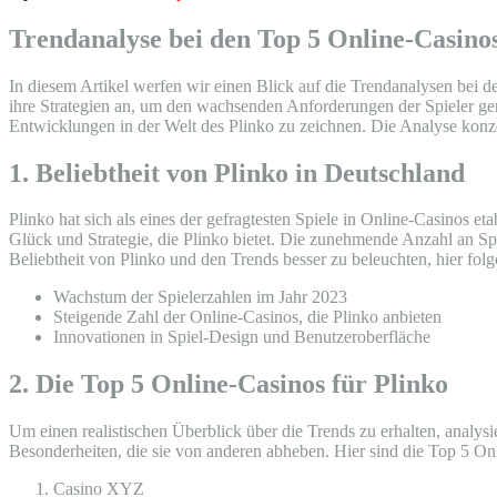
Trendanalyse bei den Top 5 Online-Casinos
In diesem Artikel werfen wir einen Blick auf die Trendanalysen bei d
ihre Strategien an, um den wachsenden Anforderungen der Spieler ge
Entwicklungen in der Welt des Plinko zu zeichnen. Die Analyse konzen
1. Beliebtheit von Plinko in Deutschland
Plinko hat sich als eines der gefragtesten Spiele in Online-Casinos e
Glück und Strategie, die Plinko bietet. Die zunehmende Anzahl an Sp
Beliebtheit von Plinko und den Trends besser zu beleuchten, hier fol
Wachstum der Spielerzahlen im Jahr 2023
Steigende Zahl der Online-Casinos, die Plinko anbieten
Innovationen in Spiel-Design und Benutzeroberfläche
2. Die Top 5 Online-Casinos für Plinko
Um einen realistischen Überblick über die Trends zu erhalten, analysi
Besonderheiten, die sie von anderen abheben. Hier sind die Top 5 Onl
Casino XYZ