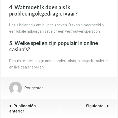
4. Wat moet ik doen als ik
probleemgokgedrag ervaar?
Het is belangrijk om hulp te zoeken. Dit kan bijvoorbeeld bij
een lokale hulporganisatie of een vertrouwenspersoon.
5. Welke spellen zijn populair in online
casino’s?
Populaire spellen zijn onder andere slots, blackjack, roulette
en live dealer spellen.
Por
gestor
Publicación
Siguiente
anterior