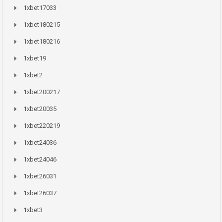
1xbet17033
1xbet180215
1xbet180216
1xbet19
1xbet2
1xbet200217
1xbet20035
1xbet220219
1xbet24036
1xbet24046
1xbet26031
1xbet26037
1xbet3