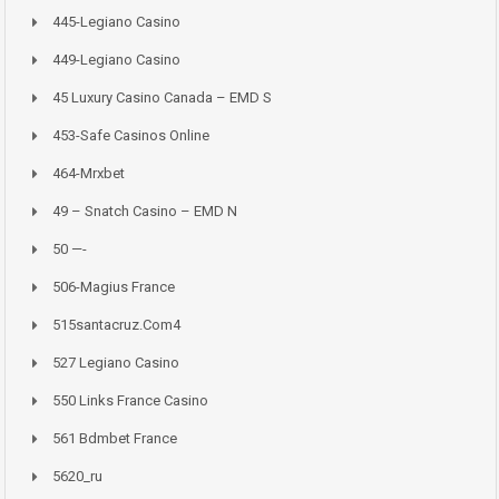
445-Legiano Casino
449-Legiano Casino
45 Luxury Casino Canada – EMD S
453-Safe Casinos Online
464-Mrxbet
49 – Snatch Casino – EMD N
50 —-
506-Magius France
515santacruz.com4
527 Legiano Casino
550 Links France Casino
561 Bdmbet France
5620_ru