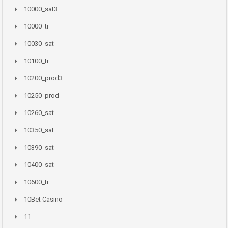
10000_sat3
10000_tr
10030_sat
10100_tr
10200_prod3
10250_prod
10260_sat
10350_sat
10390_sat
10400_sat
10600_tr
10Bet Casino
11