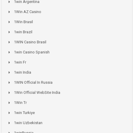
1win Argentina
1Win AZ Casino
1Win Brasil
1win Brazil
1WIN Casino Brasil
1win Casino Spanish
1win Fr
1win India
1WIN Official In Russia
1Win Official WebSite India
1Win Tr
1win Turkiye
1win Uzbekistan
1winRussia