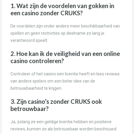
1. Wat zijn de voordelen van gokken in
een casino zonder CRUKS?
De voordelen zijn onder andere meer beschikbaarheid van
spellen en geen restricties op deelname zo lang je
verantwoord speelt.
2. Hoe kan ik de veiligheid van een online
casino controleren?
Controleer of het casino een licentie heeft en lees reviews
van andere spelers om een beter idee van de
betrouwbaarheid te krijgen.
3. Zijn casino’s zonder CRUKS ook
betrouwbaar?
Ja, zolang ze een geldige licentie hebben en positieve
reviews, kunnen ze als betrouwbaar worden beschouwd.