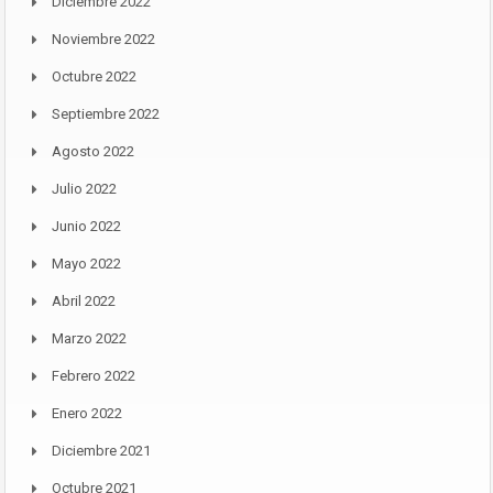
Diciembre 2022
Noviembre 2022
Octubre 2022
Septiembre 2022
Agosto 2022
Julio 2022
Junio 2022
Mayo 2022
Abril 2022
Marzo 2022
Febrero 2022
Enero 2022
Diciembre 2021
Octubre 2021