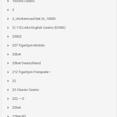
1xSlots Casino
2
2_chickenroad.net.gr_10000
2) 110 Links English Casino (DONE)
2000Z
207 TigerSpin Mobile-
20bet
20bet Deutschland
212 TigerSpin Freispiele—
22
22-Classic Casino
222 —-0
22bet
22Bet BD