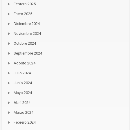
Febrero 2025
Enero 2025
Diciembre 2024
Noviembre 2024
Octubre 2024
Septiembre 2024
Agosto 2024
Julio 2024
Junio 2024
Mayo 2024
Abril 2024
Marzo 2024
Febrero 2024