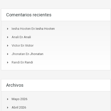
Comentarios recientes
Iesha Hooten
En
Iesha Hooten
Anali
En
Anali
Victor
En
Victor
Jhonatan
En
Jhonatan
Randi
En
Randi
Archivos
Mayo 2026
Abril 2026