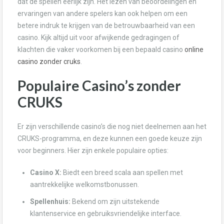
dat de spellen eerlijk zijn. Het lezen van beoordelingen en
ervaringen van andere spelers kan ook helpen om een
betere indruk te krijgen van de betrouwbaarheid van een
casino. Kijk altijd uit voor afwijkende gedragingen of
klachten die vaker voorkomen bij een bepaald casino
online
casino zonder cruks
.
Populaire Casino’s zonder
CRUKS
Er zijn verschillende casino’s die nog niet deelnemen aan het
CRUKS-programma, en deze kunnen een goede keuze zijn
voor beginners. Hier zijn enkele populaire opties:
Casino X:
Biedt een breed scala aan spellen met
aantrekkelijke welkomstbonussen.
Spellenhuis:
Bekend om zijn uitstekende
klantenservice en gebruiksvriendelijke interface.