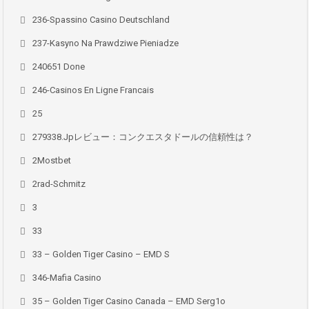
236-Spassino Casino Deutschland
237-Kasyno Na Prawdziwe Pieniadze
240651 Done
246-Casinos En Ligne Francais
25
279338.jpレビュー：コンクエスタドールの信頼性は？
2Mostbet
2rad-Schmitz
3
33
33 – Golden Tiger Casino – EMD S
346-Mafia Casino
35 – Golden Tiger Casino Canada – EMD Serg1o