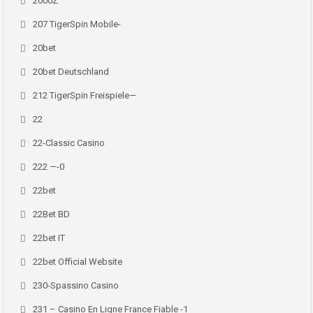
2000Z
207 TigerSpin Mobile-
20bet
20bet Deutschland
212 TigerSpin Freispiele—
22
22-Classic Casino
222 —-0
22bet
22Bet BD
22bet IT
22bet Official Website
230-Spassino Casino
231 – Casino En Ligne France Fiable -1