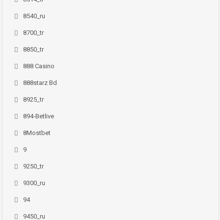
8540_ru
8700_tr
8850_tr
888 Casino
888starz Bd
8925_tr
894-Betlive
8Mostbet
9
9250_tr
9300_ru
94
9450_ru