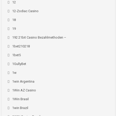
12
12-Zodiac Casino
18
19
192 21bit Casino Bezahlmethoden –
1bet210218
1bet5
1GullyBet
1w
1win Argentina
1Win AZ Casino
1Win Brasil
1win Brazil