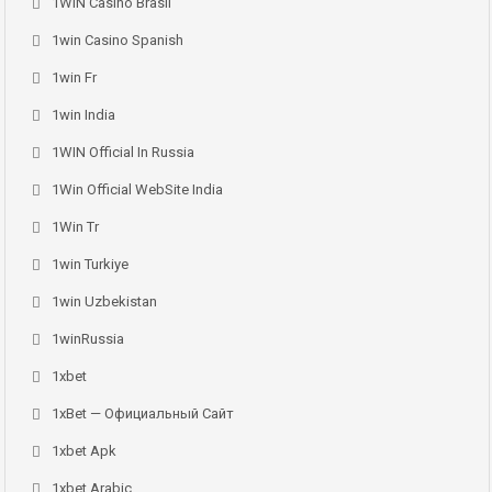
1WIN Casino Brasil
1win Casino Spanish
1win Fr
1win India
1WIN Official In Russia
1Win Official WebSite India
1Win Tr
1win Turkiye
1win Uzbekistan
1winRussia
1xbet
1xBet — Официальный Сайт
1xbet Apk
1xbet Arabic