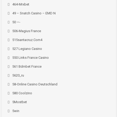
464-Mrxbet
49 – Snatch Casino – EMD N
50 —-
506-Magius France
515santacruz.com4
527 Legiano Casino
550 Links France Casino
561 Bdmbet France
5620_ru
58-Online Casino Deutschland
580 Coolzino
5Mostbet
5win