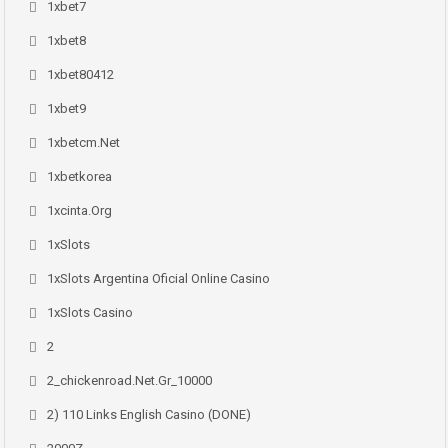
1xbet7
1xbet8
1xbet80412
1xbet9
1xbetcm.net
1xbetkorea
1xcinta.org
1xSlots
1xSlots Argentina Oficial Online Casino
1xSlots Casino
2
2_chickenroad.net.gr_10000
2) 110 Links English Casino (DONE)