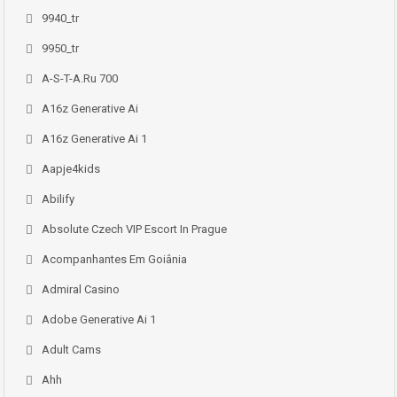
9940_tr
9950_tr
A-S-T-A.ru 700
A16z Generative Ai
A16z Generative Ai 1
Aapje4kids
Abilify
Absolute Czech VIP Escort In Prague
Acompanhantes Em Goiânia
Admiral Casino
Adobe Generative Ai 1
Adult Cams
Ahh