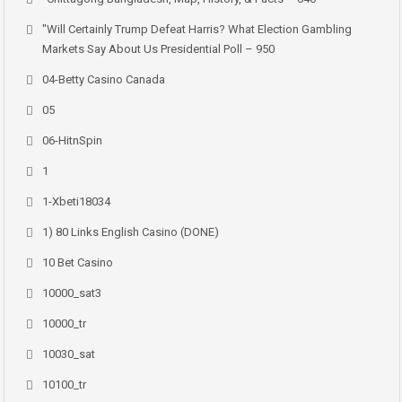
"Will Certainly Trump Defeat Harris? What Election Gambling
Markets Say About Us Presidential Poll – 950
04-Betty Casino Canada
05
06-HitnSpin
1
1-Xbeti18034
1) 80 Links English Casino (DONE)
10 Bet Casino
10000_sat3
10000_tr
10030_sat
10100_tr