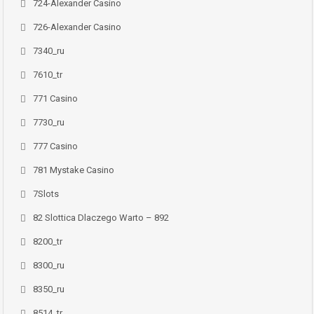
724-Alexander Casino
726-Alexander Casino
7340_ru
7610_tr
771 Casino
7730_ru
777 Casino
781 Mystake Casino
7Slots
82 Slottica Dlaczego Warto – 892
8200_tr
8300_ru
8350_ru
8514_tr