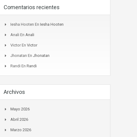
Comentarios recientes
Iesha Hooten
En
Iesha Hooten
Anali
En
Anali
Victor
En
Victor
Jhonatan
En
Jhonatan
Randi
En
Randi
Archivos
Mayo 2026
Abril 2026
Marzo 2026