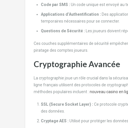
Code par SMS :
Un code unique est envoyé au télé
Applications d’Authentification :
Des applicatio
temporaires nécessaires pour se connecter.
Questions de Sécurité :
Les joueurs doivent répo
Ces couches supplémentaires de sécurité empêchent l
piratage des comptes joueurs.
Cryptographie Avancée
La cryptographie joue un rôle crucial dans la sécuri
ligne français utilisent des protocoles de cryptogra
méthodes populaires incluent :
nouveau casino en li
SSL (Secure Socket Layer) :
Ce protocole crypte
des données.
Cryptage AES :
Utilisé pour protéger les données