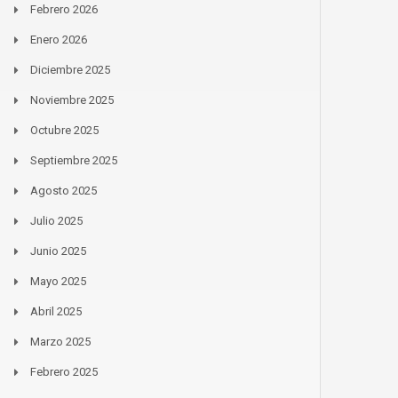
Febrero 2026
Enero 2026
Diciembre 2025
Noviembre 2025
Octubre 2025
Septiembre 2025
Agosto 2025
Julio 2025
Junio 2025
Mayo 2025
Abril 2025
Marzo 2025
Febrero 2025