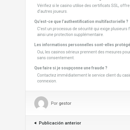
Vérifiez si le casino utilise des certificats SSL, offr
d’autres joueurs.
Qu’est-ce que l’authentification multifactorielle ?
C’est un processus de sécurité qui exige plusieurs
ainsi une protection supplémentaire.
Les informations personnelles sont-elles protég
Oui, les casinos sérieux prennent des mesures pour
sans consentement.
Que faire si je soupçonne une fraude ?
Contactez immédiatement le service client du casin
connexion.
Por
gestor
Publicación anterior