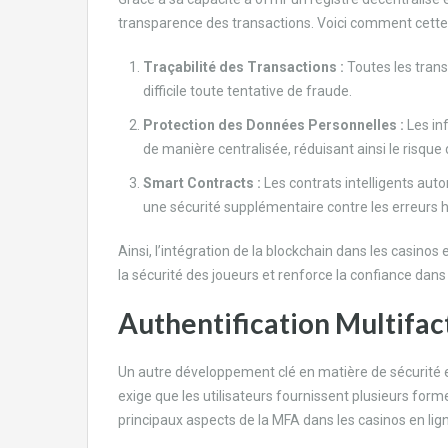
transparence des transactions. Voici comment cette t
Traçabilité des Transactions :
Toutes les trans
difficile toute tentative de fraude.
Protection des Données Personnelles :
Les in
de manière centralisée, réduisant ainsi le risque 
Smart Contracts :
Les contrats intelligents aut
une sécurité supplémentaire contre les erreurs
Ainsi, l’intégration de la blockchain dans les casino
la sécurité des joueurs et renforce la confiance dans
Authentification Multifac
Un autre développement clé en matière de sécurité es
exige que les utilisateurs fournissent plusieurs forme
principaux aspects de la MFA dans les casinos en lign