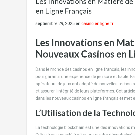
Les Innovations en Matière de
en Ligne Français
septiembre 29, 2025
en
casino en ligne fr
Les Innovations en Mati
Nouveaux Casinos en L
Dans le monde des casinos en ligne français, les inn
pour garantir une expérience de jeu sûre et fiable. 
opérateurs de jeux ont adopté de nouvelles technolo
et assurer l’intégrité de leurs plateformes. Cet artic
dans les nouveaux casinos en ligne français et met 
L’Utilisation de la Techno
La technologie blockchain est une des innovations ma
Grâce à sa capacité à offrir un registre décentralisé