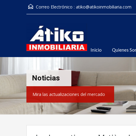
Correo Electrónico :
atiko@atikoinmobiliaria.com
Inicio
Quienes So
Noticias
Mira las actualizaciones del mercado