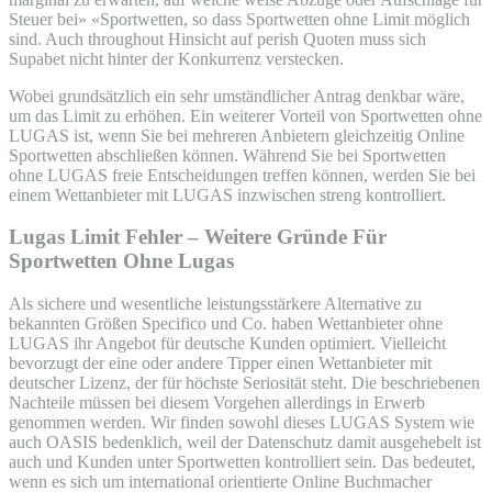
Steuer bei» «Sportwetten, so dass Sportwetten ohne Limit möglich
sind. Auch throughout Hinsicht auf perish Quoten muss sich
Supabet nicht hinter der Konkurrenz verstecken.
Wobei grundsätzlich ein sehr umständlicher Antrag denkbar wäre,
um das Limit zu erhöhen. Ein weiterer Vorteil von Sportwetten ohne
LUGAS ist, wenn Sie bei mehreren Anbietern gleichzeitig Online
Sportwetten abschließen können. Während Sie bei Sportwetten
ohne LUGAS freie Entscheidungen treffen können, werden Sie bei
einem Wettanbieter mit LUGAS inzwischen streng kontrolliert.
Lugas Limit Fehler – Weitere Gründe Für
Sportwetten Ohne Lugas
Als sichere und wesentliche leistungsstärkere Alternative zu
bekannten Größen Specifico und Co. haben Wettanbieter ohne
LUGAS ihr Angebot für deutsche Kunden optimiert. Vielleicht
bevorzugt der eine oder andere Tipper einen Wettanbieter mit
deutscher Lizenz, der für höchste Seriosität steht. Die beschriebenen
Nachteile müssen bei diesem Vorgehen allerdings in Erwerb
genommen werden. Wir finden sowohl dieses LUGAS System wie
auch OASIS bedenklich, weil der Datenschutz damit ausgehebelt ist
auch und Kunden unter Sportwetten kontrolliert sein. Das bedeutet,
wenn es sich um international orientierte Online Buchmacher