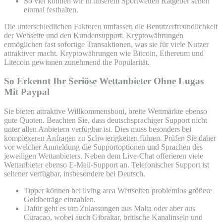
So viel können wir in unserem Sportwetten Ratgeber schon
einmal festhalten.
Die unterschiedlichen Faktoren umfassen die Benutzerfreundlichkeit
der Webseite und den Kundensupport. Kryptowährungen
ermöglichen fast sofortige Transaktionen, was sie für viele Nutzer
attraktiver macht. Kryptowährungen wie Bitcoin, Ethereum und
Litecoin gewinnen zunehmend the Popularität.
So Erkennt Ihr Seriöse Wettanbieter Ohne Lugas
Mit Paypal
Sie bieten attraktive Willkommensboni, breite Wettmärkte ebenso
gute Quoten. Beachten Sie, dass deutschsprachiger Support nicht
unter allen Anbietern verfügbar ist. Dies muss besonders bei
komplexeren Anfragen zu Schwierigkeiten führen. Prüfen Sie daher
vor welcher Anmeldung die Supportoptionen und Sprachen des
jeweiligen Wettanbieters. Neben dem Live-Chat offerieren viele
Wettanbieter ebenso E-Mail-Support an. Telefonischer Support ist
seltener verfügbar, insbesondere bei Deutsch.
Tipper können bei living area Wettseiten problemlos größere
Geldbeträge einzahlen.
Dafür geht es um Zulassungen aus Malta oder aber aus
Curacao, wobei auch Gibraltar, britische Kanalinseln und