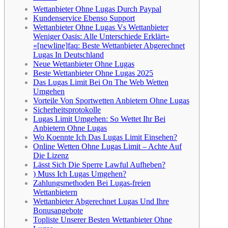
Wettanbieter Ohne Lugas Durch Paypal
Kundenservice Ebenso Support
Wettanbieter Ohne Lugas Vs Wettanbieter
Weniger Oasis: Alle Unterschiede Erklärt»
«[newline]faq: Beste Wettanbieter Abgerechnet
Lugas In Deutschland
Neue Wettanbieter Ohne Lugas
Beste Wettanbieter Ohne Lugas 2025
Das Lugas Limit Bei On The Web Wetten
Umgehen
Vorteile Von Sportwetten Anbietern Ohne Lugas
Sicherheitsprotokolle
Lugas Limit Umgehen: So Wettet Ihr Bei
Anbietern Ohne Lugas
Wo Koennte Ich Das Lugas Limit Einsehen?
Online Wetten Ohne Lugas Limit – Achte Auf
Die Lizenz
Lässt Sich Die Sperre Lawful Aufheben?
) Muss Ich Lugas Umgehen?
Zahlungsmethoden Bei Lugas-freien
Wettanbietern
Wettanbieter Abgerechnet Lugas Und Ihre
Bonusangebote
Topliste Unserer Besten Wettanbieter Ohne