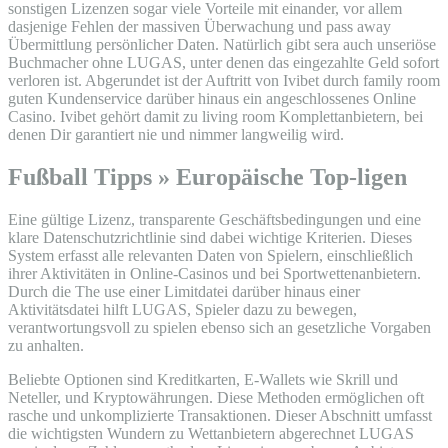
sonstigen Lizenzen sogar viele Vorteile mit einander, vor allem
dasjenige Fehlen der massiven Überwachung und pass away
Übermittlung persönlicher Daten. Natürlich gibt sera auch unseriöse
Buchmacher ohne LUGAS, unter denen das eingezahlte Geld sofort
verloren ist. Abgerundet ist der Auftritt von Ivibet durch family room
guten Kundenservice darüber hinaus ein angeschlossenes Online
Casino. Ivibet gehört damit zu living room Komplettanbietern, bei
denen Dir garantiert nie und nimmer langweilig wird.
Fußball Tipps » Europäische Top-ligen
Eine gültige Lizenz, transparente Geschäftsbedingungen und eine
klare Datenschutzrichtlinie sind dabei wichtige Kriterien. Dieses
System erfasst alle relevanten Daten von Spielern, einschließlich
ihrer Aktivitäten in Online-Casinos und bei Sportwettenanbietern.
Durch die The use einer Limitdatei darüber hinaus einer
Aktivitätsdatei hilft LUGAS, Spieler dazu zu bewegen,
verantwortungsvoll zu spielen ebenso sich an gesetzliche Vorgaben
zu anhalten.
Beliebte Optionen sind Kreditkarten, E-Wallets wie Skrill und
Neteller, und Kryptowährungen. Diese Methoden ermöglichen oft
rasche und unkomplizierte Transaktionen. Dieser Abschnitt umfasst
die wichtigsten Wundern zu Wettanbietern abgerechnet LUGAS