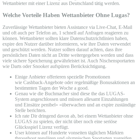
Wettanbieter mit einer Lizenz aus Deutschland tätig werden.
Welche Vorteile Haben Wettanbieter Ohne Lugas?
Zuverlässige Wettanbieter bieten Assistance via Live-Chat, E-Mail
und oft auch per Telefon an, 1 schnell auf Anfragen reagieren zu
können. Wettanbieter sollten klare Datenschutzrichtlinien haben,
expire den Nutzer darüber informieren, wie ihre Daten verwendet
und geschützt werden. Nutzer sollten darauf achten, dass ihre
persönlichen Daten nicht an Dritte weitergegeben werden und dass
viele sichere Speicherung gewährleistet ist. Auch Nischensportarten
wie Darts oder Snooker aufspüren Berücksichtigung.
Einige Anbieter offerieren spezielle Promotionen
wie Cashback-Angebote oder regelmäßige Bonusaktionen an
bestimmten Tagen der Woche a good.
Genau wie die Buchmacher sind diese the das LUGAS-
System angeschlossen und müssen allesamt Einzahlungen
und Einsätze penibel» «überwachen und an expire zuständige
Stelle berichten.
Ich rate Dir dringend davon ab, bei einem Wettanbieter ohne
LUGAS zu spielen, der nicht über noch eine seriöse
Glücksspiel Lizenz verfügt.
User können auf Hunderte vonseiten täglichen Märkten
throughout regulären und olympischen Sportarten zugreifen.