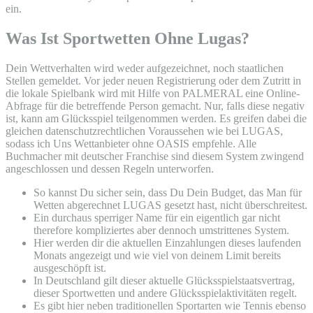
ein.
Was Ist Sportwetten Ohne Lugas?
Dein Wettverhalten wird weder aufgezeichnet, noch staatlichen
Stellen gemeldet. Vor jeder neuen Registrierung oder dem Zutritt in
die lokale Spielbank wird mit Hilfe von PALMERAL eine Online-
Abfrage für die betreffende Person gemacht. Nur, falls diese negativ
ist, kann am Glücksspiel teilgenommen werden. Es greifen dabei die
gleichen datenschutzrechtlichen Voraussehen wie bei LUGAS,
sodass ich Uns Wettanbieter ohne OASIS empfehle. Alle
Buchmacher mit deutscher Franchise sind diesem System zwingend
angeschlossen und dessen Regeln unterworfen.
So kannst Du sicher sein, dass Du Dein Budget, das Man für
Wetten abgerechnet LUGAS gesetzt hast, nicht überschreitest.
Ein durchaus sperriger Name für ein eigentlich gar nicht
therefore kompliziertes aber dennoch umstrittenes System.
Hier werden dir die aktuellen Einzahlungen dieses laufenden
Monats angezeigt und wie viel von deinem Limit bereits
ausgeschöpft ist.
In Deutschland gilt dieser aktuelle Glücksspielstaatsvertrag,
dieser Sportwetten und andere Glücksspielaktivitäten regelt.
Es gibt hier neben traditionellen Sportarten wie Tennis ebenso