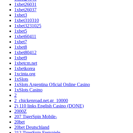
1xbet26031
1xbet26037
1xbet3
1xbet310310
1xbet3231025
1xbet5
1xbet60411
1xbet7
1xbet8
1xbet80412
1xbet9
1xbetcm.net
1xbetkorea
1xcinta.org
1xSlots
1xSlots Argentina Oficial Online Casino
1xSlots Casino
2
2_chickenroad.net.gr_10000
2) 110 links English Casino (DONE)
2000Z
207 TigerSpin Mobile-
20bet
20bet Deutschland
212 TigerSpin Freispiele—