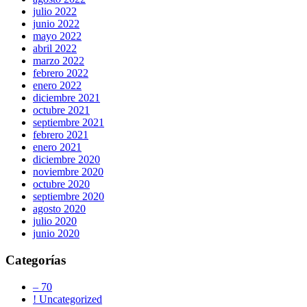
julio 2022
junio 2022
mayo 2022
abril 2022
marzo 2022
febrero 2022
enero 2022
diciembre 2021
octubre 2021
septiembre 2021
febrero 2021
enero 2021
diciembre 2020
noviembre 2020
octubre 2020
septiembre 2020
agosto 2020
julio 2020
junio 2020
Categorías
– 70
! Uncategorized