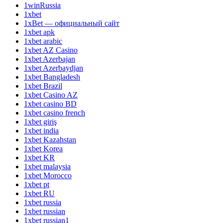
1winRussia
1xbet
1xBet — официальный сайт
1xbet apk
1xbet arabic
1xbet AZ Casino
1xbet Azerbajan
1xbet Azerbaydjan
1xbet Bangladesh
1xbet Brazil
1xbet Casino AZ
1xbet casino BD
1xbet casino french
1xbet giriş
1xbet india
1xbet Kazahstan
1xbet Korea
1xbet KR
1xbet malaysia
1xbet Morocco
1xbet pt
1xbet RU
1xbet russia
1xbet russian
1xbet russian1