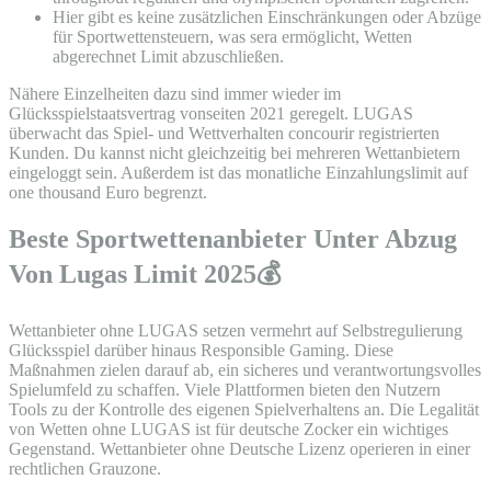
Hier gibt es keine zusätzlichen Einschränkungen oder Abzüge
für Sportwettensteuern, was sera ermöglicht, Wetten
abgerechnet Limit abzuschließen.
Nähere Einzelheiten dazu sind immer wieder im
Glücksspielstaatsvertrag vonseiten 2021 geregelt. LUGAS
überwacht das Spiel- und Wettverhalten concourir registrierten
Kunden. Du kannst nicht gleichzeitig bei mehreren Wettanbietern
eingeloggt sein. Außerdem ist das monatliche Einzahlungslimit auf
one thousand Euro begrenzt.
Beste Sportwettenanbieter Unter Abzug
Von Lugas Limit 2025💰
Wettanbieter ohne LUGAS setzen vermehrt auf Selbstregulierung
Glücksspiel darüber hinaus Responsible Gaming. Diese
Maßnahmen zielen darauf ab, ein sicheres und verantwortungsvolles
Spielumfeld zu schaffen. Viele Plattformen bieten den Nutzern
Tools zu der Kontrolle des eigenen Spielverhaltens an. Die Legalität
von Wetten ohne LUGAS ist für deutsche Zocker ein wichtiges
Gegenstand. Wettanbieter ohne Deutsche Lizenz operieren in einer
rechtlichen Grauzone.