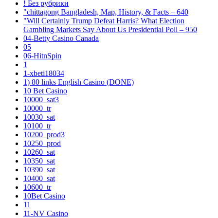
! Без рубрики
"chittagong Bangladesh, Map, History, & Facts – 640
"Will Certainly Trump Defeat Harris? What Election
Gambling Markets Say About Us Presidential Poll – 950
04-Betty Casino Canada
05
06-HitnSpin
1
1-xbeti18034
1) 80 links English Casino (DONE)
10 Bet Casino
10000_sat3
10000_tr
10030_sat
10100_tr
10200_prod3
10250_prod
10260_sat
10350_sat
10390_sat
10400_sat
10600_tr
10Bet Casino
11
11-NV Casino