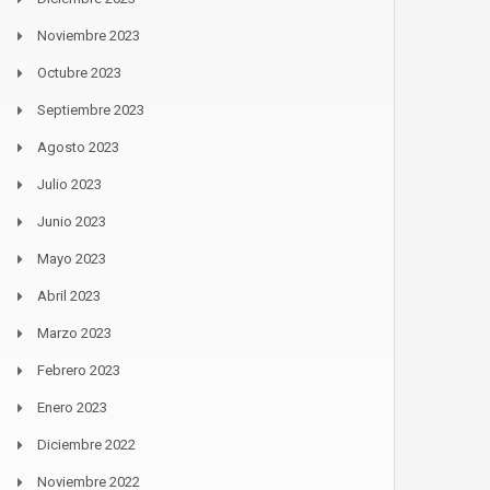
Noviembre 2023
Octubre 2023
Septiembre 2023
Agosto 2023
Julio 2023
Junio 2023
Mayo 2023
Abril 2023
Marzo 2023
Febrero 2023
Enero 2023
Diciembre 2022
Noviembre 2022