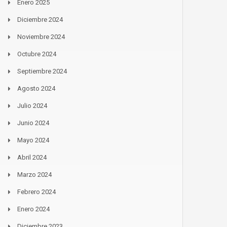
Enero 2025
Diciembre 2024
Noviembre 2024
Octubre 2024
Septiembre 2024
Agosto 2024
Julio 2024
Junio 2024
Mayo 2024
Abril 2024
Marzo 2024
Febrero 2024
Enero 2024
Diciembre 2023