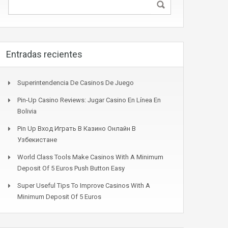
Entradas recientes
Superintendencia De Casinos De Juego
Pin-Up Casino Reviews: Jugar Casino En Línea En
Bolivia
Pin Up Вход Играть В Казино Онлайн В
Узбекистане
World Class Tools Make Casinos With A Minimum
Deposit Of 5 Euros Push Button Easy
Super Useful Tips To Improve Casinos With A
Minimum Deposit Of 5 Euros