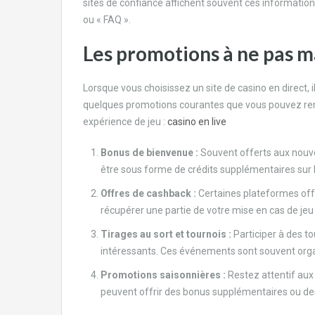
sites de confiance affichent souvent ces informations
ou « FAQ ».
Les promotions à ne pas 
Lorsque vous choisissez un site de casino en direct, 
quelques promotions courantes que vous pouvez ren
expérience de jeu :
casino en live
Bonus de bienvenue :
Souvent offerts aux nouvea
être sous forme de crédits supplémentaires sur 
Offres de cashback :
Certaines plateformes offr
récupérer une partie de votre mise en cas de jeu
Tirages au sort et tournois :
Participer à des t
intéressants. Ces événements sont souvent org
Promotions saisonnières :
Restez attentif aux
peuvent offrir des bonus supplémentaires ou des