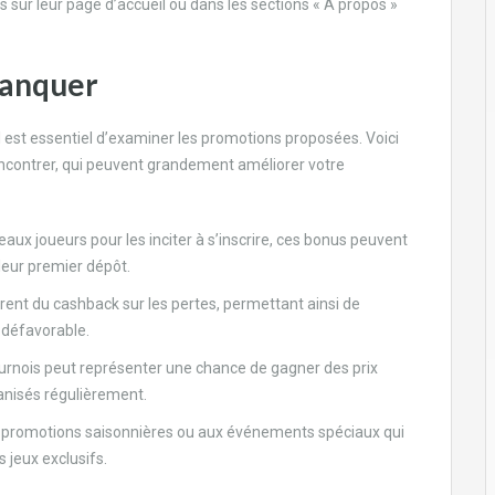
 sur leur page d’accueil ou dans les sections « À propos »
manquer
il est essentiel d’examiner les promotions proposées. Voici
contrer, qui peuvent grandement améliorer votre
ux joueurs pour les inciter à s’inscrire, ces bonus peuvent
leur premier dépôt.
ent du cashback sur les pertes, permettant ainsi de
 défavorable.
ournois peut représenter une chance de gagner des prix
anisés régulièrement.
 promotions saisonnières ou aux événements spéciaux qui
 jeux exclusifs.