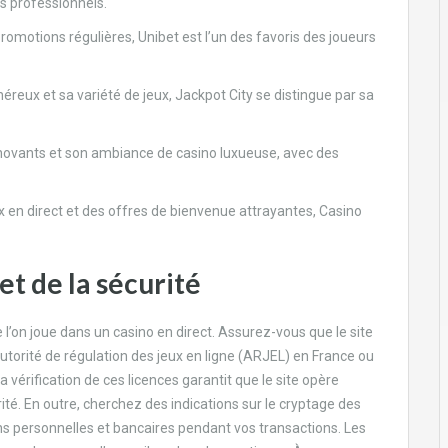
s professionnels.
romotions régulières, Unibet est l’un des favoris des joueurs
ux et sa variété de jeux, Jackpot City se distingue par sa
nnovants et son ambiance de casino luxueuse, avec des
x en direct et des offres de bienvenue attrayantes, Casino
et de la sécurité
 l’on joue dans un casino en direct. Assurez-vous que le site
Autorité de régulation des jeux en ligne (ARJEL) en France ou
vérification de ces licences garantit que le site opère
té. En outre, cherchez des indications sur le cryptage des
s personnelles et bancaires pendant vos transactions. Les