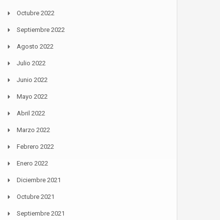
Octubre 2022
Septiembre 2022
Agosto 2022
Julio 2022
Junio 2022
Mayo 2022
Abril 2022
Marzo 2022
Febrero 2022
Enero 2022
Diciembre 2021
Octubre 2021
Septiembre 2021