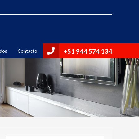
¿Quieres Vender?
Proyectos Realizados
Contacto
+51 944 574 134
ados
Contacto