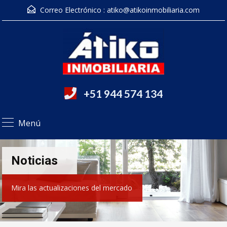
Correo Electrónico :
atiko@atikoinmobiliaria.com
+51 944 574 134
Menú
Noticias
Mira las actualizaciones del mercado