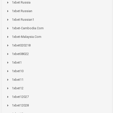
1xbet Russia
1xbet Russian
1xbet Russian1
1xbet-Cambodia.com
1xbet-Malaysia.com
1xbet020218
1xbet08022
1xbet1
1xbet10
1xbet11
1xbet12
1xbet12027
1xbet12028