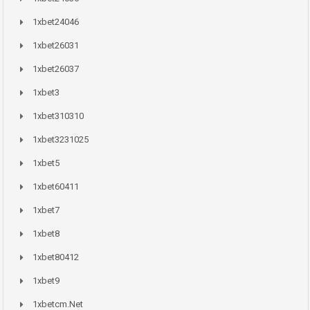
1xbet24046
1xbet26031
1xbet26037
1xbet3
1xbet310310
1xbet3231025
1xbet5
1xbet60411
1xbet7
1xbet8
1xbet80412
1xbet9
1xbetcm.net