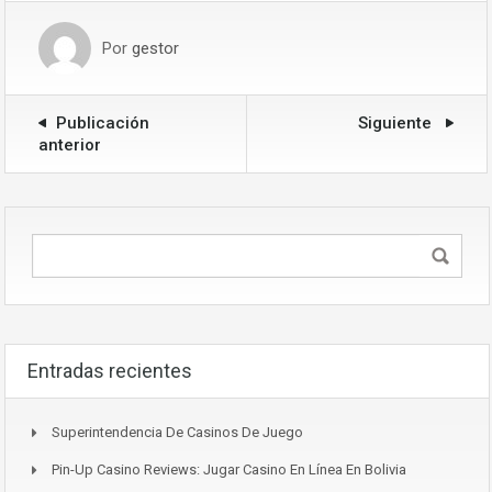
Por
gestor
Publicación
Siguiente
anterior
Entradas recientes
Superintendencia De Casinos De Juego
Pin-Up Casino Reviews: Jugar Casino En Línea En Bolivia