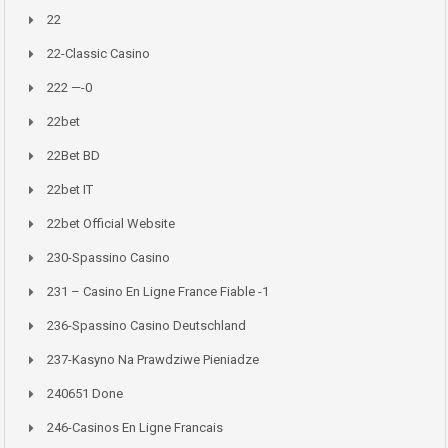
22
22-Classic Casino
222 —-0
22bet
22Bet BD
22bet IT
22bet Official Website
230-Spassino Casino
231 – Casino En Ligne France Fiable -1
236-Spassino Casino Deutschland
237-Kasyno Na Prawdziwe Pieniadze
240651 Done
246-Casinos En Ligne Francais