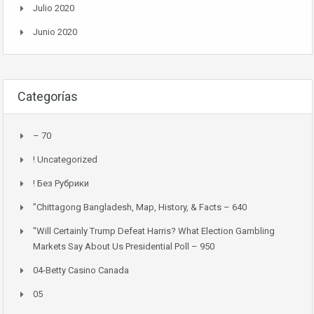
Julio 2020
Junio 2020
Categorías
– 70
! Uncategorized
! Без Рубрики
"chittagong Bangladesh, Map, History, & Facts – 640
"Will Certainly Trump Defeat Harris? What Election Gambling
Markets Say About Us Presidential Poll – 950
04-Betty Casino Canada
05