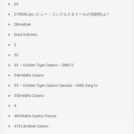
25
279338.jpレビュー：コンクエスタドールの信頼性は？
2Mostbet
2rad-Schmitz
3
33
33 – Golden Tiger Casino – EMD S
346-Mafia Casino
35 – Golden Tiger Casino Canada – EMD Serg1o
353-Mafia Casino
4
404 Mafia Casino France
419 Librabet Casino