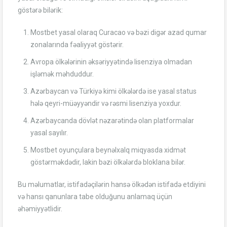
göstərə bilərik:
Mostbet yasal olaraq Curacao və bəzi digər azad qumar
zonalarında fəaliyyət göstərir.
Avropa ölkələrinin əksəriyyətində lisenziya olmadan
işləmək məhduddur.
Azərbaycan və Türkiyə kimi ölkələrdə ise yasal status
hələ qeyri-müəyyəndir və rəsmi lisenziya yoxdur.
Azərbaycanda dövlət nəzarətində olan platformalar
yasal sayılır.
Mostbet oyunçulara beynəlxalq miqyasda xidmət
göstərməkdədir, lakin bəzi ölkələrdə bloklana bilər.
Bu məlumatlar, istifadəçilərin hansə ölkədən istifadə etdiyini
və hansı qanunlara tabe olduğunu anlamaq üçün
əhəmiyyətlidir.