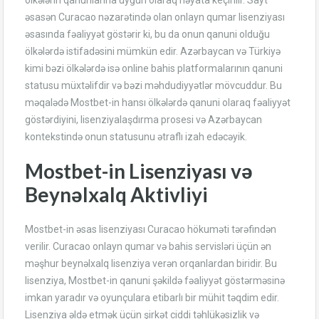
ölkələrin qanunlarına uyğun olaraq həyata keçirilir. Sayt
əsasən Curacao nəzarətində olan onlayn qumar lisenziyası
əsasında fəaliyyət göstərir ki, bu da onun qanuni olduğu
ölkələrdə istifadəsini mümkün edir. Azərbaycan və Türkiyə
kimi bəzi ölkələrdə isə online bahis platformalarının qanuni
statusu müxtəlifdir və bəzi məhdudiyyətlər mövcuddur. Bu
məqalədə Mostbet-in hansı ölkələrdə qanuni olaraq fəaliyyət
göstərdiyini, lisenziyalaşdırma prosesi və Azərbaycan
kontekstində onun statusunu ətraflı izah edəcəyik.
Mostbet-in Lisenziyası və
Beynəlxalq Aktivliyi
Mostbet-in əsas lisenziyası Curacao hökuməti tərəfindən
verilir. Curacao onlayn qumar və bahis servisləri üçün ən
məşhur beynəlxalq lisenziya verən orqanlardan biridir. Bu
lisenziya, Mostbet-in qanuni şəkildə fəaliyyət göstərməsinə
imkan yaradır və oyunçulara etibarlı bir mühit təqdim edir.
Lisenziya əldə etmək üçün şirkət ciddi təhlükəsizlik və