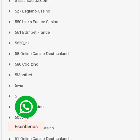
515santacruz.com4
527 Legiano Casino
550 Links France Casino
561 Bdmbet France
5620_ru
58-Online Casino Deutschland
580 Coolzino
5Mostbet
5win
6
604 Nine Casino
6055_ru
608-Alexander Casino
61-Online Casino Deutschland