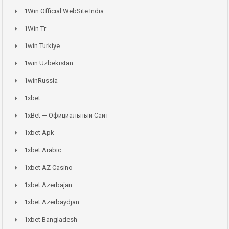
1Win Official WebSite India
1Win Tr
1win Turkiye
1win Uzbekistan
1winRussia
1xbet
1xBet — Официальный Сайт
1xbet Apk
1xbet Arabic
1xbet AZ Casino
1xbet Azerbajan
1xbet Azerbaydjan
1xbet Bangladesh