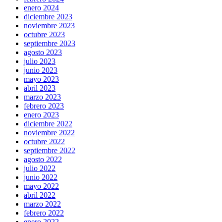
enero 2024
diciembre 2023
noviembre 2023
octubre 2023
septiembre 2023
agosto 2023
julio 2023
junio 2023
mayo 2023
abril 2023
marzo 2023
febrero 2023
enero 2023
diciembre 2022
noviembre 2022
octubre 2022
septiembre 2022
agosto 2022
julio 2022
junio 2022
mayo 2022
abril 2022
marzo 2022
febrero 2022
enero 2022