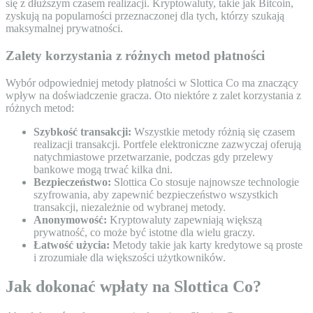
się z dłuższym czasem realizacji. Kryptowaluty, takie jak Bitcoin,
zyskują na popularności przeznaczonej dla tych, którzy szukają
maksymalnej prywatności.
Zalety korzystania z różnych metod płatności
Wybór odpowiedniej metody płatności w Slottica Co ma znaczący
wpływ na doświadczenie gracza. Oto niektóre z zalet korzystania z
różnych metod:
Szybkość transakcji:
Wszystkie metody różnią się czasem
realizacji transakcji. Portfele elektroniczne zazwyczaj oferują
natychmiastowe przetwarzanie, podczas gdy przelewy
bankowe mogą trwać kilka dni.
Bezpieczeństwo:
Slottica Co stosuje najnowsze technologie
szyfrowania, aby zapewnić bezpieczeństwo wszystkich
transakcji, niezależnie od wybranej metody.
Anonymowość:
Kryptowaluty zapewniają większą
prywatność, co może być istotne dla wielu graczy.
Łatwość użycia:
Metody takie jak karty kredytowe są proste
i zrozumiałe dla większości użytkowników.
Jak dokonać wpłaty na Slottica Co?