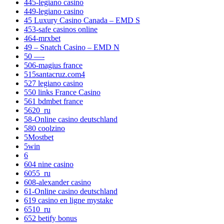
445-legiano casino
449-legiano casino
45 Luxury Casino Canada – EMD S
453-safe casinos online
464-mrxbet
49 – Snatch Casino – EMD N
50 —-
506-magius france
515santacruz.com4
527 legiano casino
550 links France Casino
561 bdmbet france
5620_ru
58-Online casino deutschland
580 coolzino
5Mostbet
5win
6
604 nine casino
6055_ru
608-alexander casino
61-Online casino deutschland
619 casino en ligne mystake
6510_ru
652 betify bonus