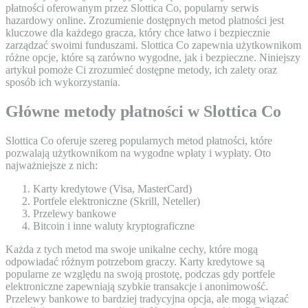
płatności oferowanym przez Slottica Co, popularny serwis
hazardowy online. Zrozumienie dostępnych metod płatności jest
kluczowe dla każdego gracza, który chce łatwo i bezpiecznie
zarządzać swoimi funduszami. Slottica Co zapewnia użytkownikom
różne opcje, które są zarówno wygodne, jak i bezpieczne. Niniejszy
artykuł pomoże Ci zrozumieć dostępne metody, ich zalety oraz
sposób ich wykorzystania.
Główne metody płatności w Slottica Co
Slottica Co oferuje szereg popularnych metod płatności, które
pozwalają użytkownikom na wygodne wpłaty i wypłaty. Oto
najważniejsze z nich:
Karty kredytowe (Visa, MasterCard)
Portfele elektroniczne (Skrill, Neteller)
Przelewy bankowe
Bitcoin i inne waluty kryptograficzne
Każda z tych metod ma swoje unikalne cechy, które mogą
odpowiadać różnym potrzebom graczy. Karty kredytowe są
popularne ze względu na swoją prostotę, podczas gdy portfele
elektroniczne zapewniają szybkie transakcje i anonimowość.
Przelewy bankowe to bardziej tradycyjna opcja, ale mogą wiązać