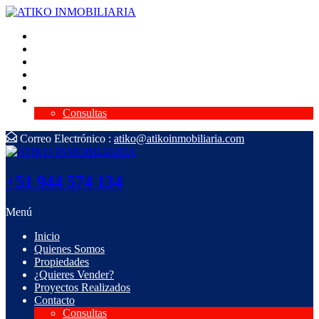
Inicio
Quienes Somos
Propiedades
¿Quieres Vender?
Proyectos Realizados
Contacto
Consultas
Correo Electrónico :
atiko@atikoinmobiliaria.com
+51 944 574 134
Menú
Inicio
Quienes Somos
Propiedades
¿Quieres Vender?
Proyectos Realizados
Contacto
Consultas