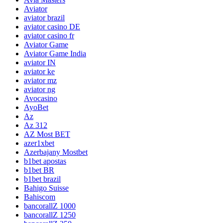
Aviator
aviator brazil
aviator casino DE
aviator casino fr
Aviator Game
Aviator Game India
aviator IN
aviator ke
aviator mz
aviator ng
Avocasino
AyoBet
Az
Az 312
AZ Most BET
azer1xbet
Azerbajany Mostbet
b1bet apostas
b1bet BR
b1bet brazil
Bahigo Suisse
Bahiscom
bancorallZ 1000
bancorallZ 1250