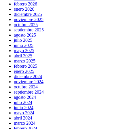
febrero 2026
enero 2026
diciembre 2025
noviembre 2025
octubre 2025
septiembre 2025
agosto 2025
julio 2025
junio 2025
mayo 2025
abril 2025
marzo 2025
febrero 2025
enero 2025
diciembre 2024
noviembre 2024
octubre 2024
septiembre 2024
agosto 2024
julio 2024
junio 2024
mayo 2024
abril 2024
marzo 2024
febrero 2024