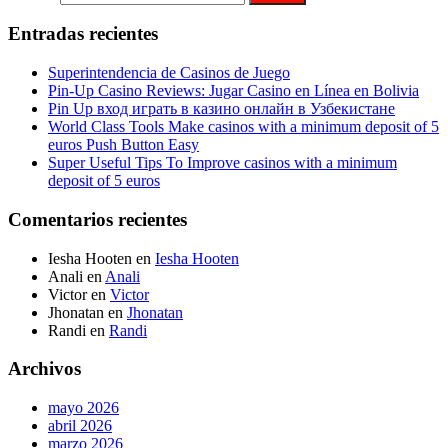
Entradas recientes
Superintendencia de Casinos de Juego
Pin-Up Casino Reviews: Jugar Casino en Línea en Bolivia
Pin Up вход играть в казино онлайн в Узбекистане
World Class Tools Make casinos with a minimum deposit of 5
euros Push Button Easy
Super Useful Tips To Improve casinos with a minimum
deposit of 5 euros
Comentarios recientes
Iesha Hooten
en
Iesha Hooten
Anali
en
Anali
Victor
en
Victor
Jhonatan
en
Jhonatan
Randi
en
Randi
Archivos
mayo 2026
abril 2026
marzo 2026