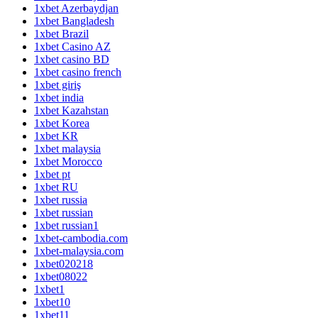
1xbet Azerbaydjan
1xbet Bangladesh
1xbet Brazil
1xbet Casino AZ
1xbet casino BD
1xbet casino french
1xbet giriş
1xbet india
1xbet Kazahstan
1xbet Korea
1xbet KR
1xbet malaysia
1xbet Morocco
1xbet pt
1xbet RU
1xbet russia
1xbet russian
1xbet russian1
1xbet-cambodia.com
1xbet-malaysia.com
1xbet020218
1xbet08022
1xbet1
1xbet10
1xbet11