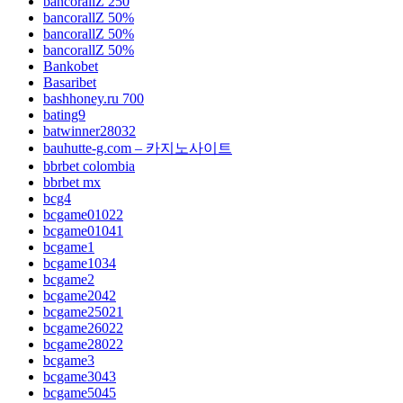
bancorallZ 250
bancorallZ 50%
bancorallZ 50%
bancorallZ 50%
Bankobet
Basaribet
bashhoney.ru 700
bating9
batwinner28032
bauhutte-g.com – 카지노사이트
bbrbet colombia
bbrbet mx
bcg4
bcgame01022
bcgame01041
bcgame1
bcgame1034
bcgame2
bcgame2042
bcgame25021
bcgame26022
bcgame28022
bcgame3
bcgame3043
bcgame5045