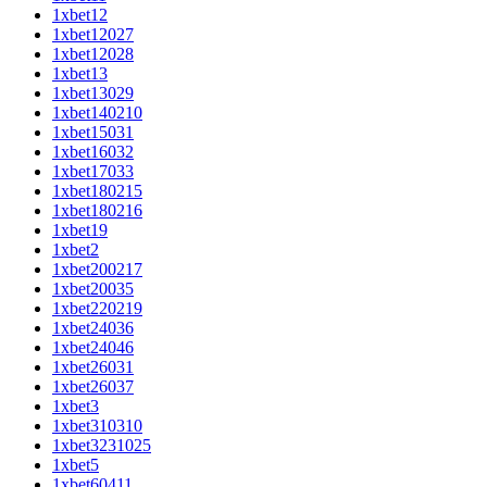
1xbet12
1xbet12027
1xbet12028
1xbet13
1xbet13029
1xbet140210
1xbet15031
1xbet16032
1xbet17033
1xbet180215
1xbet180216
1xbet19
1xbet2
1xbet200217
1xbet20035
1xbet220219
1xbet24036
1xbet24046
1xbet26031
1xbet26037
1xbet3
1xbet310310
1xbet3231025
1xbet5
1xbet60411