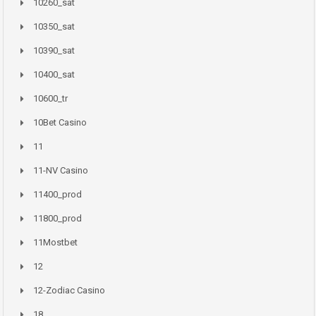
10260_sat
10350_sat
10390_sat
10400_sat
10600_tr
10Bet Casino
11
11-NV Casino
11400_prod
11800_prod
11Mostbet
12
12-Zodiac Casino
18