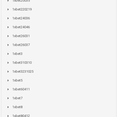
1xbet20035
1xbet220219
1xbet24036
1xbet24046
1xbet26031
1xbet26037
1xbet3
1xbet310310
1xbet3231025
1xbet5
1xbet60411
1xbet7
1xbet8
1xbet80412