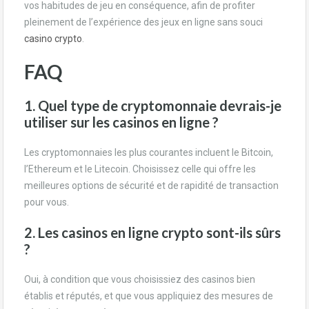
vos habitudes de jeu en conséquence, afin de profiter
pleinement de l’expérience des jeux en ligne sans souci
casino crypto
.
FAQ
1. Quel type de cryptomonnaie devrais-je
utiliser sur les casinos en ligne ?
Les cryptomonnaies les plus courantes incluent le Bitcoin,
l’Ethereum et le Litecoin. Choisissez celle qui offre les
meilleures options de sécurité et de rapidité de transaction
pour vous.
2. Les casinos en ligne crypto sont-ils sûrs
?
Oui, à condition que vous choisissiez des casinos bien
établis et réputés, et que vous appliquiez des mesures de