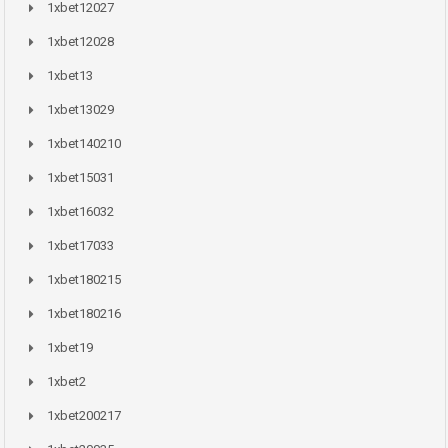
1xbet12027
1xbet12028
1xbet13
1xbet13029
1xbet140210
1xbet15031
1xbet16032
1xbet17033
1xbet180215
1xbet180216
1xbet19
1xbet2
1xbet200217