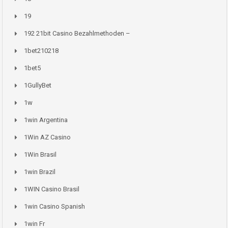
19
192 21bit Casino Bezahlmethoden –
1bet210218
1bet5
1GullyBet
1w
1win Argentina
1Win AZ Casino
1Win Brasil
1win Brazil
1WIN Casino Brasil
1win Casino Spanish
1win Fr