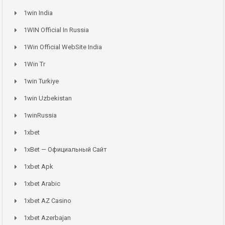
1win India
1WIN Official In Russia
1Win Official WebSite India
1Win Tr
1win Turkiye
1win Uzbekistan
1winRussia
1xbet
1xBet — Официальный Сайт
1xbet Apk
1xbet Arabic
1xbet AZ Casino
1xbet Azerbajan