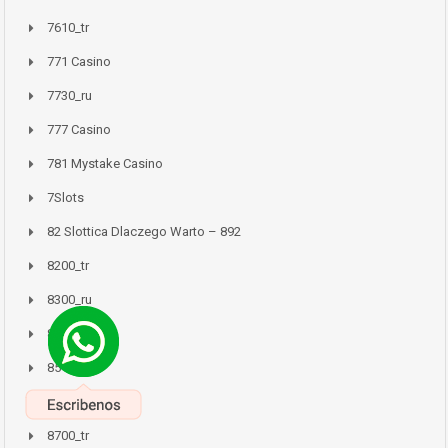
7610_tr
771 Casino
7730_ru
777 Casino
781 Mystake Casino
7Slots
82 Slottica Dlaczego Warto – 892
8200_tr
8300_ru
8350_ru
8514_tr
8540_ru
8700_tr