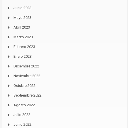
Junio 2023
Mayo 2023
Abril 2023
Marzo 2023
Febrero 2023
Enero 2023
Diciembre 2022
Noviembre 2022
Octubre 2022
Septiembre 2022
Agosto 2022
Julio 2022
Junio 2022