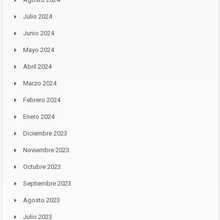
Julio 2024
Junio 2024
Mayo 2024
Abril 2024
Marzo 2024
Febrero 2024
Enero 2024
Diciembre 2023
Noviembre 2023
Octubre 2023
Septiembre 2023
Agosto 2023
Julio 2023