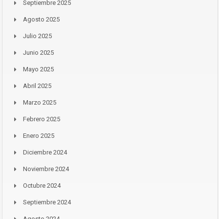
Septiembre 2025
Agosto 2025
Julio 2025
Junio 2025
Mayo 2025
Abril 2025
Marzo 2025
Febrero 2025
Enero 2025
Diciembre 2024
Noviembre 2024
Octubre 2024
Septiembre 2024
Agosto 2024