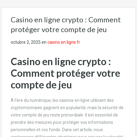
Casino en ligne crypto : Comment
protéger votre compte de jeu
octubre 2, 2025
en
casino en ligne fr
Casino en ligne crypto :
Comment protéger votre
compte de jeu
À l’ère du numérique, les casinos en ligne utilisant des
cryptomonnaies gagnent en popularité, mais la sécurité de
votre compte de jeu reste primordiale. Il est essentiel de
prendre des mesures pour protéger vos informations
personnelles et vos fonds. Dans cet article, nous