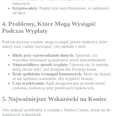
roboczych.
Kryptowaluty:
Praktycznie natychmiastowe, w zależności
od sieci.
4. Problemy, Które Mogą Wystąpić
Podczas Wypłaty
Podczas procesu wypłaty mogą wystąpić pewne trudności, które
należy znać i umieć rozwiązać. Oto niektóre z nich:
Błędy przy wprowadzaniu danych:
Sprawdź, czy
wszystkie informacje są poprawne przed zatwierdzeniem.
Nieprawidłowy sposób wypłaty:
Upewnij się, że metoda,
którą chcesz użyć, jest dostępna dla Twojego konta.
Brak spełnienia wymagań bonusowych:
Może się okazać,
że nie spełniasz warunków, aby wypłacić bonusy.
Czas oczekiwania:
Bądź przygotowany na konieczność
czekania, zwłaszcza przy przelewach bankowych.
5. Najważniejsze Wskazówki na Koniec
Aby uniknąć problemów z wypłatą z Slottica Casino, stosuj się do
poniższych wskazówek: