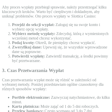
Aby proces wypłaty przebiegł sprawnie, należy przestrzegać kilku
kluczowych kroków. Warto być cierpliwym i dokładnym, aby
uniknąć problemów. Oto proces wypłaty w Slottica Casino:
Przejdź do sekcji wypłat:
Zaloguj się na swoje konto i
wybierz opcję wypłaty.
Wybierz metodę wypłaty:
Zdecyduj, którą z wymienionych
wcześniej metod chcesz wykorzystać.
Podaj kwotę:
Określ, ile pieniędzy chcesz wypłacić.
Zweryfikuj dane:
Upewnij się, że wszystkie wprowadzone
dane są poprawne.
Potwierdź wypłatę:
Zatwierdź transakcję, a środki powinny
być przetwarzane.
3. Czas Przetwarzania Wypłat
Czas przetwarzania wypłat może się różnić w zależności od
wybranej metody. Poniżej przedstawiam ogólne czasookresy dla
różnych sposobów wypłaty:
Portfele elektroniczne:
Zazwyczaj natychmiastowe, do kilku
minut.
Karta płatnicza:
Może zająć od 1 do 5 dni roboczych.
Przelew bankowy:
Często wymaga od 3 do 7 dni