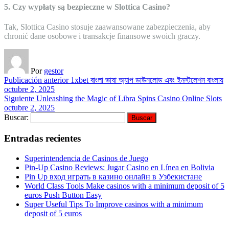
5. Czy wypłaty są bezpieczne w Slottica Casino?
Tak, Slottica Casino stosuje zaawansowane zabezpieczenia, aby
chronić dane osobowe i transakcje finansowe swoich graczy.
Por
gestor
Publicación anterior
1xbet বাংলা ভাষা অ্যাপ ডাউনলোড এবং ইনস্টলেশন বাংলায়
octubre 2, 2025
Siguiente
Unleashing the Magic of Libra Spins Casino Online Slots
octubre 2, 2025
Buscar:
Entradas recientes
Superintendencia de Casinos de Juego
Pin-Up Casino Reviews: Jugar Casino en Línea en Bolivia
Pin Up вход играть в казино онлайн в Узбекистане
World Class Tools Make casinos with a minimum deposit of 5
euros Push Button Easy
Super Useful Tips To Improve casinos with a minimum
deposit of 5 euros