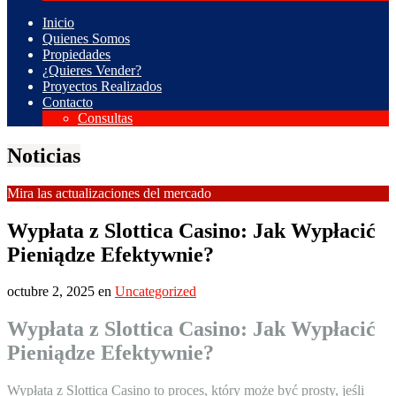
Inicio
Quienes Somos
Propiedades
¿Quieres Vender?
Proyectos Realizados
Contacto
Consultas
Noticias
Mira las actualizaciones del mercado
Wypłata z Slottica Casino: Jak Wypłacić
Pieniądze Efektywnie?
octubre 2, 2025
en
Uncategorized
Wypłata z Slottica Casino: Jak Wypłacić
Pieniądze Efektywnie?
Wypłata z Slottica Casino to proces, który może być prosty, jeśli