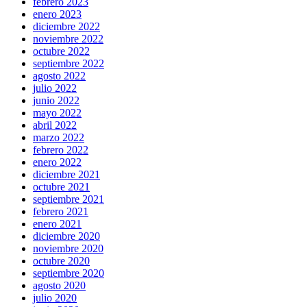
febrero 2023
enero 2023
diciembre 2022
noviembre 2022
octubre 2022
septiembre 2022
agosto 2022
julio 2022
junio 2022
mayo 2022
abril 2022
marzo 2022
febrero 2022
enero 2022
diciembre 2021
octubre 2021
septiembre 2021
febrero 2021
enero 2021
diciembre 2020
noviembre 2020
octubre 2020
septiembre 2020
agosto 2020
julio 2020