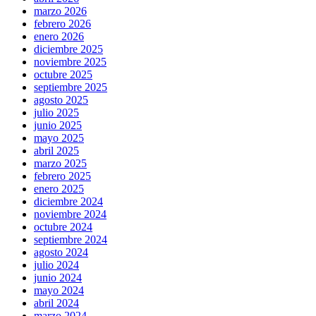
marzo 2026
febrero 2026
enero 2026
diciembre 2025
noviembre 2025
octubre 2025
septiembre 2025
agosto 2025
julio 2025
junio 2025
mayo 2025
abril 2025
marzo 2025
febrero 2025
enero 2025
diciembre 2024
noviembre 2024
octubre 2024
septiembre 2024
agosto 2024
julio 2024
junio 2024
mayo 2024
abril 2024
marzo 2024