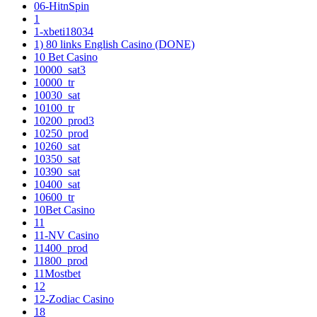
06-HitnSpin
1
1-xbeti18034
1) 80 links English Casino (DONE)
10 Bet Casino
10000_sat3
10000_tr
10030_sat
10100_tr
10200_prod3
10250_prod
10260_sat
10350_sat
10390_sat
10400_sat
10600_tr
10Bet Casino
11
11-NV Casino
11400_prod
11800_prod
11Mostbet
12
12-Zodiac Casino
18