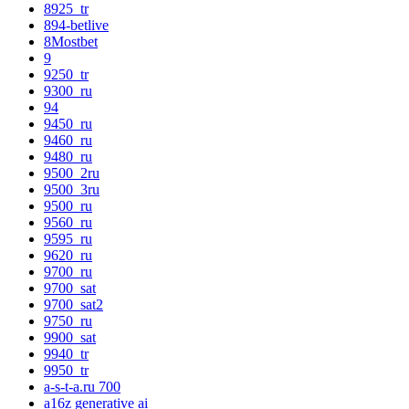
8925_tr
894-betlive
8Mostbet
9
9250_tr
9300_ru
94
9450_ru
9460_ru
9480_ru
9500_2ru
9500_3ru
9500_ru
9560_ru
9595_ru
9620_ru
9700_ru
9700_sat
9700_sat2
9750_ru
9900_sat
9940_tr
9950_tr
a-s-t-a.ru 700
a16z generative ai