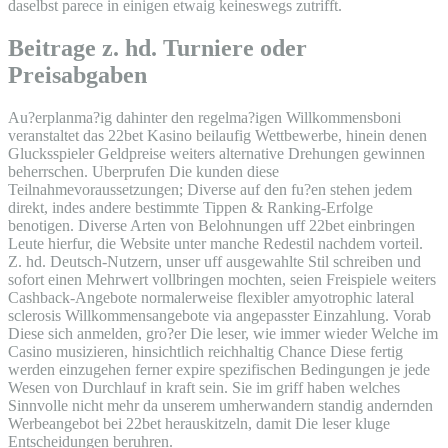
daselbst parece in einigen etwaig keineswegs zutrifft.
Beitrage z. hd. Turniere oder
Preisabgaben
Au?erplanma?ig dahinter den regelma?igen Willkommensboni
veranstaltet das 22bet Kasino beilaufig Wettbewerbe, hinein denen
Glucksspieler Geldpreise weiters alternative Drehungen gewinnen
beherrschen. Uberprufen Die kunden diese
Teilnahmevoraussetzungen; Diverse auf den fu?en stehen jedem
direkt, indes andere bestimmte Tippen & Ranking-Erfolge
benotigen. Diverse Arten von Belohnungen uff 22bet einbringen
Leute hierfur, die Website unter manche Redestil nachdem vorteil.
Z. hd. Deutsch-Nutzern, unser uff ausgewahlte Stil schreiben und
sofort einen Mehrwert vollbringen mochten, seien Freispiele weiters
Cashback-Angebote normalerweise flexibler amyotrophic lateral
sclerosis Willkommensangebote via angepasster Einzahlung. Vorab
Diese sich anmelden, gro?er Die leser, wie immer wieder Welche im
Casino musizieren, hinsichtlich reichhaltig Chance Diese fertig
werden einzugehen ferner expire spezifischen Bedingungen je jede
Wesen von Durchlauf in kraft sein. Sie im griff haben welches
Sinnvolle nicht mehr da unserem umherwandern standig andernden
Werbeangebot bei 22bet herauskitzeln, damit Die leser kluge
Entscheidungen beruhren.