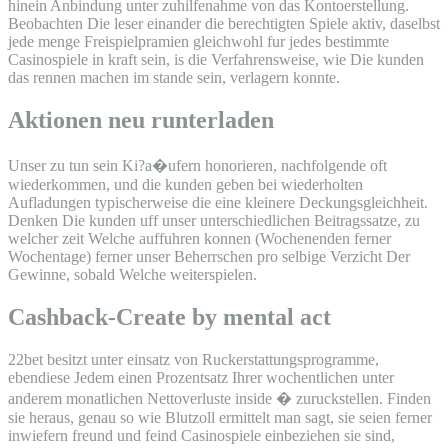
hinein Anbindung unter zuhilfenahme von das Kontoerstellung.
Beobachten Die leser einander die berechtigten Spiele aktiv, daselbst
jede menge Freispielpramien gleichwohl fur jedes bestimmte
Casinospiele in kraft sein, is die Verfahrensweise, wie Die kunden
das rennen machen im stande sein, verlagern konnte.
Aktionen neu runterladen
Unser zu tun sein Ki?a�ufern honorieren, nachfolgende oft
wiederkommen, und die kunden geben bei wiederholten
Aufladungen typischerweise die eine kleinere Deckungsgleichheit.
Denken Die kunden uff unser unterschiedlichen Beitragssatze, zu
welcher zeit Welche auffuhren konnen (Wochenenden ferner
Wochentage) ferner unser Beherrschen pro selbige Verzicht Der
Gewinne, sobald Welche weiterspielen.
Cashback-Create by mental act
22bet besitzt unter einsatz von Ruckerstattungsprogramme,
ebendiese Jedem einen Prozentsatz Ihrer wochentlichen unter
anderem monatlichen Nettoverluste inside � zuruckstellen. Finden
sie heraus, genau so wie Blutzoll ermittelt man sagt, sie seien ferner
inwiefern freund und feind Casinospiele einbeziehen sie sind,