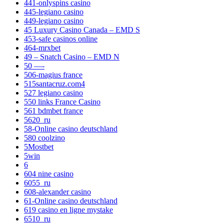
441-onlyspins casino
445-legiano casino
449-legiano casino
45 Luxury Casino Canada – EMD S
453-safe casinos online
464-mrxbet
49 – Snatch Casino – EMD N
50 —-
506-magius france
515santacruz.com4
527 legiano casino
550 links France Casino
561 bdmbet france
5620_ru
58-Online casino deutschland
580 coolzino
5Mostbet
5win
6
604 nine casino
6055_ru
608-alexander casino
61-Online casino deutschland
619 casino en ligne mystake
6510_ru