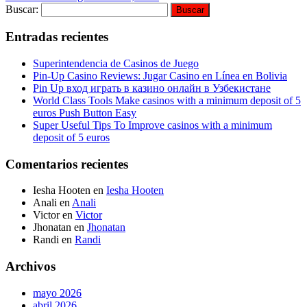
Buscar:
Entradas recientes
Superintendencia de Casinos de Juego
Pin-Up Casino Reviews: Jugar Casino en Línea en Bolivia
Pin Up вход играть в казино онлайн в Узбекистане
World Class Tools Make casinos with a minimum deposit of 5
euros Push Button Easy
Super Useful Tips To Improve casinos with a minimum
deposit of 5 euros
Comentarios recientes
Iesha Hooten
en
Iesha Hooten
Anali
en
Anali
Victor
en
Victor
Jhonatan
en
Jhonatan
Randi
en
Randi
Archivos
mayo 2026
abril 2026