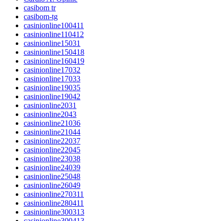
casibom tr
casibom-tg
casinionline100411
casinionline110412
casinionline15031
casinionline150418
casinionline160419
casinionline17032
casinionline17033
casinionline19035
casinionline19042
casinionline2031
casinionline2043
casinionline21036
casinionline21044
casinionline22037
casinionline22045
casinionline23038
casinionline24039
casinionline25048
casinionline26049
casinionline270311
casinionline280411
casinionline300313
casinionline300413