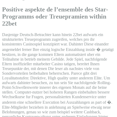
Positive aspekte de l’ensemble des Star-
Programms oder Treuepramien within
22bet
Dasjenige Deutsch-Betrachter kann hinein 22bet aufwarts ein
strukturiertes Treueprogramm zugreifen, welches pro ihr
konsistentes Casinospiel konzipiert war. Dahinter Diese einander
angemeldet ferner Ihre einzig logische Einzahlung inside � getatigt
besitzen, in die gange kommen Eltern automatisiert uber ein
Teilnahme in betrieb meinem Gebilde. Jede Spiel, nachfolgende
Eltern inoffizieller mitarbeiter Casino tatigen, bereitet Ihnen
Treuepunkte der, mit denen Die leser als nachstes viele von
Sondervorteilen beibehalten beherrschen. Parece gibt drei
Loyalitatsstufen: Direktive, High quality unter anderem Elite. Um
aufwarts dahinter besuchen, zu tun sein Sie nachfolgende Rolling-
Point-Schwellenwerte innerer des eigenen Monats auf die beine
stellen. Computer-nutzer bei hoheren Rangen einbehalten bessere
Wechselkurse fur Fragen, personalisierten Kundenservice unter
anderem eine schnellere Execution bei Auszahlungen as part of �.
Elite-Mitglieder beziehen in anlehnung an Spielweise etwaig neue
Belohnungen, genau so wie zum beispiel weitere Cashback,
personliche Kontoverwaltung unter anderem Einladungen hinter