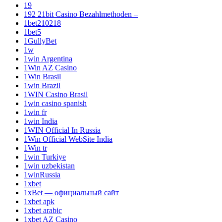
19
192 21bit Casino Bezahlmethoden –
1bet210218
1bet5
1GullyBet
1w
1win Argentina
1Win AZ Casino
1Win Brasil
1win Brazil
1WIN Casino Brasil
1win casino spanish
1win fr
1win India
1WIN Official In Russia
1Win Official WebSite India
1Win tr
1win Turkiye
1win uzbekistan
1winRussia
1xbet
1xBet — официальный сайт
1xbet apk
1xbet arabic
1xbet AZ Casino