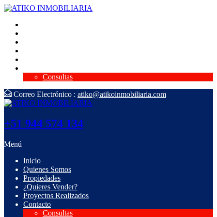
Inicio
Quienes Somos
Propiedades
¿Quieres Vender?
Proyectos Realizados
Contacto
Consultas
Correo Electrónico :
atiko@atikoinmobiliaria.com
+51 944 574 134
Menú
Inicio
Quienes Somos
Propiedades
¿Quieres Vender?
Proyectos Realizados
Contacto
Consultas