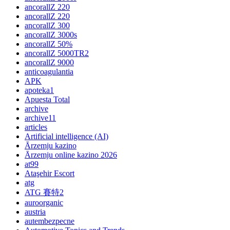
ancorallZ 220
ancorallZ 220
ancorallZ 300
ancorallZ 3000s
ancorallZ 50%
ancorallZ 5000TR2
ancorallZ 9000
anticoagulantia
APK
apoteka1
Apuesta Total
archive
archive11
articles
Artificial intelligence (AI)
Ārzemju kazino
Ārzemju online kazino 2026
at99
Ataşehir Escort
atg
ATG 賽特2
auroorganic
austria
autembezpecne