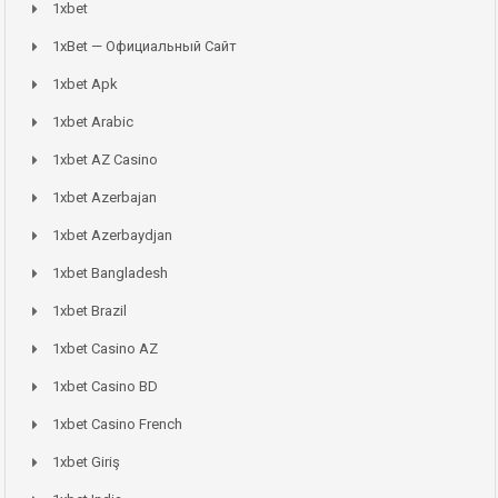
1xbet
1xBet — Официальный Сайт
1xbet Apk
1xbet Arabic
1xbet AZ Casino
1xbet Azerbajan
1xbet Azerbaydjan
1xbet Bangladesh
1xbet Brazil
1xbet Casino AZ
1xbet Casino BD
1xbet Casino French
1xbet Giriş