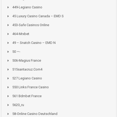
449-Legiano Casino
45 Luxury Casino Canada – EMD S
453-Safe Casinos Online
464-Mrxbet
49 – Snatch Casino – EMD N
50 —-
506-Magius France
515santacruz.com4
527 Legiano Casino
550 Links France Casino
561 Bdmbet France
5620_ru
58-Online Casino Deutschland