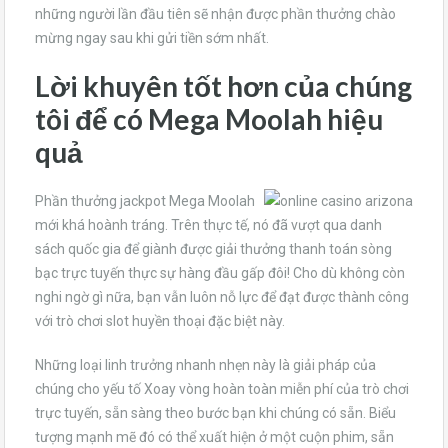
những người lần đầu tiên sẽ nhận được phần thưởng chào
mừng ngay sau khi gửi tiền sớm nhất.
Lời khuyên tốt hơn của chúng
tôi để có Mega Moolah hiệu
quả
Phần thưởng jackpot Mega Moolah
mới khá hoành tráng. Trên thực tế, nó đã vượt qua danh
sách quốc gia để giành được giải thưởng thanh toán sòng
bạc trực tuyến thực sự hàng đầu gấp đôi! Cho dù không còn
nghi ngờ gì nữa, bạn vẫn luôn nỗ lực để đạt được thành công
với trò chơi slot huyền thoại đặc biệt này.
Những loại linh trưởng nhanh nhẹn này là giải pháp của
chúng cho yếu tố Xoay vòng hoàn toàn miễn phí của trò chơi
trực tuyến, sẵn sàng theo bước bạn khi chúng có sẵn. Biểu
tượng mạnh mẽ đó có thể xuất hiện ở một cuộn phim, sẵn