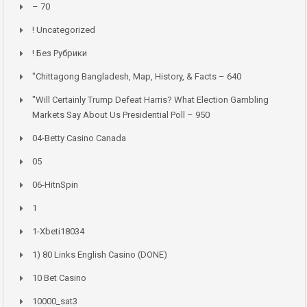
– 70
! Uncategorized
! Без Рубрики
"chittagong Bangladesh, Map, History, & Facts – 640
"Will Certainly Trump Defeat Harris? What Election Gambling
Markets Say About Us Presidential Poll – 950
04-Betty Casino Canada
05
06-HitnSpin
1
1-Xbeti18034
1) 80 Links English Casino (DONE)
10 Bet Casino
10000_sat3