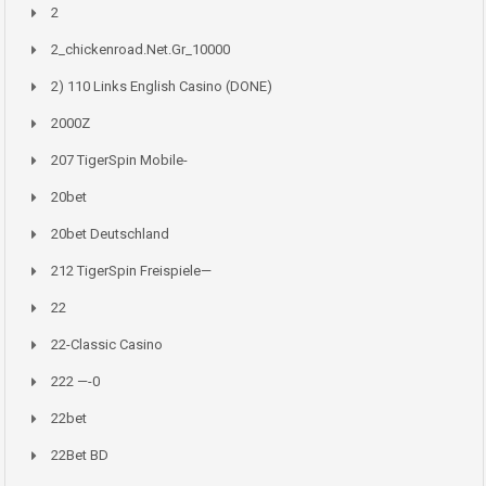
2
2_chickenroad.net.gr_10000
2) 110 Links English Casino (DONE)
2000Z
207 TigerSpin Mobile-
20bet
20bet Deutschland
212 TigerSpin Freispiele—
22
22-Classic Casino
222 —-0
22bet
22Bet BD