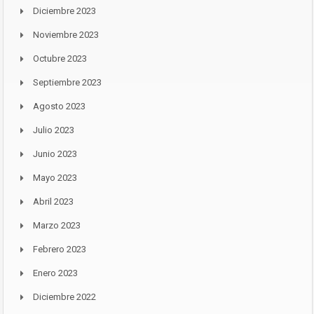
Diciembre 2023
Noviembre 2023
Octubre 2023
Septiembre 2023
Agosto 2023
Julio 2023
Junio 2023
Mayo 2023
Abril 2023
Marzo 2023
Febrero 2023
Enero 2023
Diciembre 2022