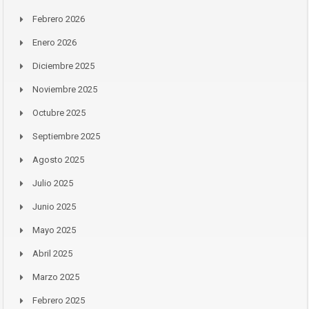
Febrero 2026
Enero 2026
Diciembre 2025
Noviembre 2025
Octubre 2025
Septiembre 2025
Agosto 2025
Julio 2025
Junio 2025
Mayo 2025
Abril 2025
Marzo 2025
Febrero 2025