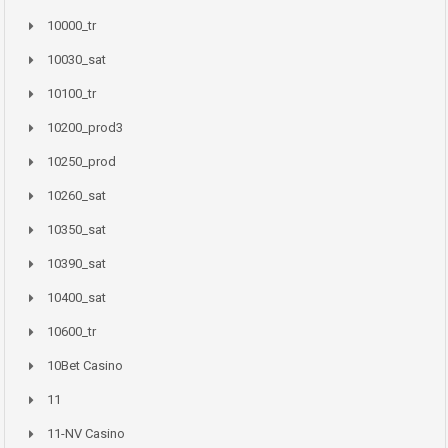
10000_tr
10030_sat
10100_tr
10200_prod3
10250_prod
10260_sat
10350_sat
10390_sat
10400_sat
10600_tr
10Bet Casino
11
11-NV Casino