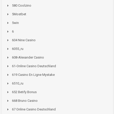
580 Coolzino
5Mostbet
5win
6
604 Nine Casino
6055_ru
608-Alexander Casino
61-Online Casino Deutschland
619 Casino En Ligne Mystake
6510_ru
652 Betify Bonus
668 Bruno Casino
67 Online Casino Deutschland