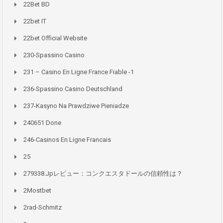
22Bet BD
22bet IT
22bet Official Website
230-Spassino Casino
231 – Casino En Ligne France Fiable -1
236-Spassino Casino Deutschland
237-Kasyno Na Prawdziwe Pieniadze
240651 Done
246-Casinos En Ligne Francais
25
279338.jpレビュー：コンクエスタドールの信頼性は？
2Mostbet
2rad-Schmitz