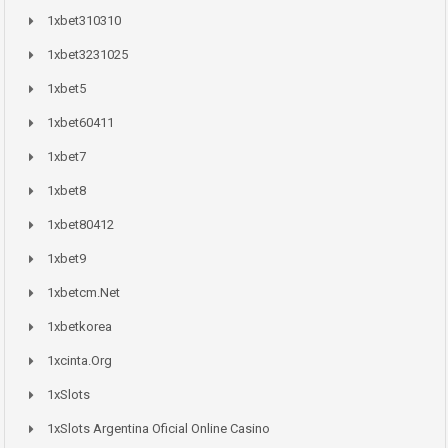
1xbet310310
1xbet3231025
1xbet5
1xbet60411
1xbet7
1xbet8
1xbet80412
1xbet9
1xbetcm.net
1xbetkorea
1xcinta.org
1xSlots
1xSlots Argentina Oficial Online Casino