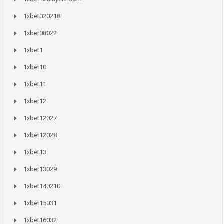
1xbet020218
1xbet08022
1xbet1
1xbet10
1xbet11
1xbet12
1xbet12027
1xbet12028
1xbet13
1xbet13029
1xbet140210
1xbet15031
1xbet16032