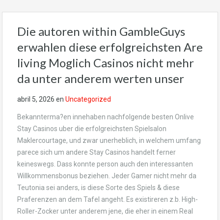
Die autoren within GambleGuys
erwahlen diese erfolgreichsten Are
living Moglich Casinos nicht mehr
da unter anderem werten unser
abril 5, 2026
en
Uncategorized
Bekannterma?en innehaben nachfolgende besten Onlive
Stay Casinos uber die erfolgreichsten Spielsalon
Maklercourtage, und zwar unerheblich, in welchem umfang
parece sich um andere Stay Casinos handelt ferner
keineswegs. Dass konnte person auch den interessanten
Willkommensbonus beziehen. Jeder Gamer nicht mehr da
Teutonia sei anders, is diese Sorte des Spiels & diese
Praferenzen an dem Tafel angeht. Es existireren z.b. High-
Roller-Zocker unter anderem jene, die eher in einem Real