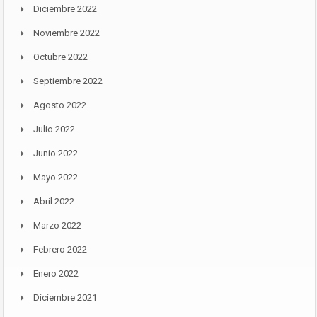
Diciembre 2022
Noviembre 2022
Octubre 2022
Septiembre 2022
Agosto 2022
Julio 2022
Junio 2022
Mayo 2022
Abril 2022
Marzo 2022
Febrero 2022
Enero 2022
Diciembre 2021