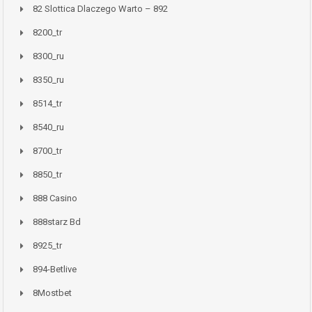
82 Slottica Dlaczego Warto – 892
8200_tr
8300_ru
8350_ru
8514_tr
8540_ru
8700_tr
8850_tr
888 Casino
888starz Bd
8925_tr
894-Betlive
8Mostbet