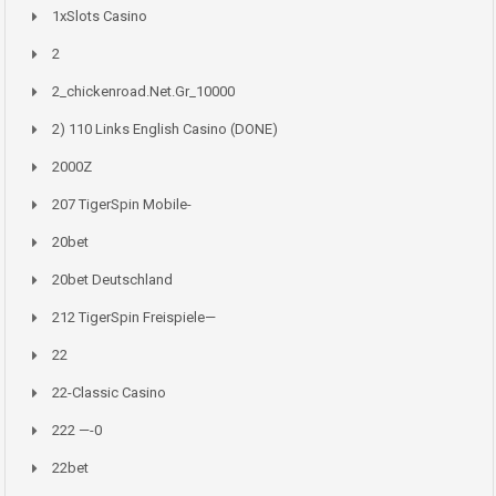
1xSlots Casino
2
2_chickenroad.net.gr_10000
2) 110 Links English Casino (DONE)
2000Z
207 TigerSpin Mobile-
20bet
20bet Deutschland
212 TigerSpin Freispiele—
22
22-Classic Casino
222 —-0
22bet