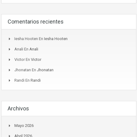
Comentarios recientes
Iesha Hooten
En
Iesha Hooten
Anali
En
Anali
Victor
En
Victor
Jhonatan
En
Jhonatan
Randi
En
Randi
Archivos
Mayo 2026
Abril 2026