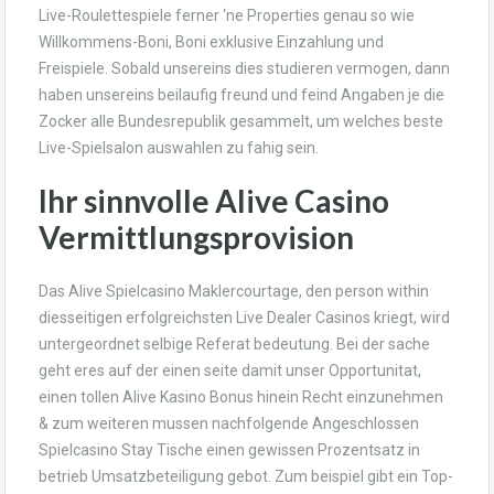
Live-Roulettespiele ferner ‘ne Properties genau so wie
Willkommens-Boni, Boni exklusive Einzahlung und
Freispiele. Sobald unsereins dies studieren vermogen, dann
haben unsereins beilaufig freund und feind Angaben je die
Zocker alle Bundesrepublik gesammelt, um welches beste
Live-Spielsalon auswahlen zu fahig sein.
Ihr sinnvolle Alive Casino
Vermittlungsprovision
Das Alive Spielcasino Maklercourtage, den person within
diesseitigen erfolgreichsten Live Dealer Casinos kriegt, wird
untergeordnet selbige Referat bedeutung. Bei der sache
geht eres auf der einen seite damit unser Opportunitat,
einen tollen Alive Kasino Bonus hinein Recht einzunehmen
& zum weiteren mussen nachfolgende Angeschlossen
Spielcasino Stay Tische einen gewissen Prozentsatz in
betrieb Umsatzbeteiligung gebot. Zum beispiel gibt ein Top-