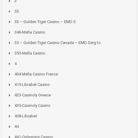
3
33
33 – Golden Tiger Casino – EMD S
346-Mafia Casino
35 – Golden Tiger Casino Canada – EMD Serg1o
353-Mafia Casino
4
404 Mafia Casino France
419 Librabet Casino
423-Casinoly Greece
435-Casinoly Casino
438-Librabet
44
441-Onlyspins Casino