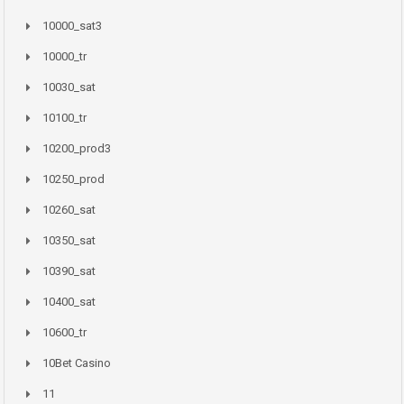
10000_sat3
10000_tr
10030_sat
10100_tr
10200_prod3
10250_prod
10260_sat
10350_sat
10390_sat
10400_sat
10600_tr
10Bet Casino
11