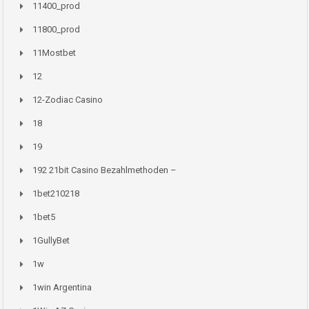
11400_prod
11800_prod
11Mostbet
12
12-Zodiac Casino
18
19
192 21bit Casino Bezahlmethoden –
1bet210218
1bet5
1GullyBet
1w
1win Argentina