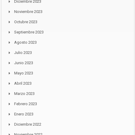
Diciembre 2023
Noviembre 2023
Octubre 2023
Septiembre 2023
Agosto 2023
Julio 2023
Junio 2023
Mayo 2023
Abril 2023
Marzo 2023
Febrero 2023
Enero 2023
Diciembre 2022
Noviembre 2022