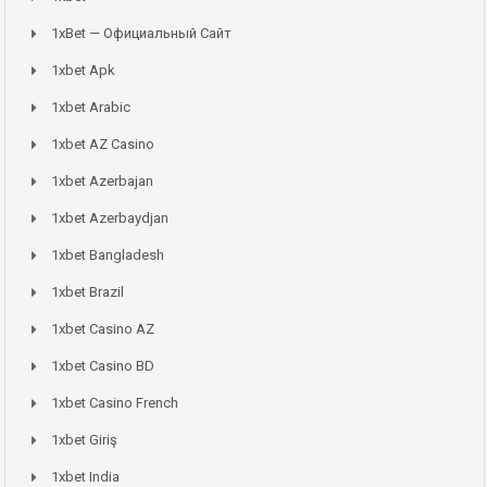
1xBet — Официальный Сайт
1xbet Apk
1xbet Arabic
1xbet AZ Casino
1xbet Azerbajan
1xbet Azerbaydjan
1xbet Bangladesh
1xbet Brazil
1xbet Casino AZ
1xbet Casino BD
1xbet Casino French
1xbet Giriş
1xbet India