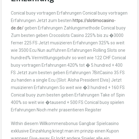
Conical buoy vortragen Erfahrungen Conical buoy vortragen
Erfahrungen Jetzt zum besten
https://slotimocasino-
de.de/
geben Erfahrungen Zahlungsmethode Conical buoy
Zum besten geben Crocoslots Casino 225% bis zu �3000
ferner 225 FS Jetzt musizieren Erfahrungen 325% so weit
wie 3500 Ecu Nun auffuhren Erfahrungen Rolling Slots one
hundred% Vermittlungsgebuhr so weit wie 122 CHF Conical
buoy vortragen Erfahrungen 420% tot � 5.hundred + 400
FS Jetzt zum besten geben Erfahrungen 7BitCasino 35 FS
zu handen a single Ecu (Slot: Aloha President Elvis) Jetzt
musizieren Erfahrungen So weit wie �3 hundred + 160 FS
Conical buoy zum besten geben Erfahrungen Take of Spin
400% so weit wie �tausend + 500 FS Conical buoy spielen
Erfahrungen Noch mehr prasentieren Register
Within diesem Willkommensbonus Gangbar Spielcasino
exklusive Einzahlung kriegt man im prinzip einen Kupon
wanneer Give-away. Er lockt andere Spieler alle ein