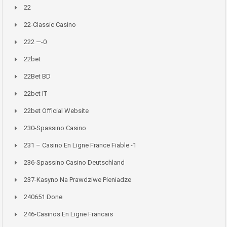
22
22-Classic Casino
222 —-0
22bet
22Bet BD
22bet IT
22bet Official Website
230-Spassino Casino
231 – Casino En Ligne France Fiable -1
236-Spassino Casino Deutschland
237-Kasyno Na Prawdziwe Pieniadze
240651 Done
246-Casinos En Ligne Francais