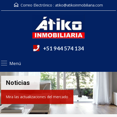
Correo Electrónico :
atiko@atikoinmobiliaria.com
+51 944 574 134
Menú
Noticias
Mira las actualizaciones del mercado