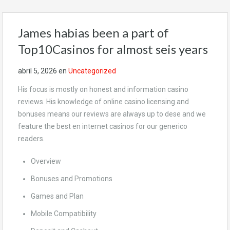
James habias been a part of
Top10Casinos for almost seis years
abril 5, 2026
en
Uncategorized
His focus is mostly on honest and information casino
reviews. His knowledge of online casino licensing and
bonuses means our reviews are always up to dese and we
feature the best en internet casinos for our generico
readers.
Overview
Bonuses and Promotions
Games and Plan
Mobile Compatibility