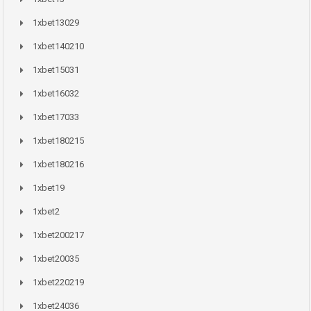
1xbet13029
1xbet140210
1xbet15031
1xbet16032
1xbet17033
1xbet180215
1xbet180216
1xbet19
1xbet2
1xbet200217
1xbet20035
1xbet220219
1xbet24036