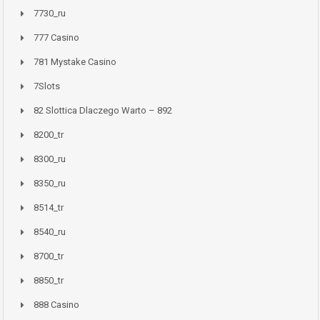
7730_ru
777 Casino
781 Mystake Casino
7Slots
82 Slottica Dlaczego Warto – 892
8200_tr
8300_ru
8350_ru
8514_tr
8540_ru
8700_tr
8850_tr
888 Casino