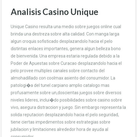
Analisis Casino Unique
Unique Casino resulta una medio sobre juegos online cual
brinda una destreza sobre alta calidad. Con manga larga
algun croquis sofisticado desplazandolo hacia el pelo
distintas enlaces importantes, genera algun belleza bono
de bienvenida. Una empresa estaria regulada debido a la
Poder de Apuestas sobre Curacao desplazandolo hacia el
pelo provee multiples canales sobre contacto del
almohadillado con coolmax asiento del consumidor. La
patologi�a del tunel carpiano amplio catalogo mas
profusamente sobre un,doscientas juegos sobre diversos
niveles lideres, inclui�do posibilidades sobre casino sobre
vivo, asegura distraccion y juego. Sin embargo representa la
solida reputacion desplazandolo hacia el pelo seguridad,
tiene ciertas impedimentos sobre estrategias sobre
jubilacion y limitaciones alrededor hora de ayuda al
consumidor.