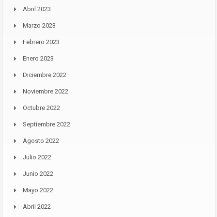
Abril 2023
Marzo 2023
Febrero 2023
Enero 2023
Diciembre 2022
Noviembre 2022
Octubre 2022
Septiembre 2022
Agosto 2022
Julio 2022
Junio 2022
Mayo 2022
Abril 2022