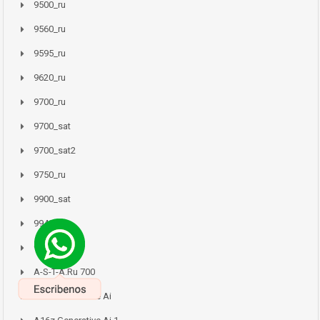
9500_ru
9560_ru
9595_ru
9620_ru
9700_ru
9700_sat
9700_sat2
9750_ru
9900_sat
9940_tr
9950_tr
A-S-T-A.ru 700
A16z Generative Ai