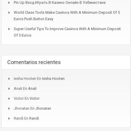
Pin Up Вход Играть В Казино Онлайн В Узбекистане
World Class Tools Make Casinos With A Minimum Deposit Of 5
Euros Push Button Easy
Super Useful Tips To Improve Casinos With A Minimum Deposit
Of 5 Euros
Comentarios recientes
Iesha Hooten
En
Iesha Hooten
Anali
En
Anali
Victor
En
Victor
Jhonatan
En
Jhonatan
Randi
En
Randi