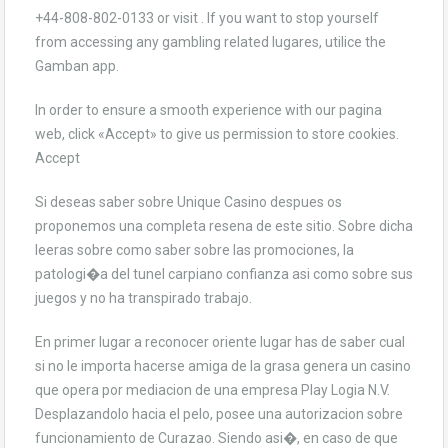
+44-808-802-0133 or visit . If you want to stop yourself
from accessing any gambling related lugares, utilice the
Gamban app.
In order to ensure a smooth experience with our pagina
web, click «Accept» to give us permission to store cookies.
Accept
Si deseas saber sobre Unique Casino despues os
proponemos una completa resena de este sitio. Sobre dicha
leeras sobre como saber sobre las promociones, la
patologi�a del tunel carpiano confianza asi como sobre sus
juegos y no ha transpirado trabajo.
En primer lugar a reconocer oriente lugar has de saber cual
si no le importa hacerse amiga de la grasa genera un casino
que opera por mediacion de una empresa Play Logia N.V.
Desplazandolo hacia el pelo, posee una autorizacion sobre
funcionamiento de Curazao. Siendo asi�, en caso de que