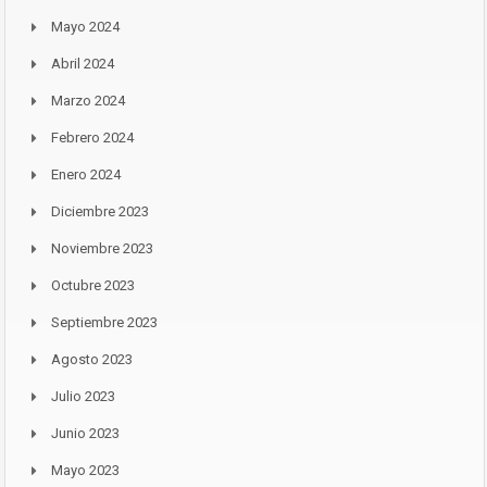
Mayo 2024
Abril 2024
Marzo 2024
Febrero 2024
Enero 2024
Diciembre 2023
Noviembre 2023
Octubre 2023
Septiembre 2023
Agosto 2023
Julio 2023
Junio 2023
Mayo 2023