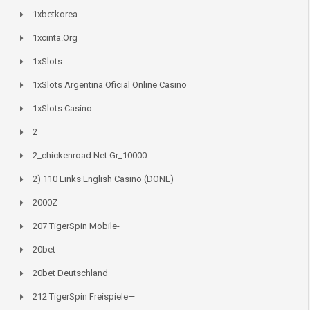
1xbetkorea
1xcinta.org
1xSlots
1xSlots Argentina Oficial Online Casino
1xSlots Casino
2
2_chickenroad.net.gr_10000
2) 110 Links English Casino (DONE)
2000Z
207 TigerSpin Mobile-
20bet
20bet Deutschland
212 TigerSpin Freispiele—