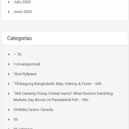
Julio 2020
Junio 2020
Categorías
– 70
! Uncategorized
! Без Рубрики
"chittagong Bangladesh, Map, History, & Facts – 640
"Will Certainly Trump Defeat Harris? What Election Gambling
Markets Say About Us Presidential Poll – 950
04-Betty Casino Canada
05