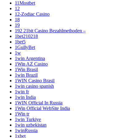
11Mostbet
12
12-Zodiac Casino
18
19
192 21bit Casino Bezahlmethoden –
1bet210218
1bet5
1GullyBet
1w
1win Argentina
1Win AZ Casino
1Win Brasil
1win Brazil
1WIN Casino Brasil
1win casino spanish
1win fr
1win India
1WIN Official In Russia
1Win Official WebSite India
1Win tr
1win Turkiye
1win uzbekistan
1winRussia
1xbet