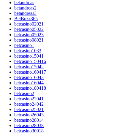
betandreas
betandreas2
betandreas3
BetBuzz365
betcasino02021
betcasino05022
betcasino05023
betcasino08021
betcasino1
betcasino1033
betcasino15041
betcasino150416
betcasino15042
betcasino160417
betcasino16043
betcasino16044
betcasino180418
betcasino2
betcasino22041
betcasino24042
betcasino25021
betcasino26043
betcasino28014
betcasino28038
betcasino30018