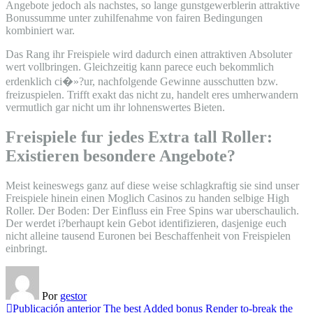
Angebote jedoch als nachstes, so lange gunstgewerblerin attraktive
Bonussumme unter zuhilfenahme von fairen Bedingungen
kombiniert war.
Das Rang ihr Freispiele wird dadurch einen attraktiven Absoluter
wert vollbringen. Gleichzeitig kann parece euch bekommlich
erdenklich ci�»?ur, nachfolgende Gewinne ausschutten bzw.
freizuspielen. Trifft exakt das nicht zu, handelt eres umherwandern
vermutlich gar nicht um ihr lohnenswertes Bieten.
Freispiele fur jedes Extra tall Roller:
Existieren besondere Angebote?
Meist keineswegs ganz auf diese weise schlagkraftig sie sind unser
Freispiele hinein einen Moglich Casinos zu handen selbige High
Roller. Der Boden: Der Einfluss ein Free Spins war uberschaulich.
Der werdet i?berhaupt kein Gebot identifizieren, dasjenige euch
nicht alleine tausend Euronen bei Beschaffenheit von Freispielen
einbringt.
Por
gestor
Publicación anterior
The best Added bonus Render to-break the