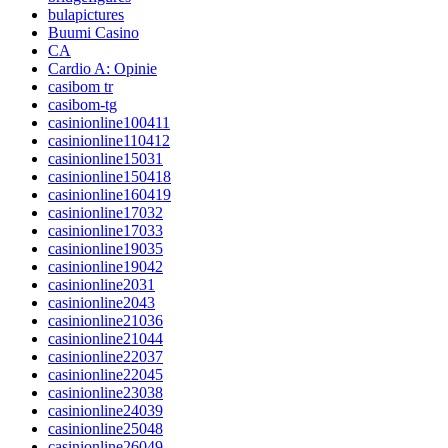
bulapictures
Buumi Casino
CA
Cardio A: Opinie
casibom tr
casibom-tg
casinionline100411
casinionline110412
casinionline15031
casinionline150418
casinionline160419
casinionline17032
casinionline17033
casinionline19035
casinionline19042
casinionline2031
casinionline2043
casinionline21036
casinionline21044
casinionline22037
casinionline22045
casinionline23038
casinionline24039
casinionline25048
casinionline26049