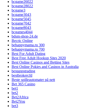
bcgame26022
bcgame28022
bcgame3
bcgame3043
bcgame5045
bcgame7042
bcgame8043
bcgames4044
bdsm-shop-24.de
Becric Online
behappymama.ru 300
behappymama.ru 700
Best For Adult Dating
Best Free Adult Hookup Sites 2020
Best Online Casinos and Betting Sites
Best Online Pokies and Casinos in Australia
bestappstrading
bestbrokercfd
Beste spilleautomater på nett
Bet 365 Casino
bet1
bet2
Bet2Africa
Bet2You
bet3