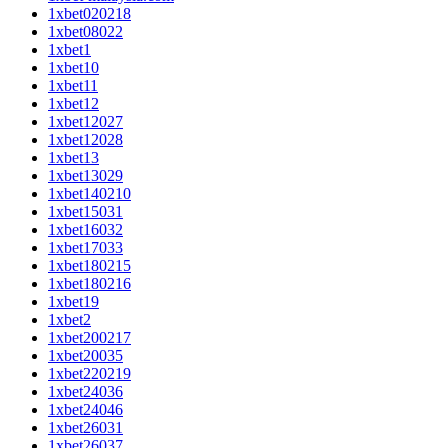
1xbet020218
1xbet08022
1xbet1
1xbet10
1xbet11
1xbet12
1xbet12027
1xbet12028
1xbet13
1xbet13029
1xbet140210
1xbet15031
1xbet16032
1xbet17033
1xbet180215
1xbet180216
1xbet19
1xbet2
1xbet200217
1xbet20035
1xbet220219
1xbet24036
1xbet24046
1xbet26031
1xbet26037