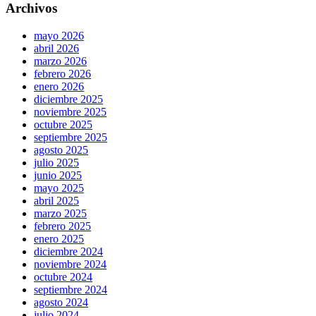
Archivos
mayo 2026
abril 2026
marzo 2026
febrero 2026
enero 2026
diciembre 2025
noviembre 2025
octubre 2025
septiembre 2025
agosto 2025
julio 2025
junio 2025
mayo 2025
abril 2025
marzo 2025
febrero 2025
enero 2025
diciembre 2024
noviembre 2024
octubre 2024
septiembre 2024
agosto 2024
julio 2024