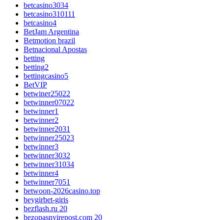
betcasino3034
betcasino310111
betcasino4
BetJam Argentina
Betmotion brazil
Betnacional Apostas
betting
betting2
bettingcasino5
BetVIP
betwiner25022
betwinner07022
betwinner1
betwinner2
betwinner2031
betwinner25023
betwinner3
betwinner3032
betwinner31034
betwinner4
betwinner7051
betwoon-2026casino.top
beygirbet-giris
bezflash.ru 20
bezopasnyirepost.com 20