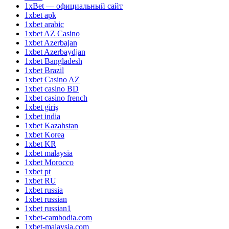
1xBet — официальный сайт
1xbet apk
1xbet arabic
1xbet AZ Casino
1xbet Azerbajan
1xbet Azerbaydjan
1xbet Bangladesh
1xbet Brazil
1xbet Casino AZ
1xbet casino BD
1xbet casino french
1xbet giriş
1xbet india
1xbet Kazahstan
1xbet Korea
1xbet KR
1xbet malaysia
1xbet Morocco
1xbet pt
1xbet RU
1xbet russia
1xbet russian
1xbet russian1
1xbet-cambodia.com
1xbet-malaysia.com