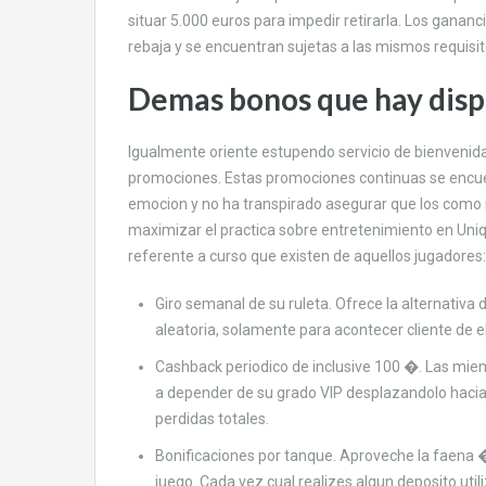
situar 5.000 euros para impedir retirarla. Los gananc
rebaja y se encuentran sujetas a las mismos requisi
Demas bonos que hay disp
Igualmente oriente estupendo servicio de bienvenida
promociones. Estas promociones continuas se encuen
emocion y no ha transpirado asegurar que los com
maximizar el practica sobre entretenimiento en Uniq
referente a curso que existen de aquellos jugadores:
Giro semanal de su ruleta. Ofrece la alternativa
aleatoria, solamente para acontecer cliente de el
Cashback periodico de inclusive 100 �. Las miem
a depender de su grado VIP desplazandolo hacia 
perdidas totales.
Bonificaciones por tanque. Aproveche la faena 
juego. Cada vez cual realizes algun deposito util