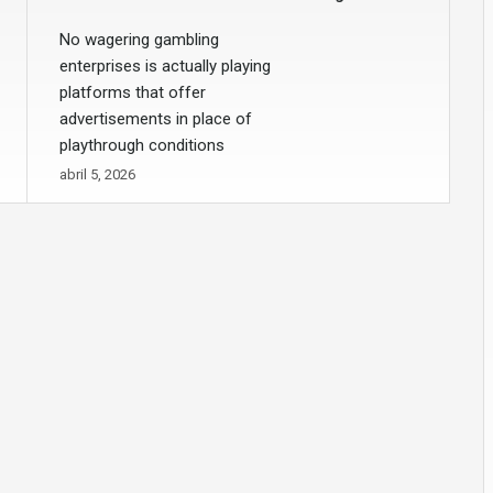
No wagering gambling
enterprises is actually playing
platforms that offer
advertisements in place of
playthrough conditions
abril 5, 2026