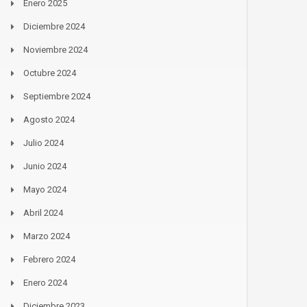
Enero 2025
Diciembre 2024
Noviembre 2024
Octubre 2024
Septiembre 2024
Agosto 2024
Julio 2024
Junio 2024
Mayo 2024
Abril 2024
Marzo 2024
Febrero 2024
Enero 2024
Diciembre 2023