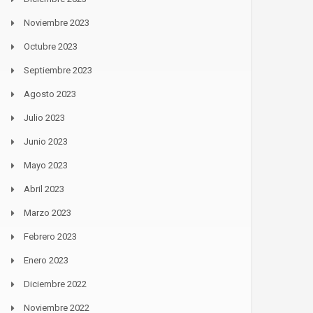
Noviembre 2023
Octubre 2023
Septiembre 2023
Agosto 2023
Julio 2023
Junio 2023
Mayo 2023
Abril 2023
Marzo 2023
Febrero 2023
Enero 2023
Diciembre 2022
Noviembre 2022