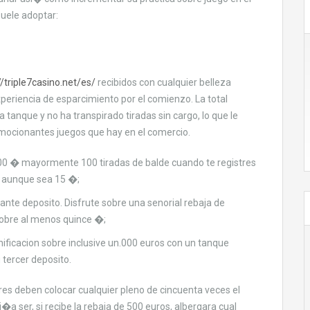
uele adoptar:
//triple7casino.net/es/
recibidos con cualquier belleza
periencia de esparcimiento por el comienzo. La total
anque y no ha transpirado tiradas sin cargo, lo que le
emocionantes juegos que hay en el comercio.
100 � mayormente 100 tiradas de balde cuando te registres
de aunque sea 15 �;
ante deposito. Disfrute sobre una senorial rebaja de
sobre al menos quince �;
onificacion sobre inclusive un.000 euros con un tanque
 tercer deposito.
res deben colocar cualquier pleno de cincuenta veces el
i�a ser, si recibe la rebaja de 500 euros, albergara cual