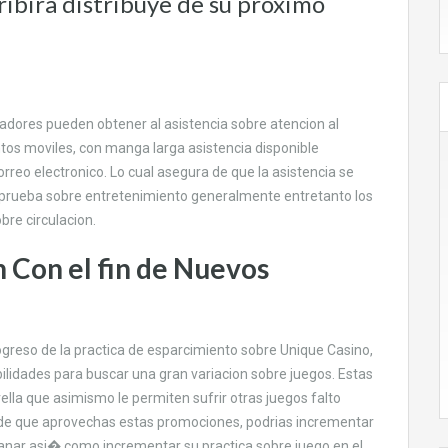
ibira distribuye de su proximo
adores pueden obtener al asistencia sobre atencion al
os moviles, con manga larga asistencia disponible
reo electronico. Lo cual asegura de que la asistencia se
rueba sobre entretenimiento generalmente entretanto los
bre circulacion.
 Con el fin de Nuevos
greso de la practica de esparcimiento sobre Unique Casino,
ilidades para buscar una gran variacion sobre juegos. Estas
ella que asimismo le permiten sufrir otras juegos falto
 de que aprovechas estas promociones, podrias incrementar
ganar asi� como incrementar su practica sobre juego en el