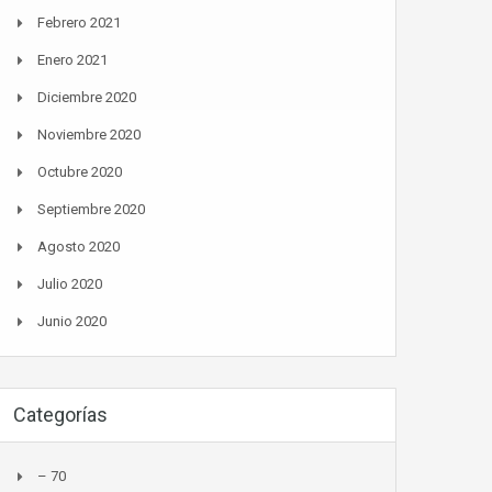
Febrero 2021
Enero 2021
Diciembre 2020
Noviembre 2020
Octubre 2020
Septiembre 2020
Agosto 2020
Julio 2020
Junio 2020
Categorías
– 70