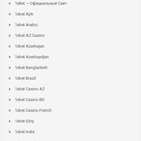
1xBet — Официальный Сайт
1xbet Apk
1xbet Arabic
1xbet AZ Casino
1xbet Azerbajan
1xbet Azerbaydjan
1xbet Bangladesh
1xbet Brazil
1xbet Casino AZ
1xbet Casino BD
1xbet Casino French
1xbet Giriş
1xbet India