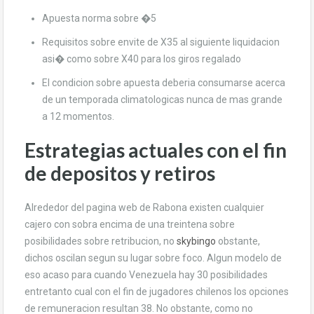
Apuesta norma sobre �5
Requisitos sobre envite de X35 al siguiente liquidacion
asi� como sobre X40 para los giros regalado
El condicion sobre apuesta deberia consumarse acerca
de un temporada climatologicas nunca de mas grande
a 12 momentos.
Estrategias actuales con el fin
de depositos y retiros
Alrededor del pagina web de Rabona existen cualquier
cajero con sobra encima de una treintena sobre
posibilidades sobre retribucion, no
skybingo
obstante,
dichos oscilan segun su lugar sobre foco. Algun modelo de
eso acaso para cuando Venezuela hay 30 posibilidades
entretanto cual con el fin de jugadores chilenos los opciones
de remuneracion resultan 38. No obstante, como no