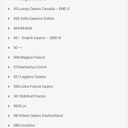
45 Luxury Casino Canada – EMD S
453-Safe Casinos Online
464-Mrxbet
49 – Snatch Casino – EMD N
50 —-
506-Magius France
515santacruz.com4
527 Legiano Casino
550 Links France Casino
561 Bdmbet France
5620_ru
58-Online Casino Deutschland
580 Coolzino