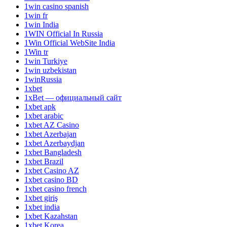
1win casino spanish
1win fr
1win India
1WIN Official In Russia
1Win Official WebSite India
1Win tr
1win Turkiye
1win uzbekistan
1winRussia
1xbet
1xBet — официальный сайт
1xbet apk
1xbet arabic
1xbet AZ Casino
1xbet Azerbajan
1xbet Azerbaydjan
1xbet Bangladesh
1xbet Brazil
1xbet Casino AZ
1xbet casino BD
1xbet casino french
1xbet giriş
1xbet india
1xbet Kazahstan
1xbet Korea