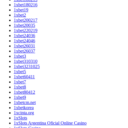
1xbet180216
1xbet19
1xbet2
1xbet200217
1xbet20035
1xbet220219
1xbet24036
1xbet24046
1xbet26031
1xbet26037
1xbet3
1xbet310310
1xbet3231025
1xbet5
1xbet60411
1xbet7
1xbet8
1xbet80412
1xbet9
1xbetcm.net
1xbetkorea
1xcinta.org
1xSlots
1xSlots Argentina Oficial Online Casino