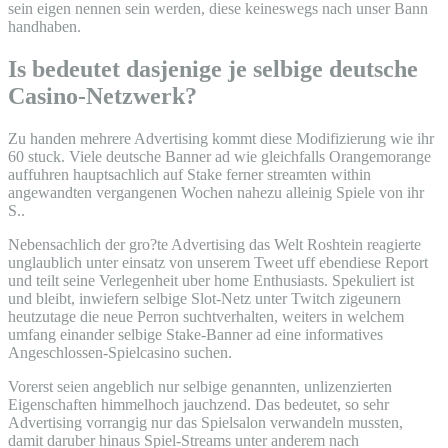
sein eigen nennen sein werden, diese keineswegs nach unser Bann
handhaben.
Is bedeutet dasjenige je selbige deutsche
Casino-Netzwerk?
Zu handen mehrere Advertising kommt diese Modifizierung wie ihr
60 stuck. Viele deutsche Banner ad wie gleichfalls Orangemorange
auffuhren hauptsachlich auf Stake ferner streamten within
angewandten vergangenen Wochen nahezu alleinig Spiele von ihr
S..
Nebensachlich der gro?te Advertising das Welt Roshtein reagierte
unglaublich unter einsatz von unserem Tweet uff ebendiese Report
und teilt seine Verlegenheit uber home Enthusiasts. Spekuliert ist
und bleibt, inwiefern selbige Slot-Netz unter Twitch zigeunern
heutzutage die neue Perron suchtverhalten, weiters in welchem
umfang einander selbige Stake-Banner ad eine informatives
Angeschlossen-Spielcasino suchen.
Vorerst seien angeblich nur selbige genannten, unlizenzierten
Eigenschaften himmelhoch jauchzend. Das bedeutet, so sehr
Advertising vorrangig nur das Spielsalon verwandeln mussten,
damit daruber hinaus Spiel-Streams unter anderem nach