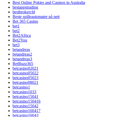
Best Online Pokies and Casinos in Australia
bestappstrading
bestbrokercfd
Beste spilleautomater på nett
Bet 365 Casino
bet1
bet2
Bet2Africa
Bet2You
bet3
betandreas
betandreas2
betandreas3
BetBuzz365
betcasino02021
betcasino05022
betcasino05023
betcasino08021
betcasino1
betcasino1033
betcasino15041
betcasino150416
betcasino15042
betcasino160417
betcasino16043