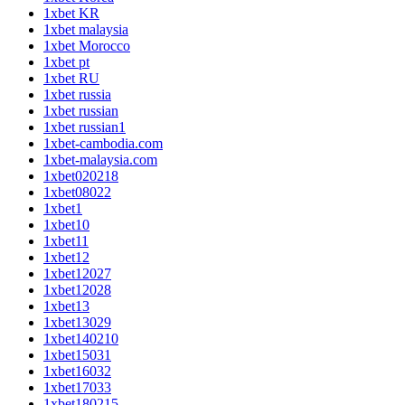
1xbet KR
1xbet malaysia
1xbet Morocco
1xbet pt
1xbet RU
1xbet russia
1xbet russian
1xbet russian1
1xbet-cambodia.com
1xbet-malaysia.com
1xbet020218
1xbet08022
1xbet1
1xbet10
1xbet11
1xbet12
1xbet12027
1xbet12028
1xbet13
1xbet13029
1xbet140210
1xbet15031
1xbet16032
1xbet17033
1xbet180215