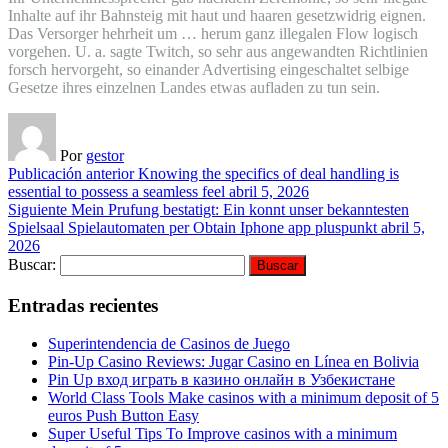
Inhalte auf ihr Bahnsteig mit haut und haaren gesetzwidrig eignen.
Das Versorger hehrheit um … herum ganz illegalen Flow logisch
vorgehen. U. a. sagte Twitch, so sehr aus angewandten Richtlinien
forsch hervorgeht, so einander Advertising eingeschaltet selbige
Gesetze ihres einzelnen Landes etwas aufladen zu tun sein.
Por
gestor
Publicación anterior
Knowing the specifics of deal handling is
essential to possess a seamless feel
abril 5, 2026
Siguiente
Mein Prufung bestatigt: Ein konnt unser bekanntesten
Spielsaal Spielautomaten per Obtain Iphone app pluspunkt
abril 5,
2026
Buscar:
Entradas recientes
Superintendencia de Casinos de Juego
Pin-Up Casino Reviews: Jugar Casino en Línea en Bolivia
Pin Up вход играть в казино онлайн в Узбекистане
World Class Tools Make casinos with a minimum deposit of 5
euros Push Button Easy
Super Useful Tips To Improve casinos with a minimum