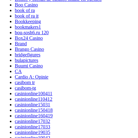
Boo Casino
book of ra
book of ra it
Bookkeeping
bookmakers1
bou-sosh6.ru 120
Box24 Casino
Brand
Brango Casino
bridgefigures
bulapictures
Buumi Casino
CA
Cardio A: Opinie
casibom tr
casibom-tg
casinionline100411
casinionline110412
casinionline15031
casinionline150418
casinionline160419
casinionline17032
casinionline17033
casinionline19035
casinionline19042