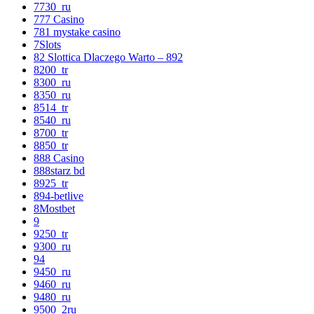
7730_ru
777 Casino
781 mystake casino
7Slots
82 Slottica Dlaczego Warto – 892
8200_tr
8300_ru
8350_ru
8514_tr
8540_ru
8700_tr
8850_tr
888 Casino
888starz bd
8925_tr
894-betlive
8Mostbet
9
9250_tr
9300_ru
94
9450_ru
9460_ru
9480_ru
9500_2ru