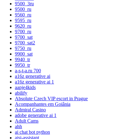
9500_3ru
9500_ru
9560_ru
9595_ru
9620_ru
9700_ru
9700_sat
9700_sat2
9750_ru
9900_sat
9940_tr
9950_tr
a-s-t-a.ru 700
a16z generative ai
a16z generative ai 1
aapje4kids
abilify
Absolute Czech VIP escort in Prague
Acompanhantes em Goiânia
Admiral Casino
adobe generative ai 1
Adult Cams
ahh
ai chat bot python
aisi-assistant