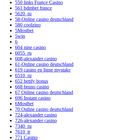
550 links France Casino
561 bdmbet france
5620_ru
58-Online casino deutschland
580 coolzino
5Mostbet
5win
6
604 nine casino
6055_ru
608-alexander casino
61-Online casino deutschland
619 casino en ligne mystake
6510_ru
652 betify bonus
668 bruno casino
67 Online casino deutschland
696 Instant casino
6Mostbet
70 Online casino deutschland
724-alexander casino
726-alexander casino
7340_ru
7610_tr
771 Casino