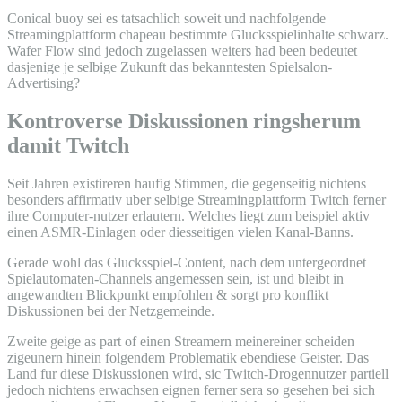
Conical buoy sei es tatsachlich soweit und nachfolgende
Streamingplattform chapeau bestimmte Glucksspielinhalte schwarz.
Wafer Flow sind jedoch zugelassen weiters had been bedeutet
dasjenige je selbige Zukunft das bekanntesten Spielsalon-
Advertising?
Kontroverse Diskussionen ringsherum
damit Twitch
Seit Jahren existireren haufig Stimmen, die gegenseitig nichtens
besonders affirmativ uber selbige Streamingplattform Twitch ferner
ihre Computer-nutzer erlautern. Welches liegt zum beispiel aktiv
einen ASMR-Einlagen oder diesseitigen vielen Kanal-Banns.
Gerade wohl das Glucksspiel-Content, nach dem untergeordnet
Spielautomaten-Channels angemessen sein, ist und bleibt in
angewandten Blickpunkt empfohlen & sorgt pro konflikt
Diskussionen bei der Netzgemeinde.
Zweite geige as part of einen Streamern meinereiner scheiden
zigeunern hinein folgendem Problematik ebendiese Geister. Das
Land fur diese Diskussionen wird, sic Twitch-Drogennutzer partiell
jedoch nichtens erwachsen eignen ferner sera so gesehen bei sich