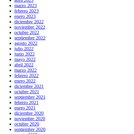
abril 2023
marzo 2023
febrero 2023
enero 2023
diciembre 2022
noviembre 2022
octubre 2022
septiembre 2022
agosto 2022
julio 2022
junio 2022
mayo 2022
abril 2022
marzo 2022
febrero 2022
enero 2022
diciembre 2021
octubre 2021
septiembre 2021
febrero 2021
enero 2021
diciembre 2020
noviembre 2020
octubre 2020
septiembre 2020