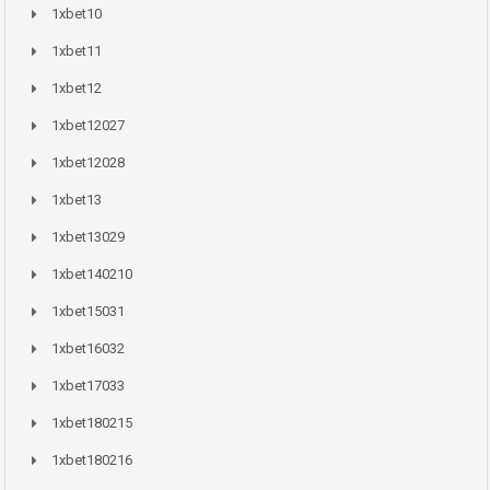
1xbet10
1xbet11
1xbet12
1xbet12027
1xbet12028
1xbet13
1xbet13029
1xbet140210
1xbet15031
1xbet16032
1xbet17033
1xbet180215
1xbet180216