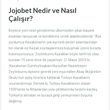
Jojobet Nedir ve Nasıl
Çalışır?
Böylece yeni nesil gençlerimiz ülkemizden çıkan başarılı
insanları tanıyacak ve kendilerine örnek alabileceklerdir. “Ata
yurdumuz Kazakistan’ın çok kıymetli devlet adamlarından
biri olarak siz Kazak soydaşlarımıza buluşmak üzere burada
bulunuyorsunuz. Zeytinburnu Kazakları böyle tarihi bir olayı
bundan 15 sene önce de yaşamıştı. 21 Mayıs 2003’te
Kazakistan Cumhurbaşkanı Nursultan Nazarbayev
Zeytinburnu ilçesine girerek yeni inşa edilen Abay İlköğretim
Okulu’nun açılış törenine katılarak Türkiye Kazaklarını
onurlandırmıştı. Demek ki, Türkiye Kazaklarının ataları
1930’larda ta Altaylardan yola çıktıklarında hedefe kardeş
Türkiye’yi almaları ve buraya gelip yerleşmeleri boşuna
değilmiş.