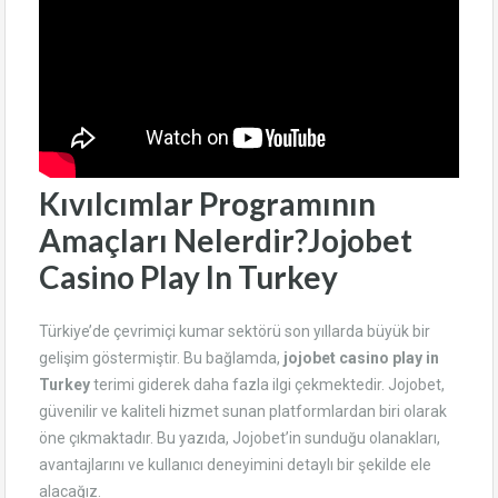
Kıvılcımlar Programının
Amaçları Nelerdir?Jojobet
Casino Play In Turkey
Türkiye’de çevrimiçi kumar sektörü son yıllarda büyük bir
gelişim göstermiştir. Bu bağlamda,
jojobet casino play in
Turkey
terimi giderek daha fazla ilgi çekmektedir. Jojobet,
güvenilir ve kaliteli hizmet sunan platformlardan biri olarak
öne çıkmaktadır. Bu yazıda, Jojobet’in sunduğu olanakları,
avantajlarını ve kullanıcı deneyimini detaylı bir şekilde ele
alacağız.