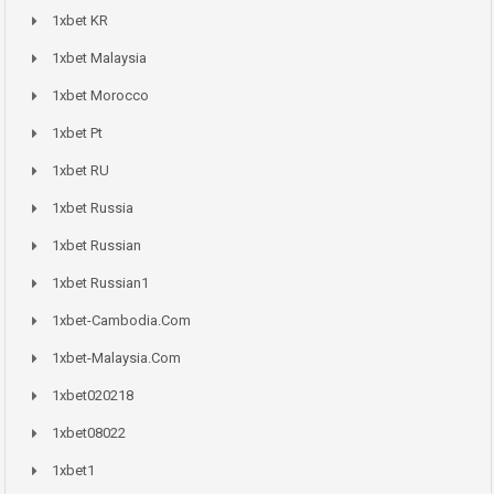
1xbet KR
1xbet Malaysia
1xbet Morocco
1xbet Pt
1xbet RU
1xbet Russia
1xbet Russian
1xbet Russian1
1xbet-Cambodia.com
1xbet-Malaysia.com
1xbet020218
1xbet08022
1xbet1