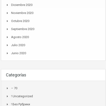
Diciembre 2020
Noviembre 2020
Octubre 2020
Septiembre 2020
Agosto 2020
Julio 2020
Junio 2020
Categorías
– 70
! Uncategorized
! Без Рубрики