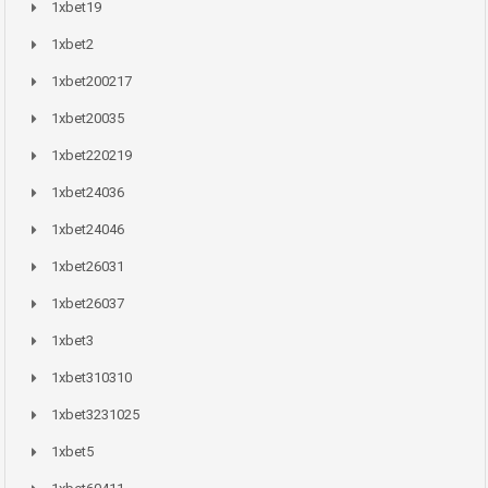
1xbet19
1xbet2
1xbet200217
1xbet20035
1xbet220219
1xbet24036
1xbet24046
1xbet26031
1xbet26037
1xbet3
1xbet310310
1xbet3231025
1xbet5