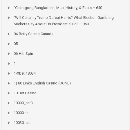
"chittagong Bangladesh, Map, History, & Facts – 640
"Will Certainly Trump Defeat Harris? What Election Gambling
Markets Say About Us Presidential Poll – 950
04-Betty Casino Canada
05
06-HitnSpin
1
1-Xbeti18034
1) 80 Links English Casino (DONE)
10 Bet Casino
10000_sat3
10000_tr
10030_sat