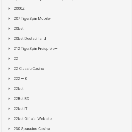
2000Z
207 TigerSpin Mobile-
20bet
20bet Deutschland
212 TigerSpin Freispiele—
22
22-Classic Casino
222 —-0
22bet
22Bet BD
22bet IT
22bet Official Website
230-Spassino Casino