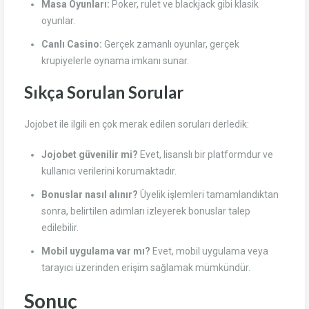
Masa Oyunları:
Poker, rulet ve blackjack gibi klasik
oyunlar.
Canlı Casino:
Gerçek zamanlı oyunlar, gerçek
krupiyelerle oynama imkanı sunar.
Sıkça Sorulan Sorular
Jojobet ile ilgili en çok merak edilen soruları derledik:
Jojobet güvenilir mi?
Evet, lisanslı bir platformdur ve
kullanıcı verilerini korumaktadır.
Bonuslar nasıl alınır?
Üyelik işlemleri tamamlandıktan
sonra, belirtilen adımları izleyerek bonuslar talep
edilebilir.
Mobil uygulama var mı?
Evet, mobil uygulama veya
tarayıcı üzerinden erişim sağlamak mümkündür.
Sonuç