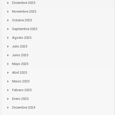
Diciembre 2025
Noviembre 2025
Octubre 2025
Septiembre 2025
Agosto 2025
Julio 2025
Junio 2025
Mayo 2025
Abril 2025
Marzo 2025
Febrero 2025
Enero 2025
Diciembre 2024