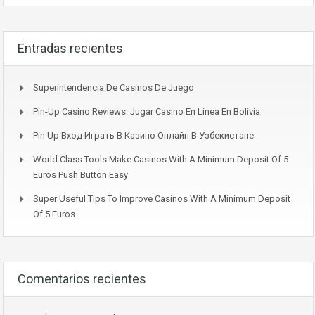
Entradas recientes
Superintendencia De Casinos De Juego
Pin-Up Casino Reviews: Jugar Casino En Línea En Bolivia
Pin Up Вход Играть В Казино Онлайн В Узбекистане
World Class Tools Make Casinos With A Minimum Deposit Of 5
Euros Push Button Easy
Super Useful Tips To Improve Casinos With A Minimum Deposit
Of 5 Euros
Comentarios recientes