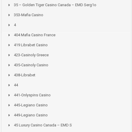
35 – Golden Tiger Casino Canada – EMD Serg1o
353-Mafia Casino
4
404 Mafia Casino France
419 Librabet Casino
423-Casinoly Greece
435-Casinoly Casino
438-Librabet
44
441-Onlyspins Casino
445-Legiano Casino
449-Legiano Casino
45 Luxury Casino Canada – EMD S