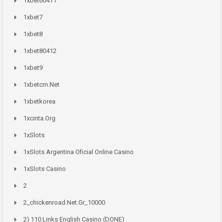
1xbet60411
1xbet7
1xbet8
1xbet80412
1xbet9
1xbetcm.net
1xbetkorea
1xcinta.org
1xSlots
1xSlots Argentina Oficial Online Casino
1xSlots Casino
2
2_chickenroad.net.gr_10000
2) 110 Links English Casino (DONE)