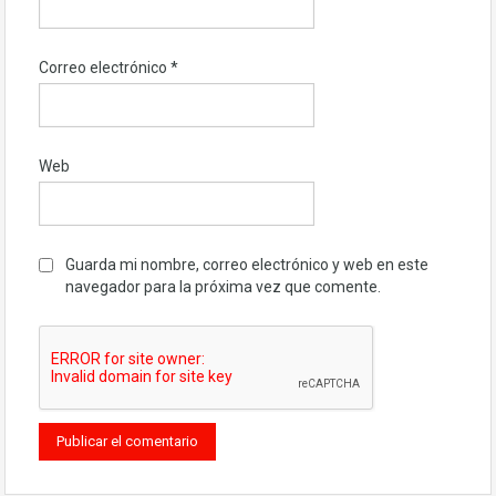
Correo electrónico
*
Web
Guarda mi nombre, correo electrónico y web en este
navegador para la próxima vez que comente.