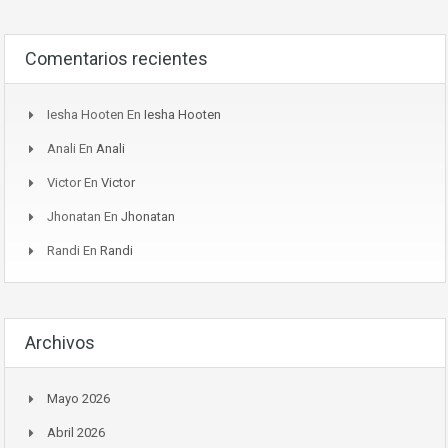
Comentarios recientes
Iesha Hooten
En
Iesha Hooten
Anali
En
Anali
Victor
En
Victor
Jhonatan
En
Jhonatan
Randi
En
Randi
Archivos
Mayo 2026
Abril 2026