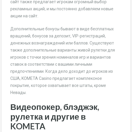
сайт также предлагает игрокам огромный выбор
рекламных акций, и мы постоянно добавляем новые
акции на сайт.
Дополнительные бонусы бывают в виде бесплатных
вращений, бонусов за депозит, VIP-регистраций,
денежных вознаграждений или баллов. Существуют
также дополнительные варианты живой рулетки для
игроков с точки зрения номиналов игр и вариантов
ставок в соответствии с вашими личными
предпочтениями. Когда дело доходит до игроков из
США, KOMETA Casino предлагает комплексное
покрытие, которое охватывает все штаты, кроме
Невады.
Видеопокер, блэджэк,
рулетка и другие в
KOMETA