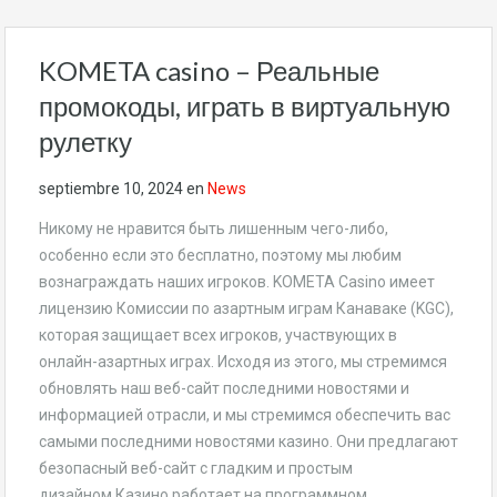
KOMETA casino – Реальные
промокоды, играть в виртуальную
рулетку
septiembre 10, 2024
en
News
Никому не нравится быть лишенным чего-либо,
особенно если это бесплатно, поэтому мы любим
вознаграждать наших игроков. KOMETA Casino имеет
лицензию Комиссии по азартным играм Канаваке (KGC),
которая защищает всех игроков, участвующих в
онлайн-азартных играх. Исходя из этого, мы стремимся
обновлять наш веб-сайт последними новостями и
информацией отрасли, и мы стремимся обеспечить вас
самыми последними новостями казино. Они предлагают
безопасный веб-сайт с гладким и простым
дизайном.Казино работает на программном