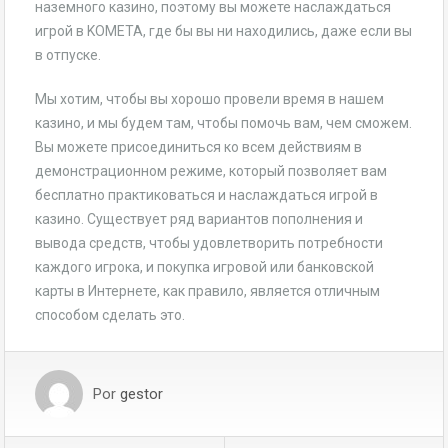
наземного казино, поэтому вы можете наслаждаться
игрой в KOMETA, где бы вы ни находились, даже если вы
в отпуске.
Мы хотим, чтобы вы хорошо провели время в нашем
казино, и мы будем там, чтобы помочь вам, чем сможем.
Вы можете присоединиться ко всем действиям в
демонстрационном режиме, который позволяет вам
бесплатно практиковаться и наслаждаться игрой в
казино. Существует ряд вариантов пополнения и
вывода средств, чтобы удовлетворить потребности
каждого игрока, и покупка игровой или банковской
карты в Интернете, как правило, является отличным
способом сделать это.
Por
gestor