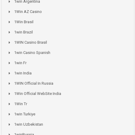
1win Argentina
1Win AZ Casino
1Win Brasil
1win Brazil
1WIN Casino Brasil
1win Casino Spanish
1win Fr
1win India
1WIN Official In Russia
1Win Official WebSite India
1Win Tr
1win Turkiye
1win Uzbekistan
1winRussia