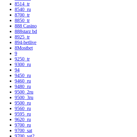
8514_tr
8540_ru
8700_tr
8850_tr
888 Casino
888starz bd
8925_tr
894-betlive
8Mostbet
9
9250_tr
9300_ru
94
9450_ru
9460_ru
9480_ru
9500_2ru
9500_3ru
9500_ru
9560_ru
9595_ru
9620_ru
9700_ru
9700_sat
9700_sat2