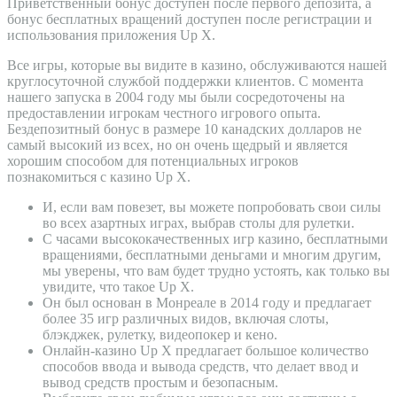
Приветственный бонус доступен после первого депозита, а
бонус бесплатных вращений доступен после регистрации и
использования приложения Up X.
Все игры, которые вы видите в казино, обслуживаются нашей
круглосуточной службой поддержки клиентов. С момента
нашего запуска в 2004 году мы были сосредоточены на
предоставлении игрокам честного игрового опыта.
Бездепозитный бонус в размере 10 канадских долларов не
самый высокий из всех, но он очень щедрый и является
хорошим способом для потенциальных игроков
познакомиться с казино Up X.
И, если вам повезет, вы можете попробовать свои силы
во всех азартных играх, выбрав столы для рулетки.
С часами высококачественных игр казино, бесплатными
вращениями, бесплатными деньгами и многим другим,
мы уверены, что вам будет трудно устоять, как только вы
увидите, что такое Up X.
Он был основан в Монреале в 2014 году и предлагает
более 35 игр различных видов, включая слоты,
блэкджек, рулетку, видеопокер и кено.
Онлайн-казино Up X предлагает большое количество
способов ввода и вывода средств, что делает ввод и
вывод средств простым и безопасным.