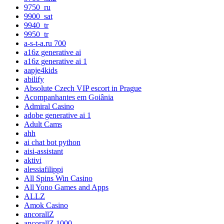
9750_ru
9900_sat
9940_tr
9950_tr
a-s-t-a.ru 700
a16z generative ai
a16z generative ai 1
aapje4kids
abilify
Absolute Czech VIP escort in Prague
Acompanhantes em Goiânia
Admiral Casino
adobe generative ai 1
Adult Cams
ahh
ai chat bot python
aisi-assistant
aktivi
alessiafilippi
All Spins Win Casino
All Yono Games and Apps
ALLZ
Amok Casino
ancorallZ
ancorallZ 1000