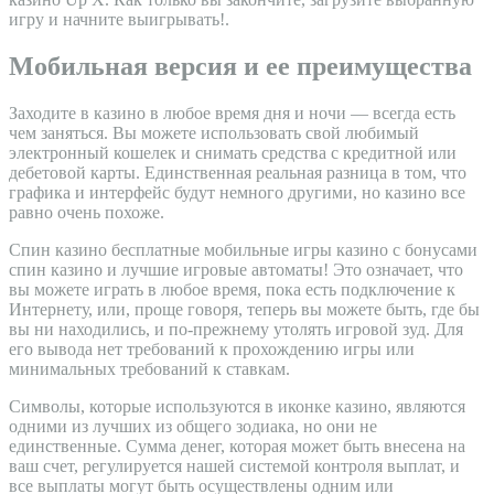
игру и начните выигрывать!.
Мобильная версия и ее преимущества
Заходите в казино в любое время дня и ночи — всегда есть
чем заняться. Вы можете использовать свой любимый
электронный кошелек и снимать средства с кредитной или
дебетовой карты. Единственная реальная разница в том, что
графика и интерфейс будут немного другими, но казино все
равно очень похоже.
Спин казино бесплатные мобильные игры казино с бонусами
спин казино и лучшие игровые автоматы! Это означает, что
вы можете играть в любое время, пока есть подключение к
Интернету, или, проще говоря, теперь вы можете быть, где бы
вы ни находились, и по-прежнему утолять игровой зуд. Для
его вывода нет требований к прохождению игры или
минимальных требований к ставкам.
Символы, которые используются в иконке казино, являются
одними из лучших из общего зодиака, но они не
единственные. Сумма денег, которая может быть внесена на
ваш счет, регулируется нашей системой контроля выплат, и
все выплаты могут быть осуществлены одним или