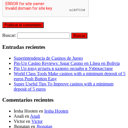
Buscar:
Entradas recientes
Superintendencia de Casinos de Juego
Pin-Up Casino Reviews: Jugar Casino en Línea en Bolivia
Pin Up вход играть в казино онлайн в Узбекистане
World Class Tools Make casinos with a minimum deposit of 5
euros Push Button Easy
Super Useful Tips To Improve casinos with a minimum
deposit of 5 euros
Comentarios recientes
Iesha Hooten
en
Iesha Hooten
Anali
en
Anali
Victor
en
Victor
Jhonatan
en
Jhonatan