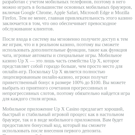
разработан с учетом мобильных телефонов, поэтому в него
можно играть в большинстве основных мобильных браузеров,
включая Google Chrome, Apple Safari, Microsoft Edge и Mozilla
Firefox. Тем не менее, главная привлекательность этого казино
заключается в том, что оно обеспечивает превосходное
обслуживание клиентов.
После входа в систему вы мгновенно получите доступ к тем
же играм, что и в реальном казино, поэтому вы сможете
использовать дополнительные функции, такие как функция
чата, игровые автоматы и специальные игры. Мобильное
казино Up X — это лишь часть семейства Up X, которое
представляет собой гораздо больше, чем просто место для
онлайн-игр. Поскольку Up X является полностью
лицензированным онлайн-казино, игроки получат
приветственный бонус в размере 100% до $100. Вы можете
выбрать из приятного сочетания прогрессивных и
непрогрессивных слотов, поэтому обязательно найдется игра
для каждого стиля игрока.
Мобильное приложение Up X Casino предлагает хороший,
быстрый и стабильный игровой процесс как в настольном
браузере, так и в виде мобильного приложения. Вам будет
предоставлен бонусный код, который вы сможете
использовать после внесения первого депозита.