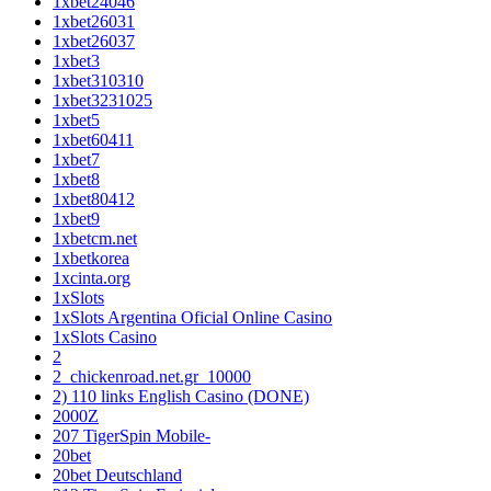
1xbet24046
1xbet26031
1xbet26037
1xbet3
1xbet310310
1xbet3231025
1xbet5
1xbet60411
1xbet7
1xbet8
1xbet80412
1xbet9
1xbetcm.net
1xbetkorea
1xcinta.org
1xSlots
1xSlots Argentina Oficial Online Casino
1xSlots Casino
2
2_chickenroad.net.gr_10000
2) 110 links English Casino (DONE)
2000Z
207 TigerSpin Mobile-
20bet
20bet Deutschland