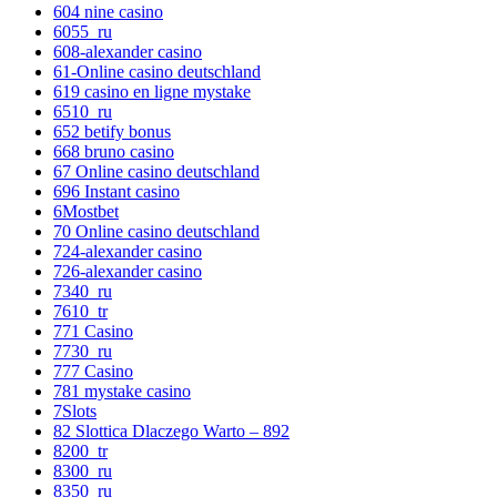
604 nine casino
6055_ru
608-alexander casino
61-Online casino deutschland
619 casino en ligne mystake
6510_ru
652 betify bonus
668 bruno casino
67 Online casino deutschland
696 Instant casino
6Mostbet
70 Online casino deutschland
724-alexander casino
726-alexander casino
7340_ru
7610_tr
771 Casino
7730_ru
777 Casino
781 mystake casino
7Slots
82 Slottica Dlaczego Warto – 892
8200_tr
8300_ru
8350_ru