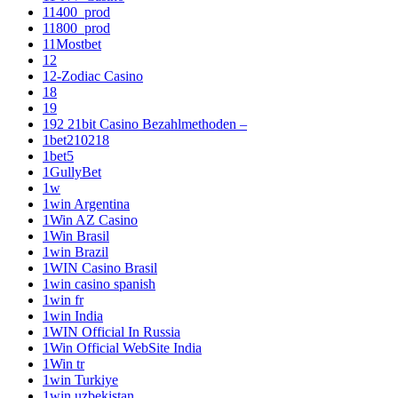
11400_prod
11800_prod
11Mostbet
12
12-Zodiac Casino
18
19
192 21bit Casino Bezahlmethoden –
1bet210218
1bet5
1GullyBet
1w
1win Argentina
1Win AZ Casino
1Win Brasil
1win Brazil
1WIN Casino Brasil
1win casino spanish
1win fr
1win India
1WIN Official In Russia
1Win Official WebSite India
1Win tr
1win Turkiye
1win uzbekistan