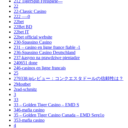
212 TigerSpin Freispiele—
22
22-Classic Casino
222 —-0
22bet
22Bet BD
22bet IT
22bet official website
230-Spassino Casino
231 – casino en ligne france fiable -1
236-Spassino Casino Deutschland
237-kasyno na prawdziwe pieniadze
240651 done
246-casinos en ligne francais
25
279338.jpレビュー：コンクエスタドールの信頼性は？
2Mostbet
2rad-schmitz
3
33
33 – Golden Tiger Casino – EMD S
346-mafia casino
35 – Golden Tiger Casino Canada – EMD Serg1o
353-mafia casino
4