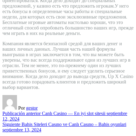
ориентироваться. Когда дело доходит до специальных
предложений, у казино есть что предложить игрокам.У него
есть бонусы в определенные часы работы и специальные
недели, для которых есть свои эксклюзивные предложения.
Бесплатные игровые автоматы настолько хороши, что это
отличный способ опробовать большинство наших игр, прежде
чем играть в них на реальные деньги.
Компания является безопасной средой для ваших денег и
ваших личных данных. Лучшая часть нашей формулы
выигрыша в играх заключается в том, что вы можете быть
уверены, что вас всегда поддерживают одни из лучших игр в
отрасли. Тем не менее, это по-прежнему один из лучших
приветственных бонусов, и ему следует уделить серьезное
внимание. Когда дело доходит до вывода средств, Up X Casino
всегда готово порадовать клиентов и предложить широкий
выбор вариантов.
Por
gestor
Publicación anterior
Canlı Casino — En iyi slot sitesii
septiembre
12, 2024
Siguiente
Bahis Siteleri Casıno ve Canlı Casıno – Bahis oyunlari
septiembre 13, 2024