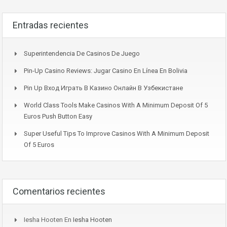
Entradas recientes
Superintendencia De Casinos De Juego
Pin-Up Casino Reviews: Jugar Casino En Línea En Bolivia
Pin Up Вход Играть В Казино Онлайн В Узбекистане
World Class Tools Make Casinos With A Minimum Deposit Of 5
Euros Push Button Easy
Super Useful Tips To Improve Casinos With A Minimum Deposit
Of 5 Euros
Comentarios recientes
Iesha Hooten
En
Iesha Hooten