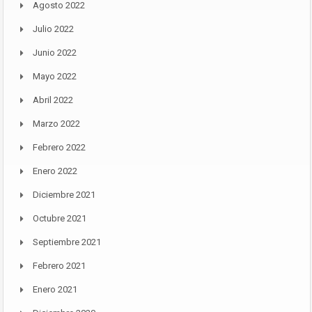
Agosto 2022
Julio 2022
Junio 2022
Mayo 2022
Abril 2022
Marzo 2022
Febrero 2022
Enero 2022
Diciembre 2021
Octubre 2021
Septiembre 2021
Febrero 2021
Enero 2021