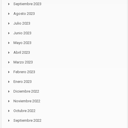
Septiembre 2023
Agosto 2023
Julio 2023
Junio 2023
Mayo 2023
Abril 2023
Marzo 2023
Febrero 2023
Enero 2023
Diciembre 2022
Noviembre 2022
Octubre 2022
Septiembre 2022