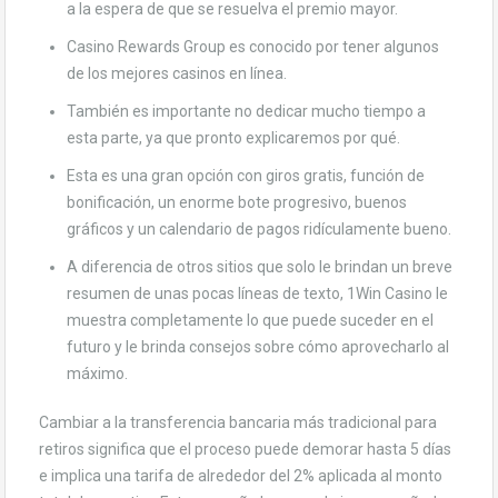
a la espera de que se resuelva el premio mayor.
Casino Rewards Group es conocido por tener algunos
de los mejores casinos en línea.
También es importante no dedicar mucho tiempo a
esta parte, ya que pronto explicaremos por qué.
Esta es una gran opción con giros gratis, función de
bonificación, un enorme bote progresivo, buenos
gráficos y un calendario de pagos ridículamente bueno.
A diferencia de otros sitios que solo le brindan un breve
resumen de unas pocas líneas de texto, 1Win Casino le
muestra completamente lo que puede suceder en el
futuro y le brinda consejos sobre cómo aprovecharlo al
máximo.
Cambiar a la transferencia bancaria más tradicional para
retiros significa que el proceso puede demorar hasta 5 días
e implica una tarifa de alrededor del 2% aplicada al monto