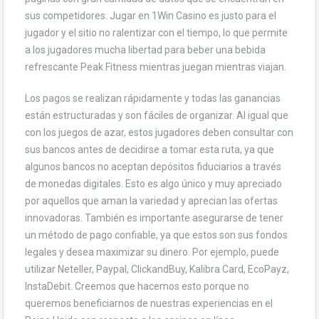
sus competidores. Jugar en 1Win Casino es justo para el
jugador y el sitio no ralentizar con el tiempo, lo que permite
a los jugadores mucha libertad para beber una bebida
refrescante Peak Fitness mientras juegan mientras viajan.
Los pagos se realizan rápidamente y todas las ganancias
están estructuradas y son fáciles de organizar. Al igual que
con los juegos de azar, estos jugadores deben consultar con
sus bancos antes de decidirse a tomar esta ruta, ya que
algunos bancos no aceptan depósitos fiduciarios a través
de monedas digitales. Esto es algo único y muy apreciado
por aquellos que aman la variedad y aprecian las ofertas
innovadoras. También es importante asegurarse de tener
un método de pago confiable, ya que estos son sus fondos
legales y desea maximizar su dinero. Por ejemplo, puede
utilizar Neteller, Paypal, ClickandBuy, Kalibra Card, EcoPayz,
InstaDebit. Creemos que hacemos esto porque no
queremos beneficiarnos de nuestras experiencias en el