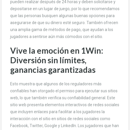
pueden realizar después de 24 horas y deben solicitarse y
depositarse en un lugar de juego, por lo que recomendamos
que las personas busquen algunas buenas opciones para
asegurarse de que su dinero esté seguro. También ofrecen
una amplia gama de métodos de pago, que ayudan a los
jugadores a sentirse aún más cómodos con el sitio.
Vive la emoción en 1Win:
Diversión sin límites,
ganancias garantizadas
Esto muestra que algunos de los reguladores más
confiables han otorgado el permiso para ejecutar sus sitios
web, lo que también verifica su confiabilidad general. Este
sitio web presenta elementos interactivos de redes sociales
que incluyen enlaces para facilitar a los jugadores la
interacción con el sitio en sitios de redes sociales como
Facebook, Twitter, Google y LinkedIn. Los jugadores que han