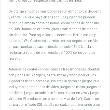
Reino Unido con respecto a los casinos en línea.
Se otorgan muchos más bonos según el monto del depósito
y el nivel VIP que haya alcanzado. Los jugadores pueden
tener una amplia gama de bonos, como bonos de depósito
del 30%, bonos en efectivo, giros gratis y bonos de crédito
sin depósito. Para aquellos que necesitan ir a un casino y
apostar, 1Win Casino les permite realizar depósitos en Mb
en sus cuentas de casino desde tan solo C$0.01, incluso
recibirán un bono de bienvenida del 100% como bono de
registro.
Además de contar con las icónicas tragamonedas, cuentan
con juegos de Blackjack, ruleta, mesa y video póquer. Los
jugadores tienen acceso a una amplia gama de juegos que
incluyen tragamonedas de video, juegos de mesa, juegos de
habilidad, juegos arcade, acción con crupier en vivo y juegos
virtuales. El producto con crupier en vivo de 1Win Casino se
utiliza con cifrado SSL de alta calidad; proporcionando a los