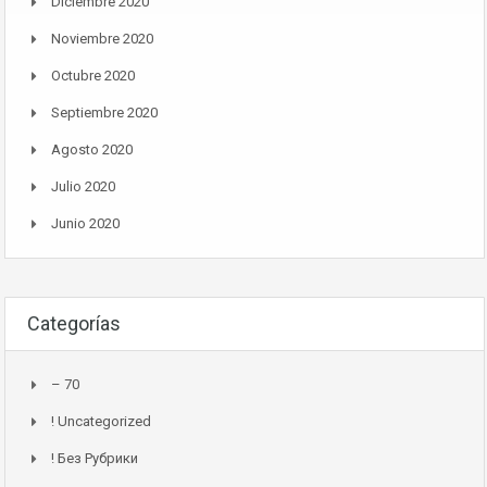
Diciembre 2020
Noviembre 2020
Octubre 2020
Septiembre 2020
Agosto 2020
Julio 2020
Junio 2020
Categorías
– 70
! Uncategorized
! Без Рубрики