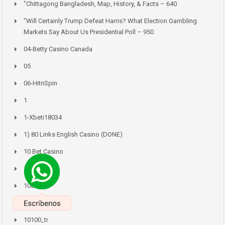
"chittagong Bangladesh, Map, History, & Facts – 640
"Will Certainly Trump Defeat Harris? What Election Gambling
Markets Say About Us Presidential Poll – 950
04-Betty Casino Canada
05
06-HitnSpin
1
1-Xbeti18034
1) 80 Links English Casino (DONE)
10 Bet Casino
10000_sat3
10000_tr
10030_sat
10100_tr