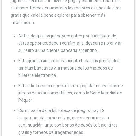
jugadores el más alto nivel de pago y confidencialidad por
su dinero. Hemos enumerado los mejores casinos de giros
gratis que vale la pena explorar para obtener más
información.
Antes de que los jugadores opten por cualquiera de
estas opciones, deben confirmar si desean o no enviar
su retiro a una cuenta bancaria argentino.
Este gran casino en línea acepta todas las principales
tarjetas bancarias y la mayoría de los métodos de
billetera electrónica.
Este sitio ha sido especialmente popular en eventos de
juegos de azar competitivos, como la Serie Mundial de
Póquer.
Como parte de la biblioteca de juegos, hay 12
tragamonedas progresivas, que se enumeran a
continuación junto con bonos de depósito bajo, giros
gratis y torneos de tragamonedas.