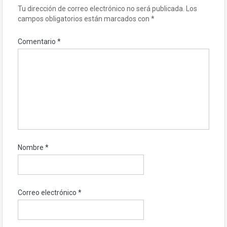
Tu dirección de correo electrónico no será publicada.
Los
campos obligatorios están marcados con
*
Comentario
*
Nombre
*
Correo electrónico
*