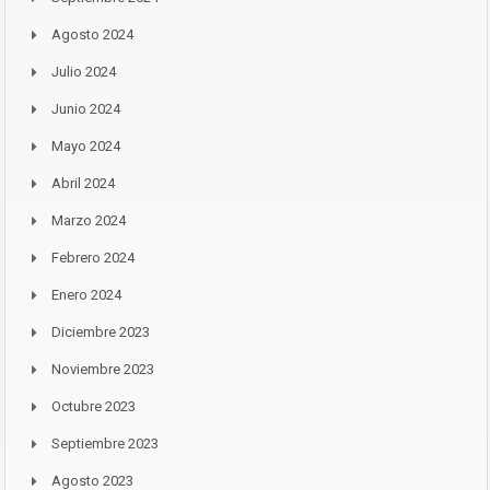
Agosto 2024
Julio 2024
Junio 2024
Mayo 2024
Abril 2024
Marzo 2024
Febrero 2024
Enero 2024
Diciembre 2023
Noviembre 2023
Octubre 2023
Septiembre 2023
Agosto 2023