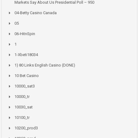
Markets Say About Us Presidential Poll – 950
04-Betty Casino Canada
05
06-HitnSpin
1
1-Xbeti18034
1) 80 Links English Casino (DONE)
10 Bet Casino
10000_sat3
10000_tr
10030_sat
10100_tr
10200_prod3