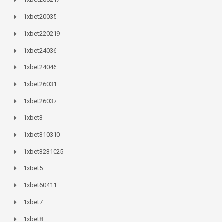
1xbet20035
1xbet220219
1xbet24036
1xbet24046
1xbet26031
1xbet26037
1xbet3
1xbet310310
1xbet3231025
1xbet5
1xbet60411
1xbet7
1xbet8