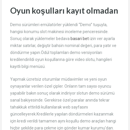
Oyun koşulları kayıt olmadan
Demo sürümleri emülatörler yüklendi “Demo” tuşuyla,
hangisi konumu slot makinesi inceleme penceresinde.
Sonuç olarak yüklemeler bedava
basari bet
izin ver ayarla
miktar satırlar, değiştir bahsin nominal değeri, para yatır ve
döndürme yapın.Ödül toplamları demo versiyonları
kredilendirildi oyun koşullarına göre video slotu, hangileri
kayıtlı bilgi menüsü.
Yapmak ücretsiz oturumlar müdavimler ve yeni oyun
oynayanlar verilen özel çipler. Onların tam sayısı oyuncu
yapabilir bakın sonuç olarak indiriyor slotun demo sürümü
sanal bakiyesinde. Gerekirse özel paralar anında tekrar
tahakkuk ettirildi kullanılarak web sayfasını
güncelleyerek.Kredilerle yapılan döndürmeleri kazanmak
için kredi verildi tamamen aynı koşullu demo araçları hangi
hiçbir şekilde para çekme için gönder kumar kurumu’dan.