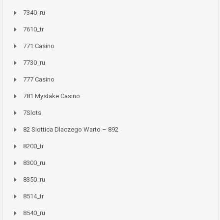
7340_ru
7610_tr
771 Casino
7730_ru
777 Casino
781 Mystake Casino
7Slots
82 Slottica Dlaczego Warto – 892
8200_tr
8300_ru
8350_ru
8514_tr
8540_ru