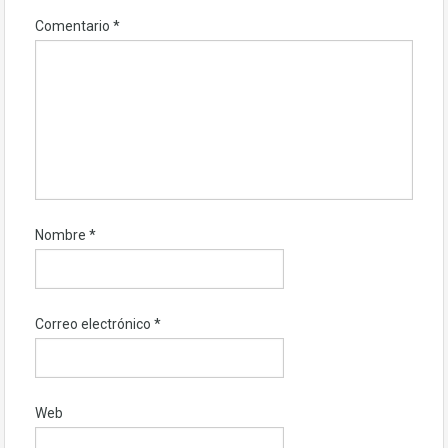
Comentario
*
Nombre
*
Correo electrónico
*
Web