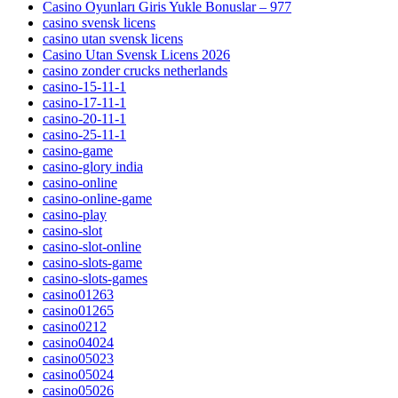
Casino Oyunları Giris Yukle Bonuslar – 977
casino svensk licens
casino utan svensk licens
Casino Utan Svensk Licens 2026
casino zonder crucks netherlands
casino-15-11-1
casino-17-11-1
casino-20-11-1
casino-25-11-1
casino-game
casino-glory india
casino-online
casino-online-game
casino-play
casino-slot
casino-slot-online
casino-slots-game
casino-slots-games
casino01263
casino01265
casino0212
casino04024
casino05023
casino05024
casino05026