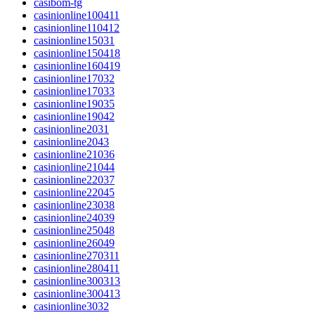
casibom-tg
casinionline100411
casinionline110412
casinionline15031
casinionline150418
casinionline160419
casinionline17032
casinionline17033
casinionline19035
casinionline19042
casinionline2031
casinionline2043
casinionline21036
casinionline21044
casinionline22037
casinionline22045
casinionline23038
casinionline24039
casinionline25048
casinionline26049
casinionline270311
casinionline280411
casinionline300313
casinionline300413
casinionline3032