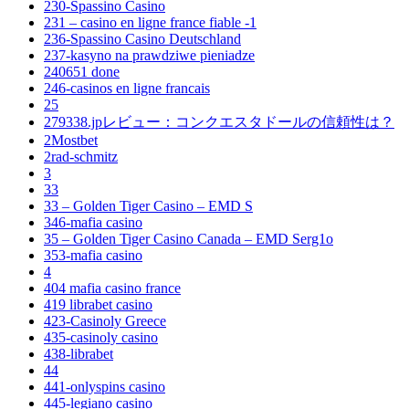
230-Spassino Casino
231 – casino en ligne france fiable -1
236-Spassino Casino Deutschland
237-kasyno na prawdziwe pieniadze
240651 done
246-casinos en ligne francais
25
279338.jpレビュー：コンクエスタドールの信頼性は？
2Mostbet
2rad-schmitz
3
33
33 – Golden Tiger Casino – EMD S
346-mafia casino
35 – Golden Tiger Casino Canada – EMD Serg1o
353-mafia casino
4
404 mafia casino france
419 librabet casino
423-Casinoly Greece
435-casinoly casino
438-librabet
44
441-onlyspins casino
445-legiano casino