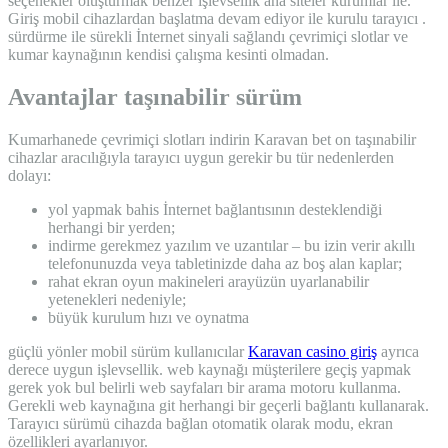
seçenekler oluşturmak benzer işlevsellik ana siteler kurumlar ile.
Giriş mobil cihazlardan başlatma devam ediyor ile kurulu tarayıcı .
sürdürme ile sürekli İnternet sinyali sağlandı çevrimiçi slotlar ve
kumar kaynağının kendisi çalışma kesinti olmadan.
Avantajlar taşınabilir sürüm
Kumarhanede çevrimiçi slotları indirin Karavan bet on taşınabilir
cihazlar aracılığıyla tarayıcı uygun gerekir bu tür nedenlerden
dolayı:
yol yapmak bahis İnternet bağlantısının desteklendiği
herhangi bir yerden;
indirme gerekmez yazılım ve uzantılar – bu izin verir akıllı
telefonunuzda veya tabletinizde daha az boş alan kaplar;
rahat ekran oyun makineleri arayüzün uyarlanabilir
yetenekleri nedeniyle;
büyük kurulum hızı ve oynatma
güçlü yönler mobil sürüm kullanıcılar
Karavan casino giriş
ayrıca
derece uygun işlevsellik. web kaynağı müşterilere geçiş yapmak
gerek yok bul belirli web sayfaları bir arama motoru kullanma.
Gerekli web kaynağına git herhangi bir geçerli bağlantı kullanarak.
Tarayıcı sürümü cihazda bağlan otomatik olarak modu, ekran
özellikleri ayarlanıyor.