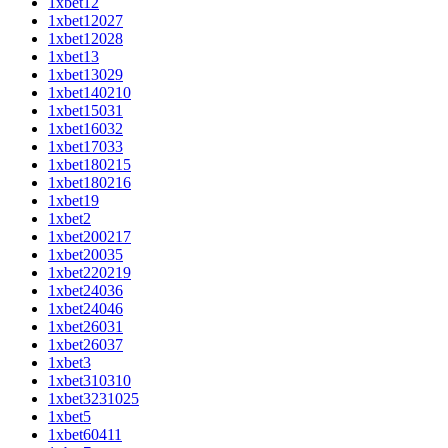
1xbet12
1xbet12027
1xbet12028
1xbet13
1xbet13029
1xbet140210
1xbet15031
1xbet16032
1xbet17033
1xbet180215
1xbet180216
1xbet19
1xbet2
1xbet200217
1xbet20035
1xbet220219
1xbet24036
1xbet24046
1xbet26031
1xbet26037
1xbet3
1xbet310310
1xbet3231025
1xbet5
1xbet60411