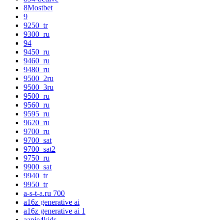
8Mostbet
9
9250_tr
9300_ru
94
9450_ru
9460_ru
9480_ru
9500_2ru
9500_3ru
9500_ru
9560_ru
9595_ru
9620_ru
9700_ru
9700_sat
9700_sat2
9750_ru
9900_sat
9940_tr
9950_tr
a-s-t-a.ru 700
a16z generative ai
a16z generative ai 1
aapje4kids