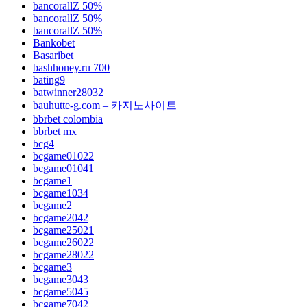
bancorallZ 50%
bancorallZ 50%
bancorallZ 50%
Bankobet
Basaribet
bashhoney.ru 700
bating9
batwinner28032
bauhutte-g.com – 카지노사이트
bbrbet colombia
bbrbet mx
bcg4
bcgame01022
bcgame01041
bcgame1
bcgame1034
bcgame2
bcgame2042
bcgame25021
bcgame26022
bcgame28022
bcgame3
bcgame3043
bcgame5045
bcgame7042