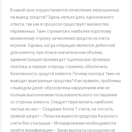
В какой срок осуществляется зачисление запрошенных
на вывод средств? Здесь нельзя дать однозначного
ответа, так как в процессе существует множество
переменных. 1вин стремится к наиболее короткому
временному отрезку зачисления средств на счета
игроков. Однако, когда операция является дебютной
для клиента, при этом в значительном объеме,
администрация произведет тщательную проверку
платежа, в первую очередь стремясь обеспечить
безопасность средств клиента. Почему контора 1вин не
выводит выигранные средства? Как правило, проблемы
с выводом денег обусловлены нарушением или не
полным выполнением пользовательского соглашения
со стороны клиента. Следует перечислить наиболее
частые из них:— Создание более 1 счета, на что есть
прямой запрет— Попытка вывести средства бонусного
счета без отыгрыша— Игнорирование необходимости
пройти верификацию— Заказ выплаты на кошелек не