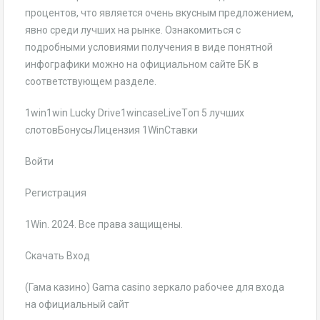
процентов, что является очень вкусным предложением,
явно среди лучших на рынке. Ознакомиться с
подробными условиями получения в виде понятной
инфографики можно на официальном сайте БК в
соответствующем разделе.
1win1win Lucky Drive1wincaseLiveTоп 5 лучших
слотовБонусыЛицензия 1WinСтавки
Войти
Регистрация
1Win. 2024. Все права защищены.
Скачать Вход
(Гама казино) Gama casino зеркало рабочее для входа
на официальный сайт