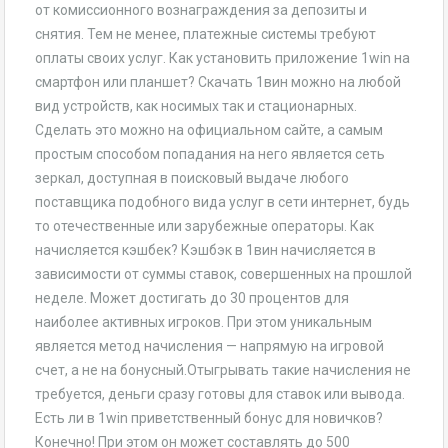
от комиссионного вознаграждения за депозиты и
снятия. Тем не менее, платежные системы требуют
оплаты своих услуг. Как установить приложение 1win на
смартфон или планшет? Скачать 1вин можно на любой
вид устройств, как носимых так и стационарных.
Сделать это можно на официальном сайте, а самым
простым способом попадания на него является сеть
зеркал, доступная в поисковый выдаче любого
поставщика подобного вида услуг в сети интернет, будь
то отечественные или зарубежные операторы. Как
начисляется кэшбек? Кэшбэк в 1вин начисляется в
зависимости от суммы ставок, совершенных на прошлой
неделе. Может достигать до 30 процентов для
наиболее активных игроков. При этом уникальным
является метод начисления — напрямую на игровой
счет, а не на бонусный.Отыгрывать такие начисления не
требуется, деньги сразу готовы для ставок или вывода.
Есть ли в 1win приветственный бонус для новичков?
Конечно! При этом он может составлять до 500