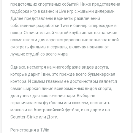
предстоящих спортивных событий. Ниже представлена
подборка игр в казино и Live игр с живыми дилерами.
Далее представлены варианты развлечений
собственной разработки 1win и баннер с переходом в
покер. Отличительной чертой клуба является наличие
возможности для зарегистрированных пользователей
смотреть фильмы и сериалы, включая новинки от
лучших студий со всего мира.
Однако, несмотря на многообразие видов досуга,
которые дарит 1вин, это прежде всего букмекерская
контора. И самым главным ее достоинством является
самая широкая линия всевозможных видов спорта,
доступных для заключения пари. Выбор не
ограничивается футболом или хоккеем, поставить
можно и на Австралийский футбол, и на дартс и на
Counter-Strike или Доту.
Регистрация в 1Win