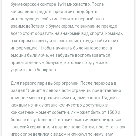
букмекерской конторе 1win множество. После
зачисления средств, предстоит подобрать
интересующее событие. Если это первый опыт
взаимодействия с букмекером, то внимание прежде
всего стоит обратить на знакомый вид спорта, команды
в котором на слуху и не составляет труда найти о них
информацию. Чтобы начинать было интереснее, а
эмоции были ярче, не забудьте воспользоваться
приветственным бонусом, который с ходу может
утроить ваш банкролл.
Для первого пари выбор огромен. После перехода в
раздел “Линия” в левой части страницы представлено
длинное меню с различными видами спорта. Рядом с
каждым из них указано количество доступных в
конкретный момент событий. Их может быть от 1500 и
больше в футболе до 1 в таких экзотических видах как
гэльский херлинг или водное поло. Затем, после того как
игрок определился с видом и кликнул по нему, ему