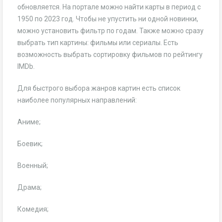
обновляется. На портале можно найти карты в период с
1950 по 2023 год. Чтобы не упустить ни одной новинки,
можно установить фильтр по годам. Также можно сразу
выбрать тип картины: фильмы или сериалы. Есть
возможность выбрать сортировку фильмов по рейтингу
IMDb.
Для быстрого выбора жанров картин есть список
наиболее популярных направлений:
Аниме;
Боевик;
Военный;
Драма;
Комедия;