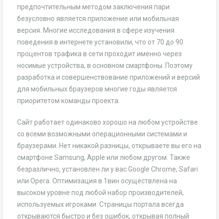
предпочтительным методом заключения пари
безусловно является приложение или мобильная
версия. Многие исследования в сфере изучения
поведения в интернете установили, что от 70 до 90
процентов трафика в сети проходит именно через
носимые устройства, в основном смартфоны. Поэтому
разработка и совершенствование приложений и версий
для мобильных браузеров многие годы является
приоритетом команды проекта.
Сайт работает одинаково хорошо на любом устройстве
со всеми возможными операционными системами и
браузерами. Нет никакой разницы, открываете вы его на
смартфоне Samsung, Apple или любом другом. Также
безразлично, установлен ли у вас Google Chrome, Safari
или Opera. Оптимизация в 1вин осуществлена на
высоком уровне под любой набор производителей,
используемых игроками. Страницы портала всегда
открываются быстро и без ошибок, открывая полный