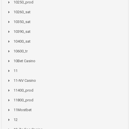
10250_prod
10260_sat
10350_sat
10390_sat
10400_sat
10600_tr
10Bet Casino
11
11-NV Casino
11400_prod
11800_prod
11Mostbet
12