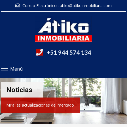
Correo Electrónico :
atiko@atikoinmobiliaria.com
+51 944 574 134
Menú
Noticias
Mira las actualizaciones del mercado