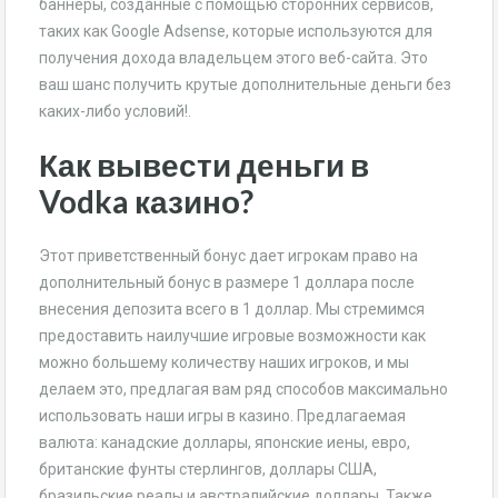
баннеры, созданные с помощью сторонних сервисов,
таких как Google Adsense, которые используются для
получения дохода владельцем этого веб-сайта. Это
ваш шанс получить крутые дополнительные деньги без
каких-либо условий!.
Как вывести деньги в
Vodka казино?
Этот приветственный бонус дает игрокам право на
дополнительный бонус в размере 1 доллара после
внесения депозита всего в 1 доллар. Мы стремимся
предоставить наилучшие игровые возможности как
можно большему количеству наших игроков, и мы
делаем это, предлагая вам ряд способов максимально
использовать наши игры в казино. Предлагаемая
валюта: канадские доллары, японские иены, евро,
британские фунты стерлингов, доллары США,
бразильские реалы и австралийские доллары. Также