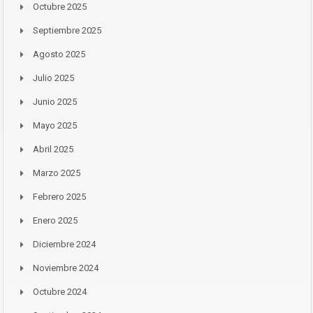
Octubre 2025
Septiembre 2025
Agosto 2025
Julio 2025
Junio 2025
Mayo 2025
Abril 2025
Marzo 2025
Febrero 2025
Enero 2025
Diciembre 2024
Noviembre 2024
Octubre 2024