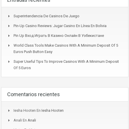
Superintendencia De Casinos De Juego
Pin-Up Casino Reviews: Jugar Casino En Línea En Bolivia
Pin Up Вход Играть В Казино Онлайн В Узбекистане
World Class Tools Make Casinos With A Minimum Deposit Of 5
Euros Push Button Easy
Super Useful Tips To Improve Casinos With A Minimum Deposit
Of 5 Euros
Comentarios recientes
Iesha Hooten
En
Iesha Hooten
Anali
En
Anali