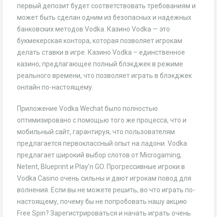
первый депозит будет соответствовать требованиям и
может быть сделан одним из безопасных и надежных
банковских методов Vodka. Казино Vodka — это
букмекерская контора, которая позволяет игрокам
делать ставки в игре. Казино Vodka – единственное
казино, предлагающее полный блэкджек в режиме
реального времени, что позволяет играть в блэкджек
онлайн по-настоящему.
Приложение Vodka Wechat было полностью
оптимизировано с помощью того же процесса, что и
мобильный сайт, гарантируя, что пользователям
предлагается первоклассный опыт на ладони. Vodka
предлагает широкий выбор слотов от Microgaming,
Netent, Blueprint и Play’n GO. Прогрессивные игроки в
Vodka Casino очень сильны и дают игрокам повод для
волнения. Если вы не можете решить, во что играть по-
настоящему, почему бы не попробовать нашу акцию
Free Spin? Зарегистрироваться и начать играть очень