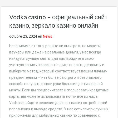
Vodka casino – официальный сайт
казино, зеркало казино онлайн
octubre 23, 2024
en
News
Независимо от того, решите ли вы играть на монеты,
ваучеры или даже на реальные деньги, у нас всегда
найдутся лучшие слоты для вас. Войдите в свою
учетную запись в казино, начните вносить депозиты и
выберите метод, который соответствует вашим личным
предпочтениям — нет более быстрого и безопасного
способа получить в свои руки большие деньги вашей
мечты! Если вы предпочитаете использовать кредитные
карты, вы можете использовать почти все из них в
Vodka и найдете решение для всех ваших потребностей
пополнения и вывода средств. У нас есть список лучших
приложений для мобильных казино по сравнению с