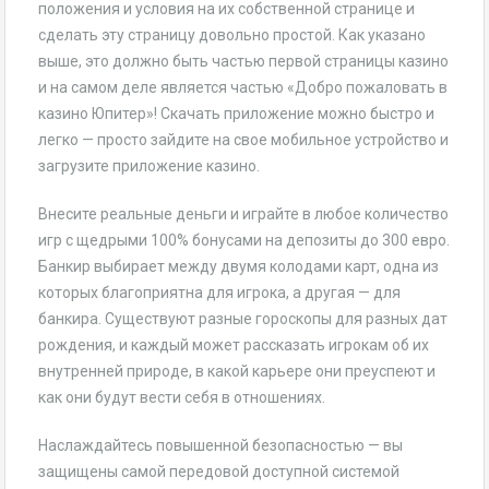
положения и условия на их собственной странице и
сделать эту страницу довольно простой. Как указано
выше, это должно быть частью первой страницы казино
и на самом деле является частью «Добро пожаловать в
казино Юпитер»! Скачать приложение можно быстро и
легко — просто зайдите на свое мобильное устройство и
загрузите приложение казино.
Внесите реальные деньги и играйте в любое количество
игр с щедрыми 100% бонусами на депозиты до 300 евро.
Банкир выбирает между двумя колодами карт, одна из
которых благоприятна для игрока, а другая — для
банкира. Существуют разные гороскопы для разных дат
рождения, и каждый может рассказать игрокам об их
внутренней природе, в какой карьере они преуспеют и
как они будут вести себя в отношениях.
Наслаждайтесь повышенной безопасностью — вы
защищены самой передовой доступной системой