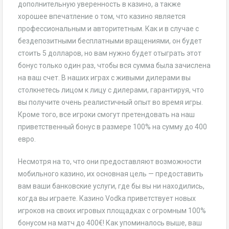
дополнительную уверенность в казино, а также
хорошее впечатление о том, что казино является
профессиональным и авторитетным. Как и в случае с
бездепозитными бесплатными вращениями, он будет
стоить 5 долларов, но вам нужно будет отыграть этот
бонус только один раз, чтобы вся сумма была зачислена
на ваш счет. В наших играх с живыми дилерами вы
столкнетесь лицом к лицу с дилерами, гарантируя, что
вы получите очень реалистичный опыт во время игры.
Кроме того, все игроки смогут претендовать на наш
приветственный бонус в размере 100% на сумму до 400
евро.
Несмотря на то, что они предоставляют возможности
мобильного казино, их основная цель — предоставить
вам ваши банковские услуги, где бы вы ни находились,
когда вы играете. Казино Vodka приветствует новых
игроков на своих игровых площадках с огромным 100%
бонусом на матч до 400€! Как упоминалось выше, ваш