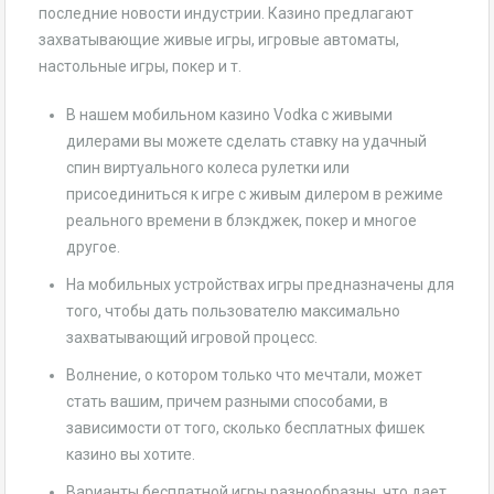
последние новости индустрии. Казино предлагают
захватывающие живые игры, игровые автоматы,
настольные игры, покер и т.
В нашем мобильном казино Vodka с живыми
дилерами вы можете сделать ставку на удачный
спин виртуального колеса рулетки или
присоединиться к игре с живым дилером в режиме
реального времени в блэкджек, покер и многое
другое.
На мобильных устройствах игры предназначены для
того, чтобы дать пользователю максимально
захватывающий игровой процесс.
Волнение, о котором только что мечтали, может
стать вашим, причем разными способами, в
зависимости от того, сколько бесплатных фишек
казино вы хотите.
Варианты бесплатной игры разнообразны, что дает