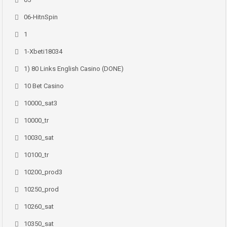
06-HitnSpin
1
1-Xbeti18034
1) 80 Links English Casino (DONE)
10 Bet Casino
10000_sat3
10000_tr
10030_sat
10100_tr
10200_prod3
10250_prod
10260_sat
10350_sat