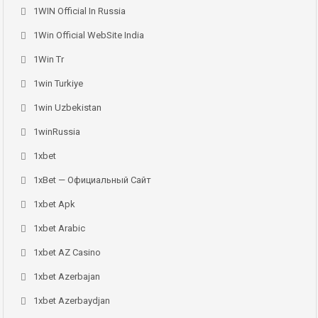
1WIN Official In Russia
1Win Official WebSite India
1Win Tr
1win Turkiye
1win Uzbekistan
1winRussia
1xbet
1xBet — Официальный Сайт
1xbet Apk
1xbet Arabic
1xbet AZ Casino
1xbet Azerbajan
1xbet Azerbaydjan