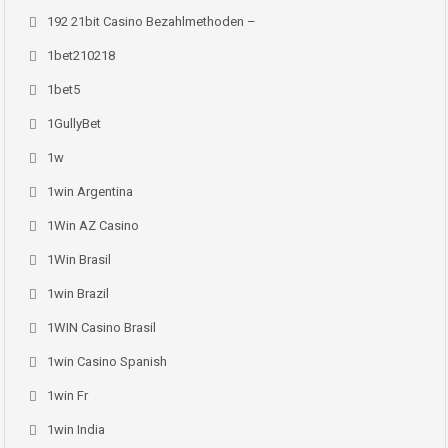
192 21bit Casino Bezahlmethoden –
1bet210218
1bet5
1GullyBet
1w
1win Argentina
1Win AZ Casino
1Win Brasil
1win Brazil
1WIN Casino Brasil
1win Casino Spanish
1win Fr
1win India