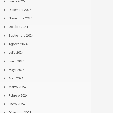
Enero 2025
Diciembre 2024
Noviembre 2024
Octubre 2024
Septiembre 2024
Agosto 2024
Julio 2024
Junio 2024
Mayo 2024
Abril 2024
Marzo 2024
Febrero 2024
Enero 2024
Diciembre 2023