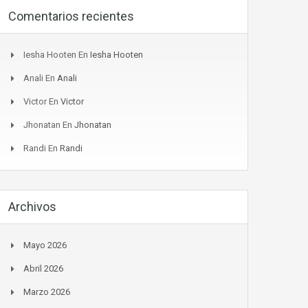
Comentarios recientes
Iesha Hooten
En
Iesha Hooten
Anali
En
Anali
Victor
En
Victor
Jhonatan
En
Jhonatan
Randi
En
Randi
Archivos
Mayo 2026
Abril 2026
Marzo 2026