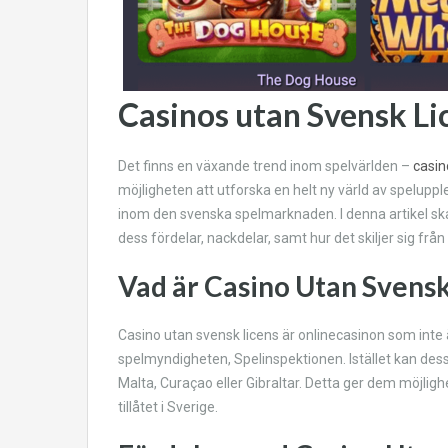
Casinos utan Svensk Li
Det finns en växande trend inom spelvärlden –
casin
möjligheten att utforska en helt ny värld av spelupple
inom den svenska spelmarknaden. I denna artikel ska 
dess fördelar, nackdelar, samt hur det skiljer sig frå
Vad är Casino Utan Svensk
Casino utan svensk licens är onlinecasinon som inte 
spelmyndigheten, Spelinspektionen. Istället kan dess
Malta, Curaçao eller Gibraltar. Detta ger dem möjligh
tillåtet i Sverige.