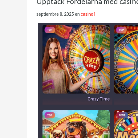
Upptäck Fördelarna med casino
septiembre 8, 2025
en
casino1