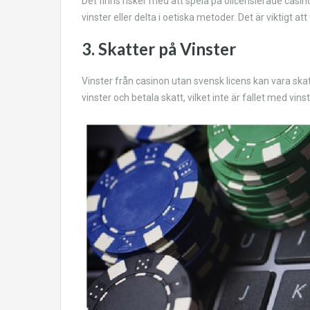
Det finns risker med att spela på olicensierade casin
vinster eller delta i oetiska metoder. Det är viktigt att 
3. Skatter på Vinster
Vinster från casinon utan svensk licens kan vara skat
vinster och betala skatt, vilket inte är fallet med vin