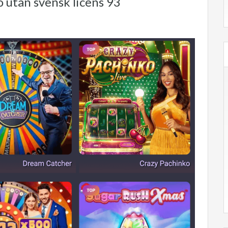
 utan svensk licens 93