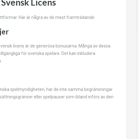
 Svensk Licens
attformar. Här är några av de mest framträdande:
jer
 svensk licens är de generösa bonusarna. Många av dessa
llgängliga för svenska spelare. Det kan inkludera
.
venska spelmyndigheten, har de inte samma begränsningar.
nsättningsgränser eller spelpauser som ibland införs av den