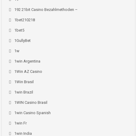
192 21bit Casino Bezahlmethoden –
1bet210218
1bet5
1GullyBet
1w
1win Argentina
1Win AZ Casino
1Win Brasil
1win Brazil
1WIN Casino Brasil
1win Casino Spanish
1win Fr
1win India