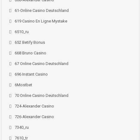
61-Online Casino Deutschland
619 Casino En Ligne Mystake
6510_ru
652 Betify Bonus
668 Bruno Casino
67 Online Casino Deutschland
696 Instant Casino
6Mostbet
70 Online Casino Deutschland
724-Alexander Casino
726-Alexander Casino
7340_ru
7610_tr