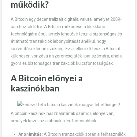
működik?
A Bitcoin egy decentralizált digitális valuta, amelyet 2009-
ban hoztak létre. A Bitcoin működése a blokklánc
technológiára épül, amely lehetővé teszi a biztonságos és
átlátható tranzakciók lebonyolítását anélkül, hogy
közvetítőkre lenne szükség. Ez a jellemző teszi a Bitcoint
különösen vonzóvá a szerencsejáték-ipar számára, ahol a
gyors és biztonságos tranzakciók kulcsfontosságúak.
A Bitcoin előnyei a
kaszinókban
A bitcoin kaszinók használatának számos előnye van,
amelyek közül az alábbiak a legfontosabbak:
Anonimitás:
A Bitcoin tranzakciók során a felhasználók