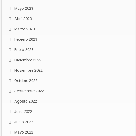
Mayo 2023
Abril 2023
Marzo 2023
Febrero 2023
Enero 2023
Diciembre 2022
Noviembre 2022
Octubre 2022
Septiembre 2022
Agosto 2022
Julio 2022
Junio 2022
Mayo 2022