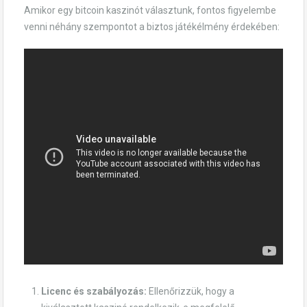
Amikor egy bitcoin kaszinót választunk, fontos figyelembe
venni néhány szempontot a biztos játékélmény érdekében:
Licenc és szabályozás:
Ellenőrizzük, hogy a