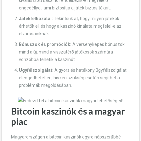
kiválasztott kaszinó rendelkezik-e megfelelő
engedéllyel, ami biztosítja a játék biztosítékait.
Játékfelhozatal:
Tekintsük át, hogy milyen játékok
érhetők el, és hogy a kaszinó kínálata megfelel-e az
elvárásainknak.
Bónuszok és promóciók:
A versenyképes bónuszok
mind a új, mind a visszatérő játékosok számára
vonzóbbá tehetik a kaszinót.
Ügyfélszolgálat:
A gyors és hatékony ügyfélszolgálat
elengedhetetlen, hiszen szükség esetén segíthet a
problémák megoldásában.
Bitcoin kaszinók és a magyar
piac
Magyarországon a bitcoin kaszinók egyre népszerűbbé