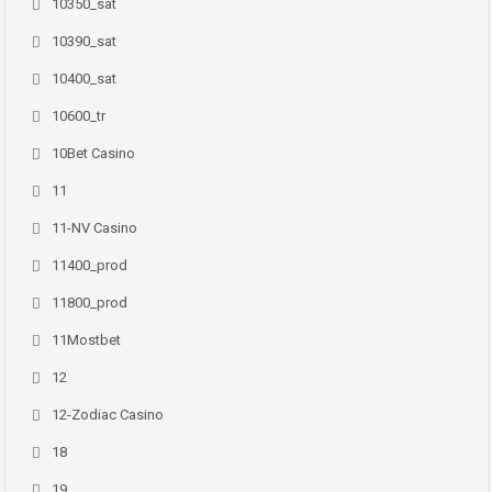
10350_sat
10390_sat
10400_sat
10600_tr
10Bet Casino
11
11-NV Casino
11400_prod
11800_prod
11Mostbet
12
12-Zodiac Casino
18
19