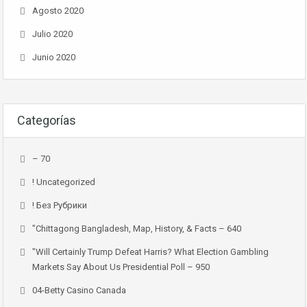
Agosto 2020
Julio 2020
Junio 2020
Categorías
– 70
! Uncategorized
! Без Рубрики
"chittagong Bangladesh, Map, History, & Facts – 640
"Will Certainly Trump Defeat Harris? What Election Gambling
Markets Say About Us Presidential Poll – 950
04-Betty Casino Canada