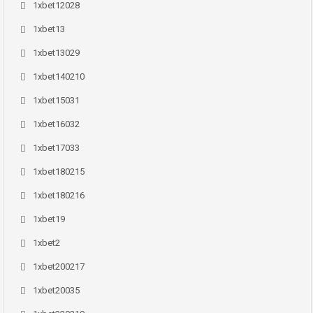
1xbet12028
1xbet13
1xbet13029
1xbet140210
1xbet15031
1xbet16032
1xbet17033
1xbet180215
1xbet180216
1xbet19
1xbet2
1xbet200217
1xbet20035