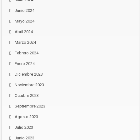
Junio 2024
Mayo 2024
Abril 2024
Marzo 2024
Febrero 2024
Enero 2024
Diciembre 2023
Noviembre 2023
Octubre 2023
Septiembre 2023
Agosto 2023
Julio 2023
Junio 2023