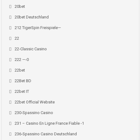
20bet
20bet Deutschland
212 TigerSpin Freispiele—
22
22-Classic Casino
222 —-0
22bet
22Bet BD
22bet IT
22bet Official Website
230-Spassino Casino
231 – Casino En Ligne France Fiable -1
236-Spassino Casino Deutschland