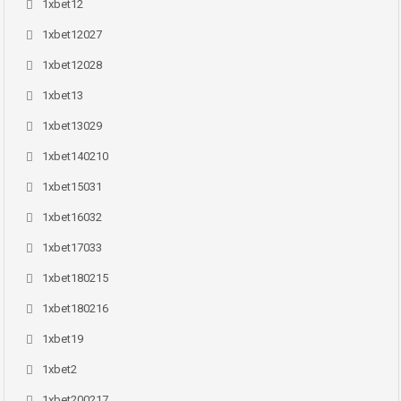
1xbet12
1xbet12027
1xbet12028
1xbet13
1xbet13029
1xbet140210
1xbet15031
1xbet16032
1xbet17033
1xbet180215
1xbet180216
1xbet19
1xbet2
1xbet200217