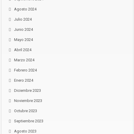
Agosto 2024
Julio 2024
Junio 2024
Mayo 2024
Abril 2024
Marzo 2024
Febrero 2024
Enero 2024
Diciembre 2023
Noviembre 2023
Octubre 2023
Septiembre 2023
Agosto 2023