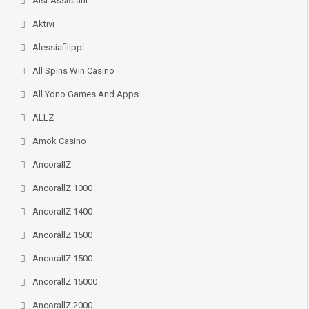
Aisi-Assistant
Aktivi
Alessiafilippi
All Spins Win Casino
All Yono Games And Apps
ALLZ
Amok Casino
AncorallZ
AncorallZ 1000
AncorallZ 1400
AncorallZ 1500
AncorallZ 1500
AncorallZ 15000
AncorallZ 2000