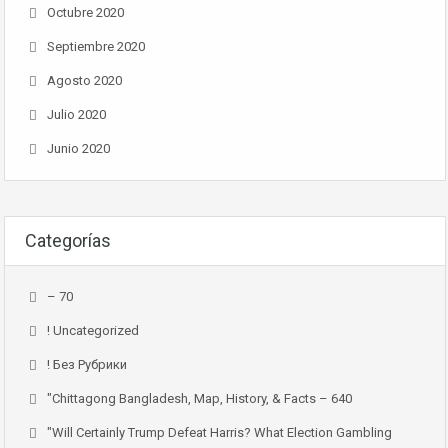
Octubre 2020
Septiembre 2020
Agosto 2020
Julio 2020
Junio 2020
Categorías
– 70
! Uncategorized
! Без Рубрики
"chittagong Bangladesh, Map, History, & Facts – 640
"Will Certainly Trump Defeat Harris? What Election Gambling