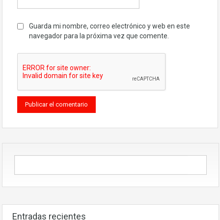
Guarda mi nombre, correo electrónico y web en este
navegador para la próxima vez que comente.
Entradas recientes