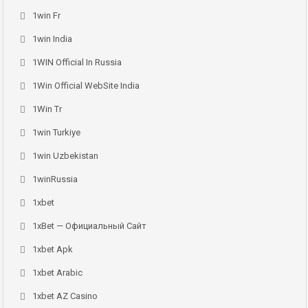
1win Fr
1win India
1WIN Official In Russia
1Win Official WebSite India
1Win Tr
1win Turkiye
1win Uzbekistan
1winRussia
1xbet
1xBet — Официальный Сайт
1xbet Apk
1xbet Arabic
1xbet AZ Casino