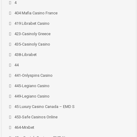
4
404 Mafia Casino France
419 Librabet Casino
423-Casinoly Greece
435-Casinoly Casino
438-Librabet
44
441-Onlyspins Casino
445-Legiano Casino
449-Legiano Casino
45 Luxury Casino Canada – EMD S
453-Safe Casinos Online
464-Mrxbet