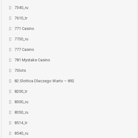
7340_ru
7610_tr
771 Casino
7730_ru
777 Casino
781 Mystake Casino
7Slots
82 Slottica Dlaczego Warto – 892
8200_tr
8300_ru
8350_ru
8514_tr
8540_ru