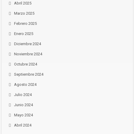
Abril 2025
Marzo 2025
Febrero 2025
Enero 2025
Diciembre 2024
Noviembre 2024
Octubre 2024
Septiembre 2024
Agosto 2024
Julio 2024
Junio 2024
Mayo 2024
Abril 2024