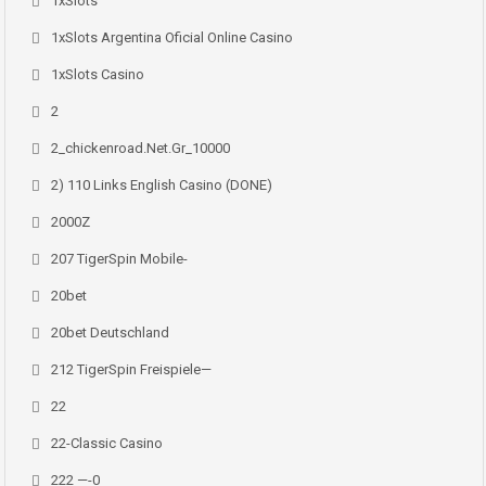
1xSlots
1xSlots Argentina Oficial Online Casino
1xSlots Casino
2
2_chickenroad.net.gr_10000
2) 110 Links English Casino (DONE)
2000Z
207 TigerSpin Mobile-
20bet
20bet Deutschland
212 TigerSpin Freispiele—
22
22-Classic Casino
222 —-0