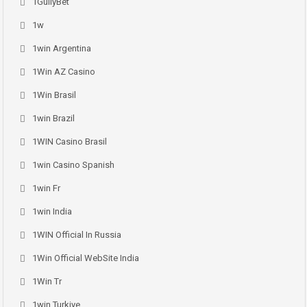
1GullyBet
1w
1win Argentina
1Win AZ Casino
1Win Brasil
1win Brazil
1WIN Casino Brasil
1win Casino Spanish
1win Fr
1win India
1WIN Official In Russia
1Win Official WebSite India
1Win Tr
1win Turkiye