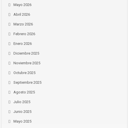
Mayo 2026
Abril 2026
Marzo 2026
Febrero 2026
Enero 2026
Diciembre 2025
Noviembre 2025
Octubre 2025
Septiembre 2025
Agosto 2025
Julio 2025
Junio 2025
Mayo 2025