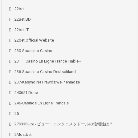
22bet
22Bet BD
22bet IT
22bet Official Website
230-Spassino Casino
231 – Casino En Ligne France Fiable -1
236-Spassino Casino Deutschland
237-Kasyno Na Prawdziwe Pieniadze
240651 Done
246-Casinos En Ligne Francais
25
279338.jpレビュー：コンクエスタドールの信頼性は？
2Mostbet