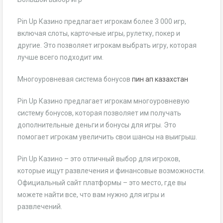
Pin Up Казино предлагает игрокам более 3 000 игр,
включая слоты, карточные игры, рулетку, покер и
другие. Это позволяет игрокам выбрать игру, которая
лучше всего подходит им.
Многоуровневая система бонусов
пин ап казахстан
Pin Up Казино предлагает игрокам многоуровневую
систему бонусов, которая позволяет им получать
дополнительные деньги и бонусы для игры. Это
помогает игрокам увеличить свои шансы на выигрыш.
Pin Up Казино – это отличный выбор для игроков,
которые ищут развлечения и финансовые возможности.
Официальный сайт платформы – это место, где вы
можете найти все, что вам нужно для игры и
развлечений.