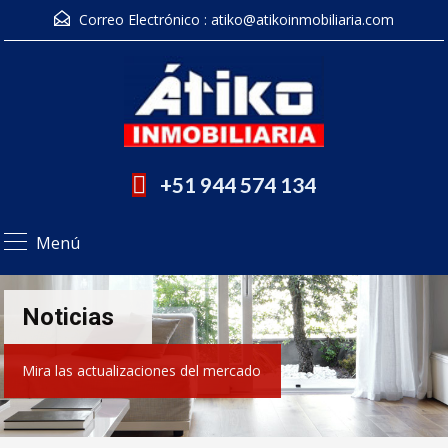
Correo Electrónico :
atiko@atikoinmobiliaria.com
+51 944 574 134
Menú
Noticias
Mira las actualizaciones del mercado