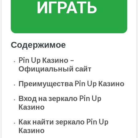
ИГРАТЬ
Содержимое
Pin Up Казино –
Официальный сайт
Преимущества Pin Up Казино
Вход на зеркало Pin Up
Казино
Как найти зеркало Pin Up
Казино