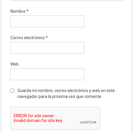
Nombre
*
Correo electrónico
*
Web
Guarda mi nombre, correo electrónico y web en este
navegador para la próxima vez que comente.