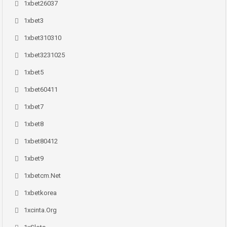
1xbet26037
1xbet3
1xbet310310
1xbet3231025
1xbet5
1xbet60411
1xbet7
1xbet8
1xbet80412
1xbet9
1xbetcm.net
1xbetkorea
1xcinta.org