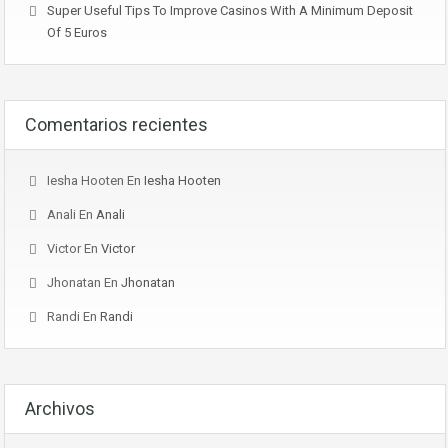
Super Useful Tips To Improve Casinos With A Minimum Deposit
Of 5 Euros
Comentarios recientes
Iesha Hooten
En
Iesha Hooten
Anali
En
Anali
Victor
En
Victor
Jhonatan
En
Jhonatan
Randi
En
Randi
Archivos