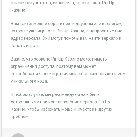
список результатов, включая адреса зеркал Pin Up
Казино.
Вам также можно обратиться к друзьям или коллегам,
которые уже играют в Pin Up Казино, и попросить у них
адрес зеркала. Они могут помочь вам найти зеркало и
начать играть.
Важно, что зеркало Pin Up Казино может иметь
ограничения доступа, поэтому вам может
потребоваться регистрация или вход с использованием
уникального кода.
В любом случае, мы рекомендуем вам быть
осторожными при использовании зеркала Pin Up
Казино, чтобы избежать мошенничества и других
проблем.