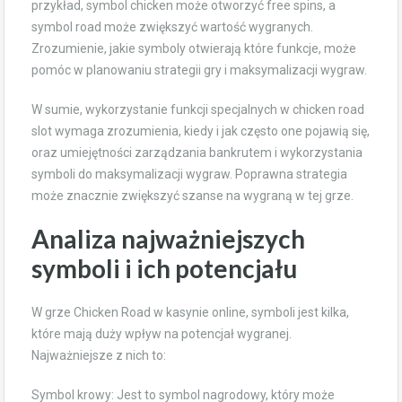
przykład, symbol chicken może otworzyć free spins, a
symbol road może zwiększyć wartość wygranych.
Zrozumienie, jakie symboly otwierają które funkcje, może
pomóc w planowaniu strategii gry i maksymalizacji wygraw.
W sumie, wykorzystanie funkcji specjalnych w chicken road
slot wymaga zrozumienia, kiedy i jak często one pojawią się,
oraz umiejętności zarządzania bankrutem i wykorzystania
symboli do maksymalizacji wygraw. Poprawna strategia
może znacznie zwiększyć szanse na wygraną w tej grze.
Analiza najważniejszych
symboli i ich potencjału
W grze Chicken Road w kasynie online, symboli jest kilka,
które mają duży wpływ na potencjał wygranej.
Najważniejsze z nich to:
Symbol krowy: Jest to symbol nagrodowy, który może