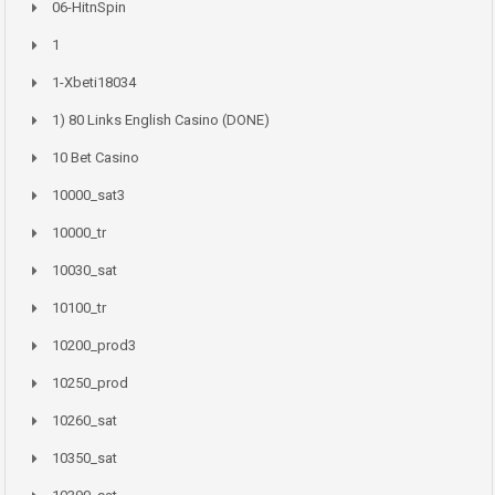
06-HitnSpin
1
1-Xbeti18034
1) 80 Links English Casino (DONE)
10 Bet Casino
10000_sat3
10000_tr
10030_sat
10100_tr
10200_prod3
10250_prod
10260_sat
10350_sat