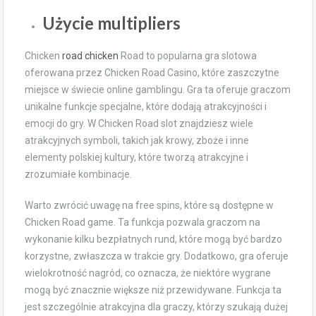
Użycie multipliers
Chicken
road chicken
Road to popularna gra slotowa
oferowana przez Chicken Road Casino, które zaszczytne
miejsce w świecie online gamblingu. Gra ta oferuje graczom
unikalne funkcje specjalne, które dodają atrakcyjności i
emocji do gry. W Chicken Road slot znajdziesz wiele
atrakcyjnych symboli, takich jak krowy, zboże i inne
elementy polskiej kultury, które tworzą atrakcyjne i
zrozumiałe kombinacje.
Warto zwrócić uwagę na free spins, które są dostępne w
Chicken Road game. Ta funkcja pozwala graczom na
wykonanie kilku bezpłatnych rund, które mogą być bardzo
korzystne, zwłaszcza w trakcie gry. Dodatkowo, gra oferuje
wielokrotność nagród, co oznacza, że niektóre wygrane
mogą być znacznie większe niż przewidywane. Funkcja ta
jest szczególnie atrakcyjna dla graczy, którzy szukają dużej