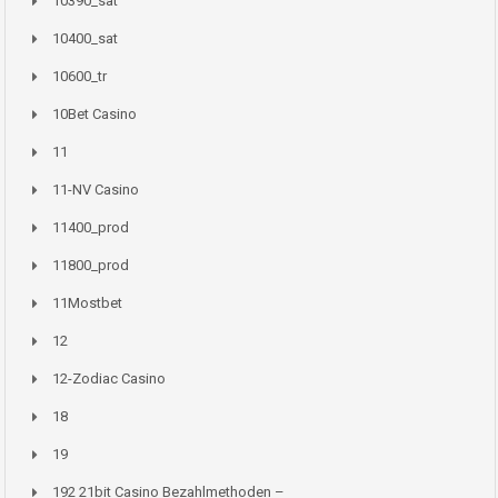
10390_sat
10400_sat
10600_tr
10Bet Casino
11
11-NV Casino
11400_prod
11800_prod
11Mostbet
12
12-Zodiac Casino
18
19
192 21bit Casino Bezahlmethoden –