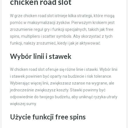
chicken road slot
W grze chicken road slot istnieje kilka strategii, które mogą
pomóc w maksymalizacji zysków. Pierwszym krokiem jest
zrozumienie reguł gry i funkcji specjalnych, takich jak free
spins, multipliers i scatter symbols. Aby skorzystać z tych
funkcji, należy zrozumieć, kiedy i jak je aktywować.
Wybór linii i stawek
W chicken road slot oferuje się różne linie i stawki. Wybór linii
i stawek powinien być oparty na budżecie i risk tolerance.
Wybierając więcej linii, zwiększasz szanse na wygrane, ale
jednocześnie zwiększysz koszty. Stawki powinny być
odpowiednie do twojego budżetu, aby uniknąć ryzyka utraty
większej sumy.
Użycie funkcji free spins