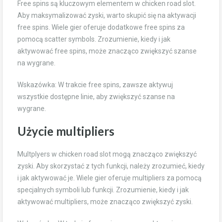
Free spins są kluczowym elementem w chicken road slot.
Aby maksymalizować zyski, warto skupić się na aktywacji
free spins. Wiele gier oferuje dodatkowe free spins za
pomocą scatter symbols. Zrozumienie, kiedy i jak
aktywować free spins, może znacząco zwiększyć szanse
na wygrane.
Wskazówka: W trakcie free spins, zawsze aktywuj
wszystkie dostępne linie, aby zwiększyć szanse na
wygrane.
Użycie multipliers
Multplyers w chicken road slot mogą znacząco zwiększyć
zyski. Aby skorzystać z tych funkcji, należy zrozumieć, kiedy
i jak aktywować je. Wiele gier oferuje multipliers za pomocą
specjalnych symboli lub funkcji. Zrozumienie, kiedy i jak
aktywować multipliers, może znacząco zwiększyć zyski.