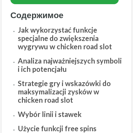
Содержимое
Jak wykorzystać funkcje
specjalne do zwiększenia
wygrywu w chicken road slot
Analiza najważniejszych symboli
i ich potencjału
Strategie gry i wskazówki do
maksymalizacji zysków w
chicken road slot
Wybór linii i stawek
Użycie funkcji free spins