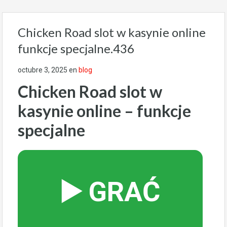
Chicken Road slot w kasynie online
funkcje specjalne.436
octubre 3, 2025
en
blog
Chicken Road slot w
kasynie online – funkcje
specjalne
▶️ GRAĆ